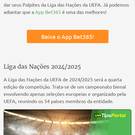
dar seus Palpites da Liga das Nações da UEFA. Já podemos
adiantar que a
App Bet365
é uma das melhores!
Baixe o App Bet365!
Liga das Nações 2024/2025
A Liga das Nações da UEFA de 2024/2025 será a quarta
edição da competição. Trata-se de um campeonato bienal
envolvendo apenas seleções europeias e organizado pela
UEFA, reunindo os 54 países membros da entidade.