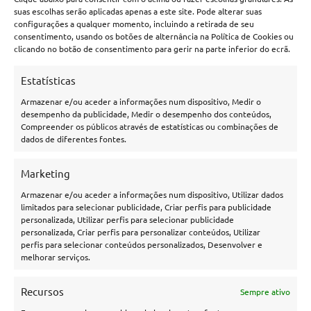
suas escolhas serão aplicadas apenas a este site. Pode alterar suas
colocados de cada chave disputam as quartas de final, com
configurações a qualquer momento, incluindo a retirada de seu
jogos de ida e volta. Quem vencer, avança à “Final Four”
consentimento, usando os botões de alternância na Política de Cookies ou
(semifinal disputada em um único país).
clicando no botão de consentimento para gerir na parte inferior do ecrã.
Principais datas da Liga das Nações
Estatísticas
2024/2025:
Armazenar e/ou aceder a informações num dispositivo, Medir o
desempenho da publicidade, Medir o desempenho dos conteúdos,
Compreender os públicos através de estatísticas ou combinações de
1ª rodada: 5 a 7 de setembro de 2024
dados de diferentes fontes.
2ª rodada: 8 a 10 de setembro de 2024
Marketing
3ª rodada: 10 a 12 de outubro de 2024
Armazenar e/ou aceder a informações num dispositivo, Utilizar dados
4ª rodada: 13 a 15 de outubro de 2024
limitados para selecionar publicidade, Criar perfis para publicidade
5ª rodada: 14 a 16 de novembro de 2024
personalizada, Utilizar perfis para selecionar publicidade
personalizada, Criar perfis para personalizar conteúdos, Utilizar
6ª rodada: 17 a 19 de novembro de 2024
perfis para selecionar conteúdos personalizados, Desenvolver e
melhorar serviços.
Sorteio do mata-mata: novembro de 2024
Quartas de final da Liga A e Playoffs: 20 a 25 de
Recursos
Sempre ativo
março de 2025