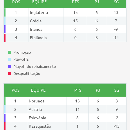
POS
EQUIPE
PTS
PJ
SG
1
Inglaterra
15
6
13
2
Grécia
15
6
7
3
Irlanda
6
6
-9
4
Finlândia
0
6
-11
Promoção
Play-offs
Playoff do rebaixamento
Desqualificação
POS
EQUIPE
PTS
PJ
SG
1
Noruega
13
6
8
2
Áustria
11
6
9
3
Eslovênia
8
6
-2
4
Kazaquistão
1
6
-15