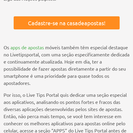
Cadastre-se na casadeapostas!
Os
apps de apostas
móveis também têm especial destaque
no Livetipsportal, com uma seção especificamente dedicada
e continuamente atualizada. Hoje em dia, ter a
possibilidade de fazer apostas diretamente a partir do seu
smartphone é uma prioridade para quase todos os
apostadores.
Por isso, o Live Tips Portal quis dedicar uma seção especial
aos aplicativos, analisando os pontos fortes e fracos das
diversas aplicações desenvolvidas pelos sites de apostas.
Então, não perca mais tempo, se você tem interesse em
conhecer os melhores aplicativos para apostas online pelo
celular, acesse a seção “APPS” do Live Tips Portal antes de