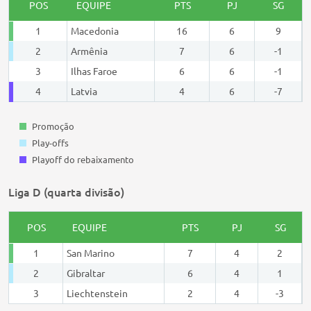
POS
EQUIPE
PTS
PJ
SG
1
Macedonia
16
6
9
2
Armênia
7
6
-1
3
Ilhas Faroe
6
6
-1
4
Latvia
4
6
-7
Promoção
Play-offs
Playoff do rebaixamento
Liga D (quarta divisão)
POS
EQUIPE
PTS
PJ
SG
1
San Marino
7
4
2
2
Gibraltar
6
4
1
3
Liechtenstein
2
4
-3