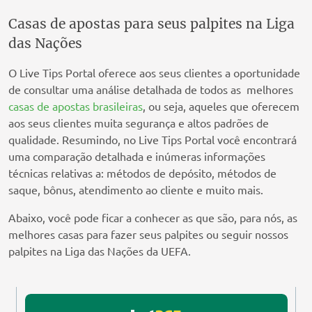
Casas de apostas para seus palpites na Liga
das Nações
O Live Tips Portal oferece aos seus clientes a oportunidade
de consultar uma análise detalhada de todos as melhores
casas de apostas brasileiras
, ou seja, aqueles que oferecem
aos seus clientes muita segurança e altos padrões de
qualidade. Resumindo, no Live Tips Portal você encontrará
uma comparação detalhada e inúmeras informações
técnicas relativas a: métodos de depósito, métodos de
saque, bônus, atendimento ao cliente e muito mais.
Abaixo, você pode ficar a conhecer as que são, para nós, as
melhores casas para fazer seus palpites ou seguir nossos
palpites na Liga das Nações da UEFA.