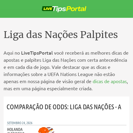
Pular
para
o
conteúdo
Liga das Nações Palpites
LiveTipsPortal
Aqui no
você receberá as melhores dicas de
apostas e palpites Liga das Nações com certa antecedência
e em cada dia de jogo. Vale destacar que as dicas e
informações sobre a UEFA Nations League não estão
apenas em nossa página de visão geral de
dicas de apostas
,
mas em uma página especialmente criada.