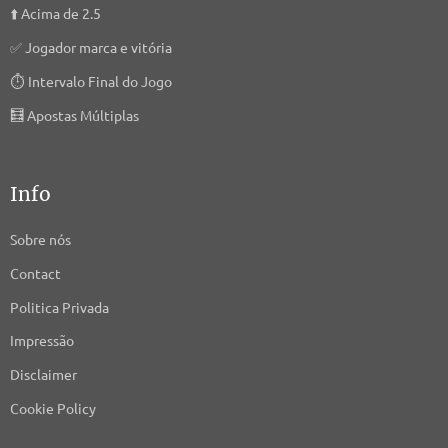
⬆️
Acima de 2.5
✅
Jogador marca e vitória
⏱️
Intervalo Final do Jogo
🧮
Apostas Múltiplas
Info
Sobre nós
Contact
Politica Privada
Impressão
Disclaimer
Cookie Policy