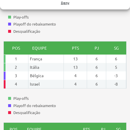
4
Polônia
4
6
-7
Deny
Play-offs
Playoff do rebaixamento
Desqualificação
POS
EQUIPE
PTS
PJ
SG
1
França
13
6
6
2
Itália
13
6
5
3
Bélgica
4
6
-3
4
Israel
4
6
-8
Play-offs
Playoff do rebaixamento
Desqualificação
POS
EQUIPE
PTS
PJ
SG