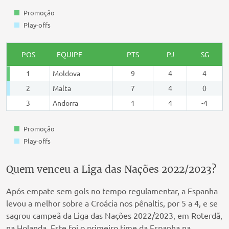
Promoção
Play-offs
POS
EQUIPE
PTS
PJ
SG
1
Moldova
9
4
4
2
Malta
7
4
0
3
Andorra
1
4
-4
Promoção
Play-offs
Quem venceu a Liga das Nações 2022/2023?
Após empate sem gols no tempo regulamentar, a Espanha
levou a melhor sobre a Croácia nos pênaltis, por 5 a 4, e se
sagrou campeã da Liga das Nações 2022/2023, em Roterdã,
na Holanda. Este foi o primeiro time da Espanha na