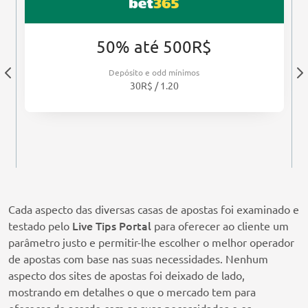
50% até 500R$
Depósito e odd mínimos
30R$ / 1.20
Cada aspecto das diversas casas de apostas foi examinado e
Live Tips Portal
testado pelo
para oferecer ao cliente um
parâmetro justo e permitir-lhe escolher o melhor operador
de apostas com base nas suas necessidades. Nenhum
aspecto dos sites de apostas foi deixado de lado,
mostrando em detalhes o que o mercado tem para