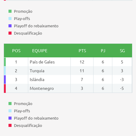
Promoção
Play-offs
Playoff do rebaixamento
Desqualificação
POS
EQUIPE
PTS
PJ
SG
1
País de Gales
12
6
5
2
Turquia
11
6
3
3
Islândia
7
6
-3
4
Montenegro
3
6
-5
Promoção
Play-offs
Playoff do rebaixamento
Desqualificação