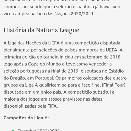
competição, sendo que a seleção espanhola já havia sido
vice-campeã na Liga das Nações 2020/2021.
História da Nations League
A Liga das Nações da UEFA é uma competição disputada
bienalmente por seleções de países membros da UEFA. A
primeira edição do torneio iniciou em setembro de 2018,
logo após a Copa do Mundo e teve como vencedor a
seleção portuguesa na final de 2019, disputada no Estádio
do Dragão, em Portugal. Os primeiros colocados dos quatro
grupos da Liga A qualificam-se para a fase final (Final Four),
disputada em um único país. A competição substitui a
maioria dos jogos amistosos previstos nas datas
disponibilizadas pela FIFA.
Campeões da Liga A:
Espanha: 2022/2023