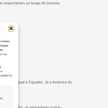
idas importantes ao longo do torneio.
 cookies
ologias
 de
tir ou
ão
 a
licando no
ntina, Uruguai e Equador. Já a América do
dá.
e,
z concluídos, os vencedores e vice-