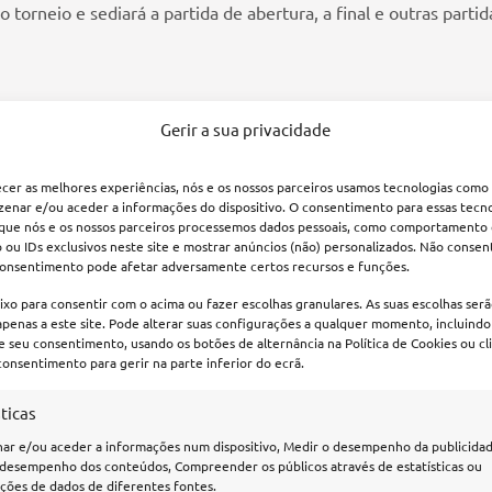
do torneio e sediará a partida de abertura, a final e outras part
Gerir a sua privacidade
tar)
ecer as melhores experiências, nós e os nossos parceiros usamos tecnologias como
tar)
zenar e/ou aceder a informações do dispositivo. O consentimento para essas tecn
 que nós e os nossos parceiros processemos dados pessoais, como comportamento
ou IDs exclusivos neste site e mostrar anúncios (não) personalizados. Não consen
yan, Catar)
 consentimento pode afetar adversamente certos recursos e funções.
ar)
ixo para consentir com o acima ou fazer escolhas granulares. As suas escolhas ser
atar)
apenas a este site. Pode alterar suas configurações a qualquer momento, incluindo
e seu consentimento, usando os botões de alternância na Política de Cookies ou c
onsentimento para gerir na parte inferior do ecrã.
presentantes na Copa do Mundo do Catar. São eles: Brasil, Arge
entantes. São eles: Estados Unidos, México, Costa Rica e Cana
sticas
ar e/ou aceder a informações num dispositivo, Medir o desempenho da publicidad
 desempenho dos conteúdos, Compreender os públicos através de estatísticas ou
serão disputadas diariamente durante a fase de grupos. Uma ve
ções de dados de diferentes fontes.