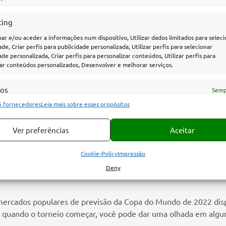
vas de final e, progressivamente, avançando para as outras fa
ting
r e/ou aceder a informações num dispositivo, Utilizar dados limitados para seleci
ndo de 2022 são os seguintes:
ade, Criar perfis para publicidade personalizada, Utilizar perfis para selecionar
ade personalizada, Criar perfis para personalizar conteúdos, Utilizar perfis para
 de dezembro
ar conteúdos personalizados, Desenvolver e melhorar serviços.
sos
Semp
5 fornecedores
Leia mais sobre esses propósitos
rresponder e combinar dados de outras fontes de dados, Ligar dispositivos
es, Identificar dispositivos com base em informações transmitidas
icamente.
Ver preferências
Aceitar
ar dados de geolocalização precisos, Identificar dispositivos com b
Cookie-Policy
Impressão
ormações solicitadas ativamente.
Deny
ra a Copa do Mundo
r a segurança, evitar e detectar a fraude, e corrigir erros,
Semp
ibilizar e apresentar publicidade e conteúdos.
s mercados populares de previsão da Copa do Mundo de 2022 dis
ais quando o torneio começar, você pode dar uma olhada em algu