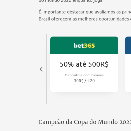
É importante destacar que avaliamos as prin
Brasil oferecem as melhores oportunidades 
até 2000R$
50% até 500R$
ito e odd mínimos
Depósito e odd mínimos
20R$ / 1.35
30R$ / 1.20
razino 777 bônus
Campeão da Copa do Mundo 202