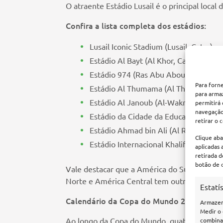
O atraente Estádio Lusail é o principal local 
Confira a lista completa dos estádios:
Lusail Iconic Stadium (Lusail, Catar)
Estádio Al Bayt (Al Khor, Catar)
Estádio 974 (Ras Abu Aboud, Doha, Ca
Para forn
Estádio Al Thumama (Al Thumama, Ca
para arma
Estádio Al Janoub (Al-Wakrah, Catar)
permitirá
navegação 
Estádio da Cidade da Educação (Al Ray
retirar o
Estádio Ahmad bin Ali (Al Rayyan, Cat
Clique aba
Estádio Internacional Khalifa (Doha, C
aplicadas 
retirada d
botão de c
Vale destacar que a América do Sul tem 4 re
Norte e América Central tem outros 4 repres
Estatí
Calendário da Copa do Mundo 2022
Armazen
Medir o
Ao longo da Copa do Mundo, quatro partidas 
combina