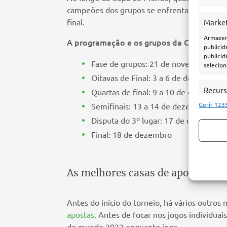
campeões dos grupos se enfrentarão nas oita
final.
Marke
Armazena
A programação e os grupos da Copa do Mu
publicid
publicid
Fase de grupos: 21 de novembro a 2
selecion
Oitavas de Final: 3 a 6 de dezembro
Recur
Quartas de final: 9 a 10 de dezembro
Gerir 123
Semifinais: 13 a 14 de dezembro
Fazer co
diferent
Disputa do 3º lugar: 17 de dezembro
automat
Final: 18 de dezembro
Utiliz
em inf
As melhores casas de apostas pa
Garanti
Dispon
Antes do início do torneio, há vários outro
apostas
. Antes de focar nos jogos individu
do mundo 2022 enquanto joga.