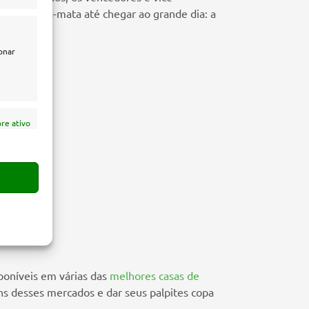
ses de mata-mata até chegar ao grande dia: a
onar
re ativo
ase
re ativo
poníveis em várias das
melhores casas de
ns desses mercados e dar seus palpites copa