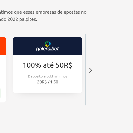
timos que essas empresas de apostas no
do 2022 palpites.
$
100% até 50R$
50% até 
Depósito e odd mínimos
Depósito e odd m
20R$ / 1.50
20R$ / 1.9
Para Casa de Apos