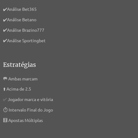
✔️
Análise Bet365
✔️
Análise Betano
✔️
Análise Brazino777
✔️
Análise Sportingbet
Estratégias
🥅
Ambas marcam
⬆️
Acima de 2.5
✅
Jogador marca e vitória
⏱️
Intervalo Final do Jogo
🧮
Apostas Múltiplas