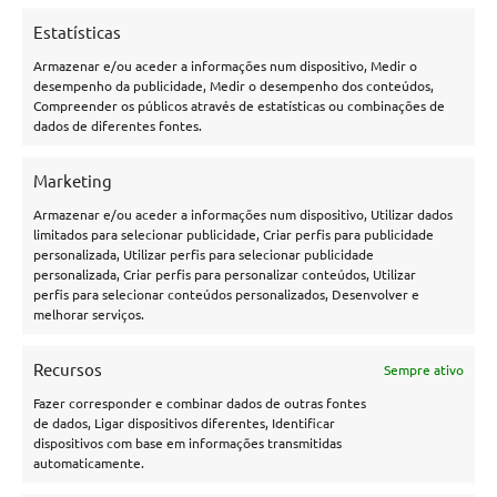
Competições importantes, como é o caso do Campeonato
Estatísticas
Paulista de 2024, estão nas melhores casas de apostas
Armazenar e/ou aceder a informações num dispositivo, Medir o
esportivas online que atuam no Brasil. Sites de apostas
desempenho da publicidade, Medir o desempenho dos conteúdos,
Compreender os públicos através de estatísticas ou combinações de
,
como
Brazino777
Galera bet
e
Estrela Bet
são algumas
dados de diferentes fontes.
casas de apostas esportivas online em que os apostadores
brasileiros podem dar seus palpites campeonato paulista
Marketing
com muita segurança e praticidade.
Armazenar e/ou aceder a informações num dispositivo, Utilizar dados
Lembre-se que aqui no LTP você terá dicas de apostas
limitados para selecionar publicidade, Criar perfis para publicidade
personalizada, Utilizar perfis para selecionar publicidade
especiais para dar seus palpites campeonato paulista hoje.
personalizada, Criar perfis para personalizar conteúdos, Utilizar
Não se esqueça de checar também quais casas de apostas
perfis para selecionar conteúdos personalizados, Desenvolver e
oferecem
bonus de boas vindas
para seus clientes e as
melhorar serviços.
melhores
estratégias de apostas esportivas
antes de dar
seus palpites neste que é uma das melhores competições
Recursos
Sempre ativo
do Brasil! Verifique também a tabela do campeonato
Fazer corresponder e combinar dados de outras fontes
paulista e as classificações do campeonato paulista antes de
de dados, Ligar dispositivos diferentes, Identificar
dispositivos com base em informações transmitidas
apostar
automaticamente.