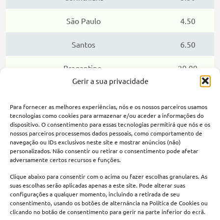
São Paulo
4.50
Santos
6.50
Bragantino
20.00
Gerir a sua privacidade
Obs: Lembre-se que as odds podem sofrer alterações
Para fornecer as melhores experiências, nós e os nossos parceiros usamos
constantemente.
tecnologias como cookies para armazenar e/ou aceder a informações do
dispositivo. O consentimento para essas tecnologias permitirá que nós e os
nossos parceiros processemos dados pessoais, como comportamento de
navegação ou IDs exclusivos neste site e mostrar anúncios (não)
Aposte no seu favorito com a Betano!
personalizados. Não consentir ou retirar o consentimento pode afetar
adversamente certos recursos e funções.
Clique abaixo para consentir com o acima ou fazer escolhas granulares. As
suas escolhas serão aplicadas apenas a este site. Pode alterar suas
configurações a qualquer momento, incluindo a retirada de seu
Melhores casas para apostar no Paulistão
consentimento, usando os botões de alternância na Política de Cookies ou
2025
clicando no botão de consentimento para gerir na parte inferior do ecrã.