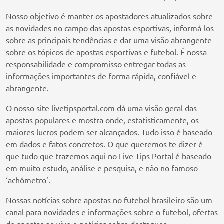
Nosso objetivo é manter os apostadores atualizados sobre
as novidades no campo das apostas esportivas, informá-los
sobre as principais tendências e dar uma visão abrangente
sobre os tópicos de apostas esportivas e futebol. É nossa
responsabilidade e compromisso entregar todas as
informações importantes de forma rápida, confiável e
abrangente.
O nosso site livetipsportal.com dá uma visão geral das
apostas populares e mostra onde, estatisticamente, os
maiores lucros podem ser alcançados. Tudo isso é baseado
em dados e fatos concretos. O que queremos te dizer é
que tudo que trazemos aqui no Live Tips Portal é baseado
em muito estudo, análise e pesquisa, e não no famoso
‘achômetro’.
Nossas notícias sobre apostas no futebol brasileiro são um
canal para novidades e informações sobre o futebol, ofertas
de apostas ao vivo e notícias sobre destaques