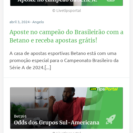
© Livetipsportal
abril 3, 2024
- Angelo
Aposte no campeão do Brasileirão com a
Betano e receba apostas grátis!
A casa de apostas esportivas Betano está com uma
promoção especial para o Campeonato Brasileiro da
Série A de 2024.[...]