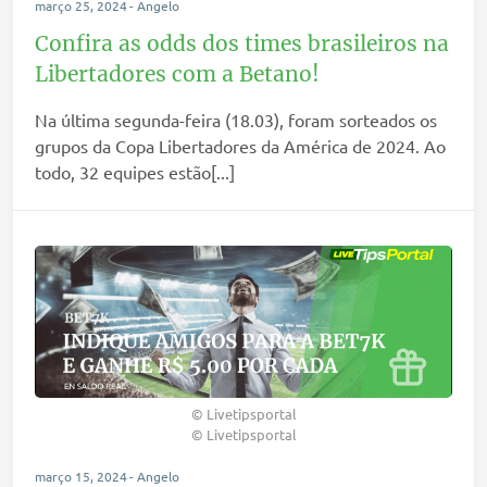
março 25, 2024
- Angelo
Confira as odds dos times brasileiros na
Libertadores com a Betano!
Na última segunda-feira (18.03), foram sorteados os
grupos da Copa Libertadores da América de 2024. Ao
todo, 32 equipes estão[...]
© Livetipsportal
© Livetipsportal
março 15, 2024
- Angelo