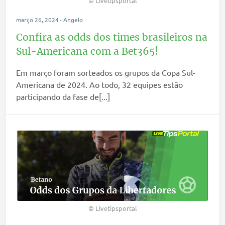
© Livetipsportal
março 26, 2024
- Angelo
Confira as odds dos times brasileiros na
Sul-Americana com a Bet365!
Em março foram sorteados os grupos da Copa Sul-
Americana de 2024. Ao todo, 32 equipes estão
participando da fase de[...]
© Livetipsportal