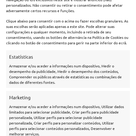
personalizados. Não consentir ou retirar o consentimento pode afetar
adversamente certos recursos e funções.
Clique abaixo para consentir com o acima ou fazer escolhas granulares. As
suas escolhas serão aplicadas apenas a este site. Pode alterar suas
configurações a qualquer momento, incluindo a retirada de seu
consentimento, usando os botões de alternância na Política de Cookies ou
clicando no botão de consentimento para gerir na parte inferior do ecrã.
© Livetipsportal
Estatísticas
abril 24, 2024
- Angelo
Armazenar e/ou aceder a informações num dispositivo, Medir o
Participe do Bolão do Brasileirão da
desempenho da publicidade, Medir o desempenho dos conteúdos,
Compreender os públicos através de estatísticas ou combinações de
Sportingbet!
dados de diferentes fontes.
O Campeonato Brasileiro da Série A está pegando
Marketing
fogo! Com três rodadas disputadas, quem aparece na
liderança da competição é[...]
Armazenar e/ou aceder a informações num dispositivo, Utilizar dados
limitados para selecionar publicidade, Criar perfis para publicidade
personalizada, Utilizar perfis para selecionar publicidade
personalizada, Criar perfis para personalizar conteúdos, Utilizar
perfis para selecionar conteúdos personalizados, Desenvolver e
melhorar serviços.