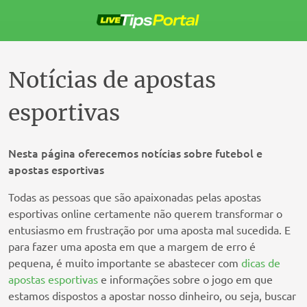
Pular
para
o
conteúdo
Notícias de apostas
esportivas
Nesta página oferecemos notícias sobre futebol e
apostas esportivas
Todas as pessoas que são apaixonadas pelas apostas
esportivas online certamente não querem transformar o
entusiasmo em frustração por uma aposta mal sucedida. E
para fazer uma aposta em que a margem de erro é
pequena, é muito importante se abastecer com
dicas de
apostas esportivas
e informações sobre o jogo em que
estamos dispostos a apostar nosso dinheiro, ou seja, buscar