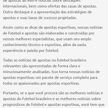
internacionais, bem como ofertas das casas de apostas.
Outro destaque é a apresentação das estratégias de
apostas e suas taxas de sucesso projetadas.
Assim como as dicas de apostas esportivas, nossas notícias
de futebol e apostas são elaboradas e construídas por
nossos melhores especialistas, que usam seu amplo
conhecimento técnico e esportivo, além da vasta
experiência e paixão por futebol.
Todas as notícias de apostas no futebol brasileiro
relevantes são apresentadas de forma clara e
minuciosamente analisadas. Isso torna nossas notícias de
apostas esportivas um pacote de serviço completo para
todos os apaixonados por apostas esportivas.
Portanto, se o que você procura são as melhores noticias e
apostas do futebol brasileiro e as melhores noticias sobre
prognosticos de futebol e apostas esportivas, você tem que