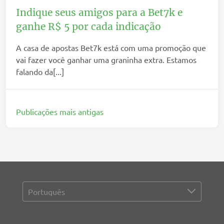
Indique seus amigos para a Bet7k e
ganhe R$ 5 por cada indicação
A casa de apostas Bet7k está com uma promoção que
vai fazer você ganhar uma graninha extra. Estamos
falando da[...]
Navegação
Publicações mais antigas
por
posts