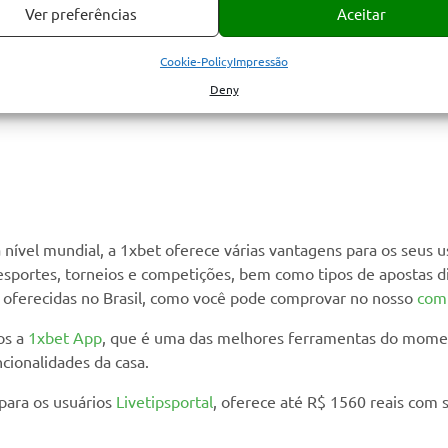
icamente.
, com jogos da Copa Libertadores, Sul-Americana, Copa do Bra
Ver preferências
Aceitar
oníveis.
ar dados de geolocalização precisos, Identificar dispositivos com b
Cookie-Policy
Impressão
formado acerca das novidades dos times, das suas tabelas, jogad
ormações solicitadas ativamente.
Deny
o estar sempre informado? Acompanhe o que dizem os nossos e
r a segurança, evitar e detectar a fraude, e corrigir erros,
Semp
ibilizar e apresentar publicidade e conteúdos.
nível mundial, a 1xbet oferece várias vantagens para os seus
sportes, torneios e competições, bem como tipos de apostas 
 oferecidas no Brasil, como você pode comprovar no nosso
com
os a
1xbet App
, que é uma das melhores ferramentas do moment
ncionalidades da casa.
 para os usuários
Livetipsportal
, oferece até R$ 1560 reais com 