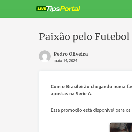
Pular
para
o
conteúdo
Paixão pelo Futebol 
Pedro Oliveira
maio 14, 2024
Com o Brasileirão chegando numa fas
apostas na Serie A.
Essa promoção está disponível para os