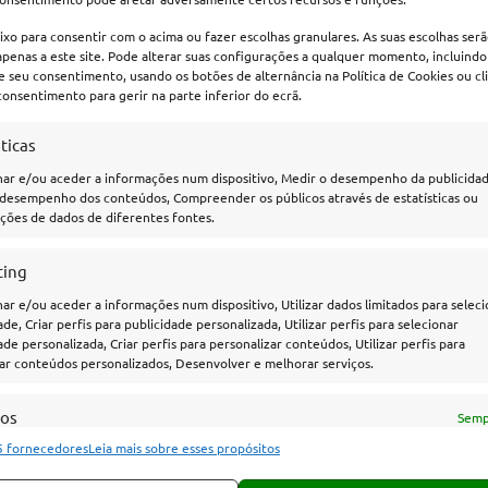
7 dias para utilizá-la, em apostas combinadas pré-partida ou e
ixo para consentir com o acima ou fazer escolhas granulares. As suas escolhas ser
nha deverá ter uma odd mínima de 1.50.
apenas a este site. Pode alterar suas configurações a qualquer momento, incluindo
e seu consentimento, usando os botões de alternância na Política de Cookies ou c
onsentimento para gerir na parte inferior do ecrã.
o?
sticas
ar e/ou aceder a informações num dispositivo, Medir o desempenho da publicidad
mais importante do futebol brasileiro, concentra grande parte 
 desempenho dos conteúdos, Compreender os públicos através de estatísticas ou
concentra também muitas das atenções das
melhores casas de apo
ções de dados de diferentes fontes.
r promoções como essa, mas também
Super Odds
para todas as p
ting
r e/ou aceder a informações num dispositivo, Utilizar dados limitados para seleci
ade, Criar perfis para publicidade personalizada, Utilizar perfis para selecionar
ade personalizada, Criar perfis para personalizar conteúdos, Utilizar perfis para
ar conteúdos personalizados, Desenvolver e melhorar serviços.
Aposte no Brasileirão!
sos
Semp
5 fornecedores
Leia mais sobre esses propósitos
rresponder e combinar dados de outras fontes de dados, Ligar dispositivos
em surpresas, destacando pela sua grande competitividade, com
es, Identificar dispositivos com base em informações transmitidas