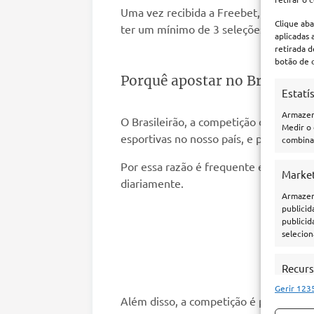
Uma vez recibida a Freebet, você terá 
Clique aba
ter um mínimo de 3 seleções e cada li
aplicadas 
retirada d
botão de c
Porquê apostar no Brasileirã
Estatí
Armazen
O Brasileirão, a competição de clubes 
Medir o
esportivas no nosso país, e por isso 
combina
Por essa razão é frequente encontra
Marke
diariamente.
Armazena
publicid
publicid
selecion
Recur
Gerir 123
Fazer co
Além disso, a competição é prolífera 
diferent