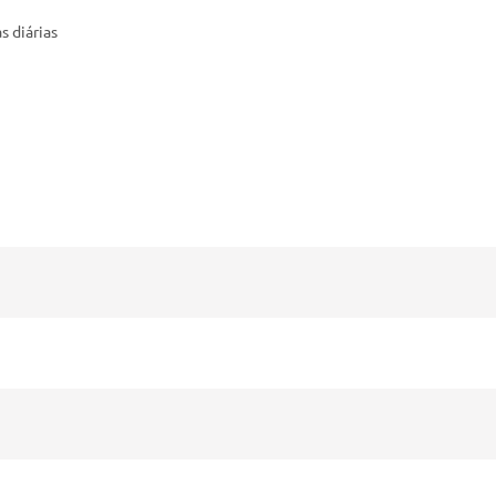
 diárias