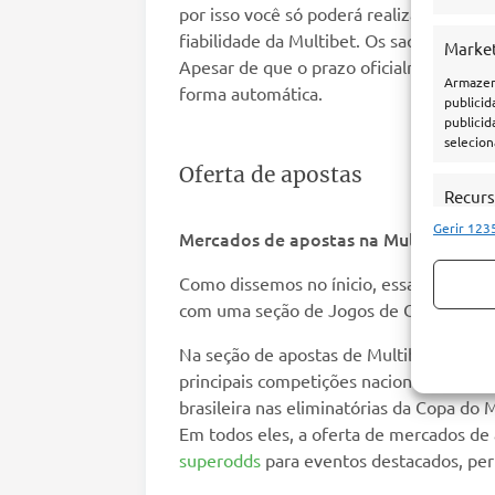
por isso você só poderá realizar o saqu
fiabilidade da Multibet. Os saques têm 
Marke
Apesar de que o prazo oficialmente indi
Armazena
forma automática.
publicid
publicid
selecion
Oferta de apostas
Recur
Gerir 123
Fazer co
Mercados de apostas na Multibet
diferent
automat
Como dissemos no ínicio, essa Review da
com uma seção de Jogos de Cassino bem
Utiliz
em inf
Na seção de apostas de Multibet, quere
principais competições nacionais e inter
Garanti
brasileira nas eliminatórias da Copa d
Dispon
Em todos eles, a oferta de mercados de
superodds
para eventos destacados, per