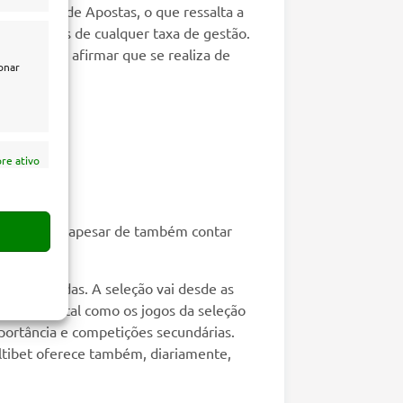
om a casa de Apostas, o que ressalta a
do isentos de cualquer taxa de gestão.
ia podemos afirmar que se realiza de
onar
re ativo
 esportivas, apesar de também contar
levado.
ase
l oferecidas. A seleção vai desde as
ertadores, tal como os jogos da seleção
ortância e competições secundárias.
re ativo
ultibet oferece também, diariamente,