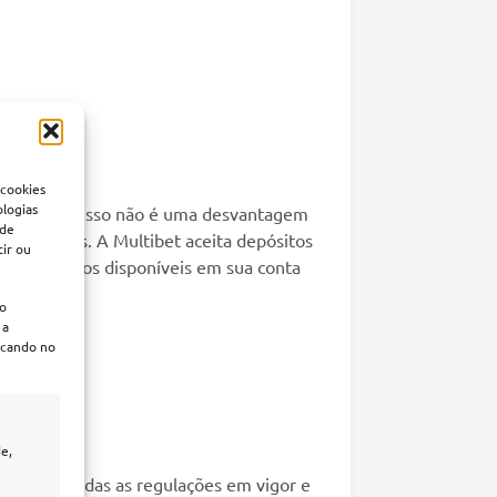
 cookies
ologias
a realidade, isso não é uma desvantagem
 de
o práticas. A Multibet aceita depósitos
tir ou
do os fundos disponíveis em sua conta
ão
 a
licando no
e,
et segue todas as regulações em vigor e