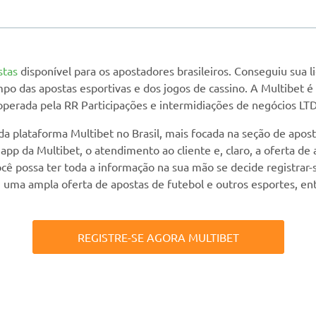
stas
disponível para os apostadores brasileiros. Conseguiu sua 
po das apostas esportivas e dos jogos de cassino. A Multibet é
 operada pela RR Participações e intermidiações de negócios LT
da plataforma Multibet no Brasil, mais focada na seção de apos
 app da Multibet, o atendimento ao cliente e, claro, a oferta d
ocê possa ter toda a informação na sua mão se decide registrar-
 uma ampla oferta de apostas de futebol e outros esportes, entã
REGISTRE-SE AGORA MULTIBET