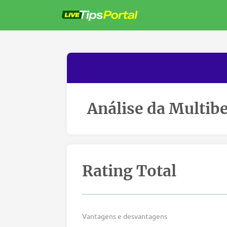
Pular
para
o
conteúdo
Análise da Multibe
Rating Total
Vantagens e desvantagens