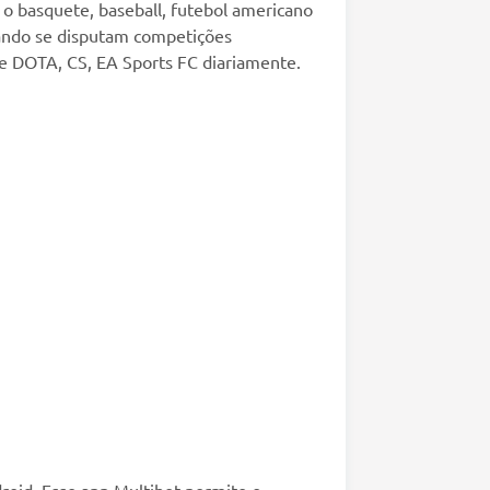
o basquete, baseball, futebol americano
ando se disputam competições
de DOTA, CS, EA Sports FC diariamente.
roid. Esse app Multibet permite o