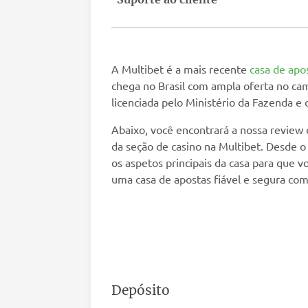
A Multibet é a mais recente
casa de apo
chega no Brasil com ampla oferta no cam
licenciada pelo Ministério da Fazenda e
Abaixo, você encontrará a nossa review 
da seção de casino na Multibet. Desde o
os aspetos principais da casa para que v
uma casa de apostas fiável e segura com
Depósito