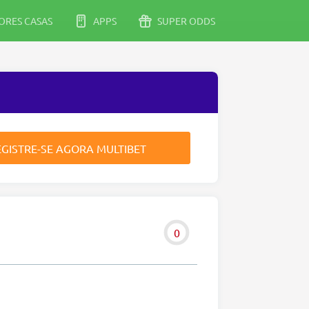
RES CASAS
APPS
SUPER ODDS
EGISTRE-SE AGORA MULTIBET
0