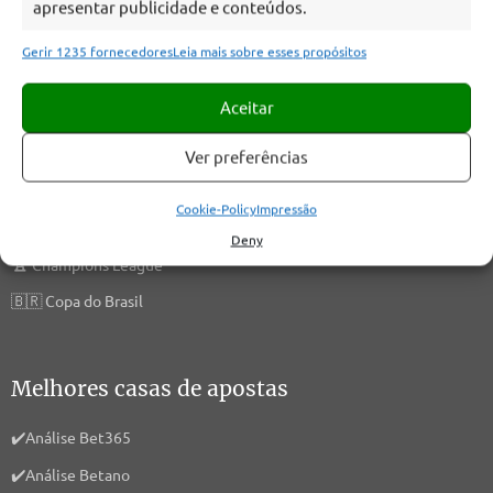
apresentar publicidade e conteúdos.
Gerir 1235 fornecedores
Leia mais sobre esses propósitos
Competições
Aceitar
🇧🇷
Brasileirão Serie A
Ver preferências
🏆
Copa Libertadores
Cookie-Policy
Impressão
🏆
Copa Sul-Americana
Deny
🏆
Champions League
🇧🇷
Copa do Brasil
Melhores casas de apostas
✔️
Análise Bet365
✔️
Análise Betano