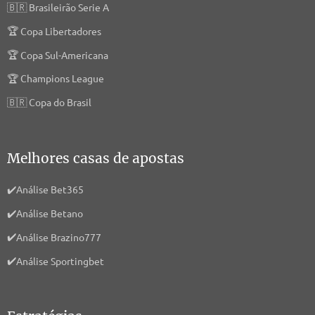
🇧🇷
Brasileirão Serie A
🏆
Copa Libertadores
🏆
Copa Sul-Americana
🏆
Champions League
🇧🇷
Copa do Brasil
Melhores casas de apostas
✔️
Análise Bet365
✔️
Análise Betano
✔️
Análise Brazino777
✔️
Análise Sportingbet