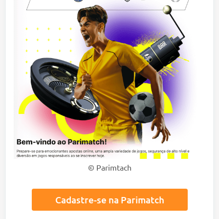
© Parimtach
Cadastre-se na Parimatch