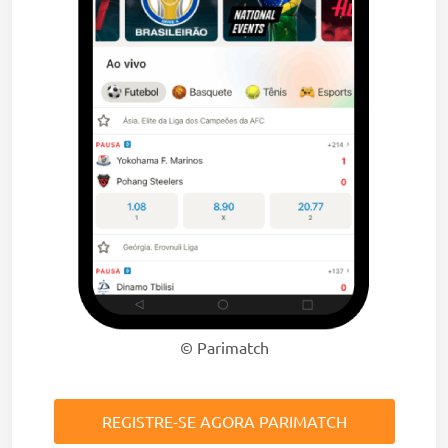
© Parimatch
REGISTRE-SE AGORA PARIMATCH