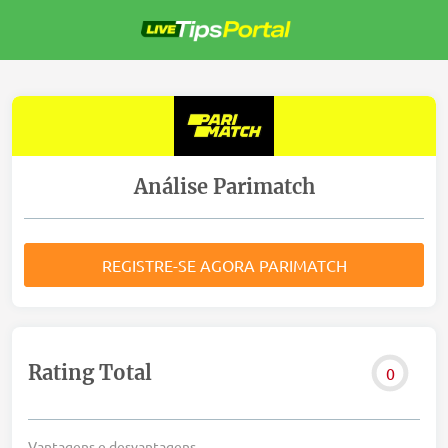
Pular
para
o
conteúdo
Análise Parimatch
REGISTRE-SE AGORA PARIMATCH
Rating Total
0
Vantagens e desvantagens