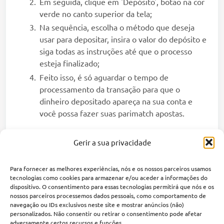
Em seguida, clique em 'Depósito', botão na cor
verde no canto superior da tela;
Na sequência, escolha o método que deseja
usar para depositar, insira o valor do depósito e
siga todas as instruções até que o processo
esteja finalizado;
Feito isso, é só aguardar o tempo de
processamento da transação para que o
dinheiro depositado apareça na sua conta e
você possa fazer suas parimatch apostas.
PIX: Imediato (R$ 5,00 - R$ 100.000,00)
Gerir a sua privacidade
Cartão Astropay: Alguns minutos até 1 hora (R$
30,00 - R$ 50.000,00)
Para fornecer as melhores experiências, nós e os nossos parceiros usamos
tecnologias como cookies para armazenar e/ou aceder a informações do
Boleto Bancário: Entre 10 minutos e 3 dias úteis
dispositivo. O consentimento para essas tecnologias permitirá que nós e os
(R$ 5,00 - R$ 5.000,00)
nossos parceiros processemos dados pessoais, como comportamento de
navegação ou IDs exclusivos neste site e mostrar anúncios (não)
PicPay: Até 10 minutos (R$ 5,00 - R$ 5.000,00)
personalizados. Não consentir ou retirar o consentimento pode afetar
adversamente certos recursos e funções.