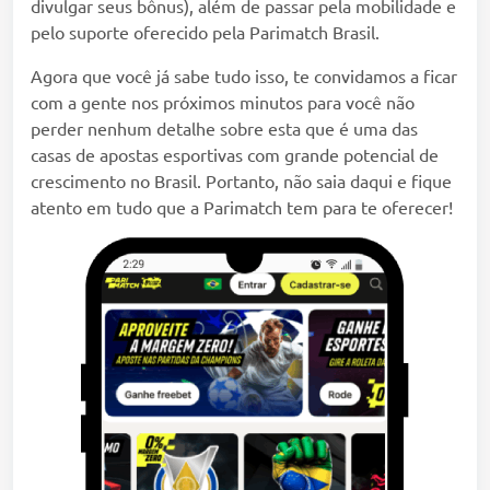
divulgar seus bônus), além de passar pela mobilidade e
pelo suporte oferecido pela Parimatch Brasil.
Agora que você já sabe tudo isso, te convidamos a ficar
com a gente nos próximos minutos para você não
perder nenhum detalhe sobre esta que é uma das
casas de apostas esportivas com grande potencial de
crescimento no Brasil. Portanto, não saia daqui e fique
atento em tudo que a Parimatch tem para te oferecer!