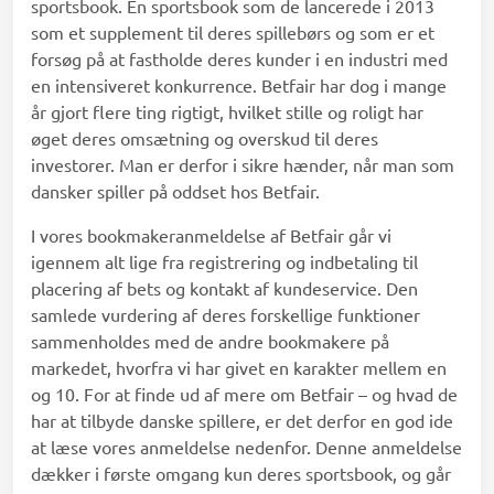
sportsbook. En sportsbook som de lancerede i 2013
som et supplement til deres spillebørs og som er et
forsøg på at fastholde deres kunder i en industri med
en intensiveret konkurrence. Betfair har dog i mange
år gjort flere ting rigtigt, hvilket stille og roligt har
øget deres omsætning og overskud til deres
investorer. Man er derfor i sikre hænder, når man som
dansker spiller på oddset hos Betfair.
I vores bookmakeranmeldelse af Betfair går vi
igennem alt lige fra registrering og indbetaling til
placering af bets og kontakt af kundeservice. Den
samlede vurdering af deres forskellige funktioner
sammenholdes med de andre bookmakere på
markedet, hvorfra vi har givet en karakter mellem en
og 10. For at finde ud af mere om Betfair – og hvad de
har at tilbyde danske spillere, er det derfor en god ide
at læse vores anmeldelse nedenfor. Denne anmeldelse
dækker i første omgang kun deres sportsbook, og går