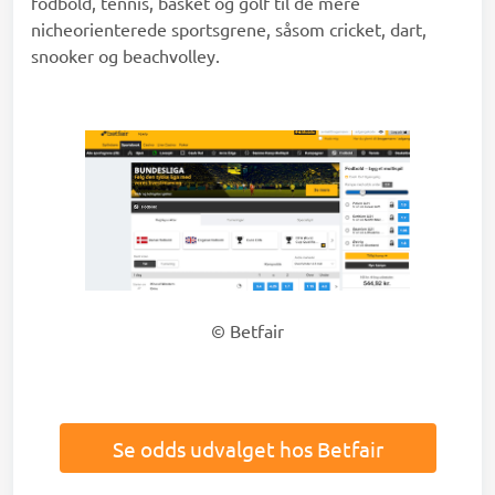
fodbold, tennis, basket og golf til de mere
nicheorienterede sportsgrene, såsom cricket, dart,
snooker og beachvolley.
© Betfair
Se odds udvalget hos Betfair