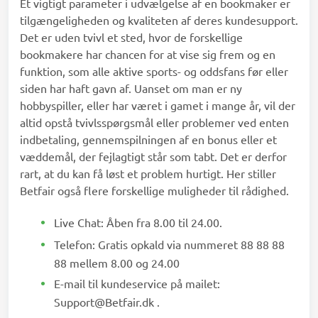
Et vigtigt parameter i udvælgelse af en bookmaker er
tilgængeligheden og kvaliteten af deres kundesupport.
Det er uden tvivl et sted, hvor de forskellige
bookmakere har chancen for at vise sig frem og en
funktion, som alle aktive sports- og oddsfans før eller
siden har haft gavn af. Uanset om man er ny
hobbyspiller, eller har været i gamet i mange år, vil der
altid opstå tvivlsspørgsmål eller problemer ved enten
indbetaling, gennemspilningen af en bonus eller et
væddemål, der fejlagtigt står som tabt. Det er derfor
rart, at du kan få løst et problem hurtigt. Her stiller
Betfair også flere forskellige muligheder til rådighed.
Live Chat: Åben fra 8.00 til 24.00.
Telefon: Gratis opkald via nummeret 88 88 88
88 mellem 8.00 og 24.00
E-mail til kundeservice på mailet:
Support@Betfair.dk
.