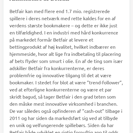
Betfair kan med flere end 1.7 mio. registrerede
spillere i deres netværk med rette kaldes for en af
verdens største bookmakere – og dette er ikke just
en tilfældighed. I en industri med hård konkurrence
på markedet formår Betfair at levere et
bettingprodukt af høj kvalitet, hvilket indbærer en
hjemmeside, hvor alt lige fra indbetaling til placering
af bets flyder som smurt i olie. En af de ting som især
adskiller Betfair fra konkurrenterne, er deres
problemfrie og innovative tilgang til det at være
bookmaker. I stedet for blot at være ”trend-follower”,
ved at efterligne konkurrenterne og være et par
skridt bagud, så tager Betfair i den grad teten som
den måske mest innovative virksomhed i branchen.
De var således også opfinderen af ”cash-out” tilbage i
2011 og har siden da markedsført sig ved at tilbyde
en unik og velfungerende spillebørs. Siden da har
Betfair både udviklet en rigtig fornuftig app til odds