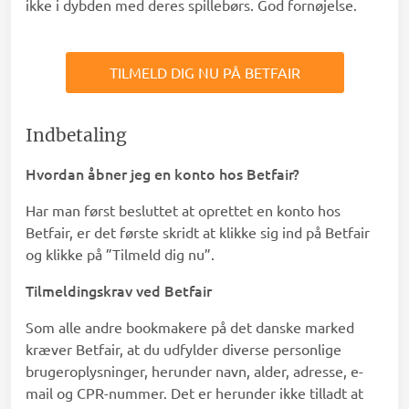
ikke i dybden med deres spillebørs. God fornøjelse.
TILMELD DIG NU PÅ BETFAIR
Indbetaling
Hvordan åbner jeg en konto hos Betfair?
Har man først besluttet at oprettet en konto hos
Betfair, er det første skridt at klikke sig ind på Betfair
og klikke på ”Tilmeld dig nu”.
Tilmeldingskrav ved Betfair
Som alle andre bookmakere på det danske marked
kræver Betfair, at du udfylder diverse personlige
brugeroplysninger, herunder navn, alder, adresse, e-
mail og CPR-nummer. Det er herunder ikke tilladt at