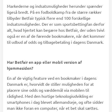
Markederne og indsatsmuligheder herunder spænder
ligeså bredt. På en fodboldkamp fra de større rækker
tilbyder Betfair typisk flere end 100 forskellige
indsatsmuligheder. Der er som sportsbettingfan derfor
alt, hvad hjertet kan begære hos Betfair, der uden tvivl
også er en af de førende bookmakere, når det kommer
til udbud af odds og tilbagebetaling i dagens Danmark.
Har Betfair en app eller mobil version af
hjemmesiden?
En af de vigtig feature ved en bookmaker i dagens
Danmark er, hvorvidt de stiller muligheden for at
placere sine odds og væddemål via mobilen til
rådighed. Med den hurtige teknologiudvikling er
smartphones i dag blevet allemandseje, og ofte sidder
man ikke foran en computer, når et bet skal sættes.