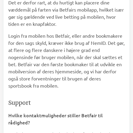
Det er derfor rart, at du hurtigt kan placere dine
væddemål på farten via Betfairs mobilapp, hvilket især
gør sig gældende ved live betting på mobilen, hvor
tiden er en knapfaktor.
Login fra mobilen hos Betfair, eller andre bookmakere
for den sags skyld, kræver ikke brug af NemID. Det gør,
at flere og flere danskere i højere grad end
nogensinde før bruger mobilen, når der skal sættes et
bet. Betfair var den første bookmaker til at udvikle en
mobilversion af deres hjemmeside, og vi har derfor
også store forventninger til brugen af deres
sportsbook fra mobilen.
Support
Hvilke kontaktmuligheder stiller Betfair til
rådighed?