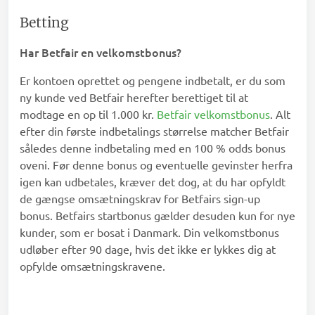
Betting
Har Betfair en velkomstbonus?
Er kontoen oprettet og pengene indbetalt, er du som
ny kunde ved Betfair herefter berettiget til at
modtage en op til 1.000 kr.
Betfair velkomstbonus
. Alt
efter din første indbetalings størrelse matcher Betfair
således denne indbetaling med en 100 % odds bonus
oveni. Før denne bonus og eventuelle gevinster herfra
igen kan udbetales, kræver det dog, at du har opfyldt
de gængse omsætningskrav for Betfairs sign-up
bonus. Betfairs startbonus gælder desuden kun for nye
kunder, som er bosat i Danmark. Din velkomstbonus
udløber efter 90 dage, hvis det ikke er lykkes dig at
opfylde omsætningskravene.