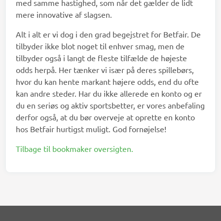
med samme hastighed, som når det gælder de lidt
mere innovative af slagsen.
Alt i alt er vi dog i den grad begejstret for Betfair. De
tilbyder ikke blot noget til enhver smag, men de
tilbyder også i langt de fleste tilfælde de højeste
odds herpå. Her tænker vi især på deres spillebørs,
hvor du kan hente markant højere odds, end du ofte
kan andre steder. Har du ikke allerede en konto og er
du en seriøs og aktiv sportsbetter, er vores anbefaling
derfor også, at du bør overveje at oprette en konto
hos Betfair hurtigst muligt. God fornøjelse!
Tilbage til bookmaker oversigten.