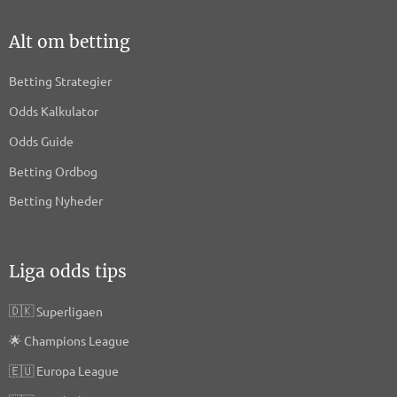
Alt om betting
Betting Strategier
Odds Kalkulator
Odds Guide
Betting Ordbog
Betting Nyheder
Liga odds tips
🇩🇰
Superligaen
🌟
Champions League
🇪🇺
Europa League