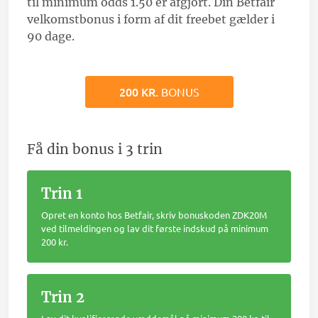
til minimum odds 1.50 er afgjort. Din Betfair
velkomstbonus i form af dit freebet gælder i
90 dage.
200 KR.
BONUS
Få din bonus i 3 trin
Trin 1
Opret en konto hos Betfair, skriv bonuskoden ZDK20M
ved tilmeldingen og lav dit første indskud på minimum
200 kr.
Trin 2