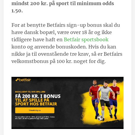
mindst 200 kr. på sport til minimum odds
1.50.
For at benytte Betfairs sign-up bonus skal du
have dansk bopæl, være over 18 år og ikke
tidligere have haft en
Betfair sportsbook
konto og anvende bonuskoden. Hvis du kan
nikke ja til ovenstående tre krav, så er Betfairs
velkomstbonus på 100 kr. noget for dig.