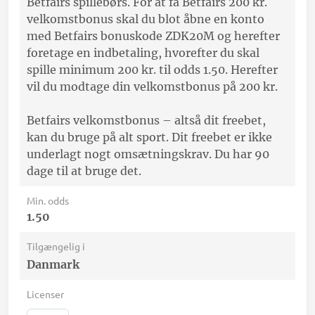
Betfairs spillebørs. For at få Betfairs 200 kr.
velkomstbonus skal du blot åbne en konto
med Betfairs bonuskode ZDK20M og herefter
foretage en indbetaling, hvorefter du skal
spille minimum 200 kr. til odds 1.50. Herefter
vil du modtage din velkomstbonus på 200 kr.
Betfairs velkomstbonus – altså dit freebet,
kan du bruge på alt sport. Dit freebet er ikke
underlagt nogt omsætningskrav. Du har 90
dage til at bruge det.
Min. odds
1.50
Tilgængelig i
Danmark
Licenser