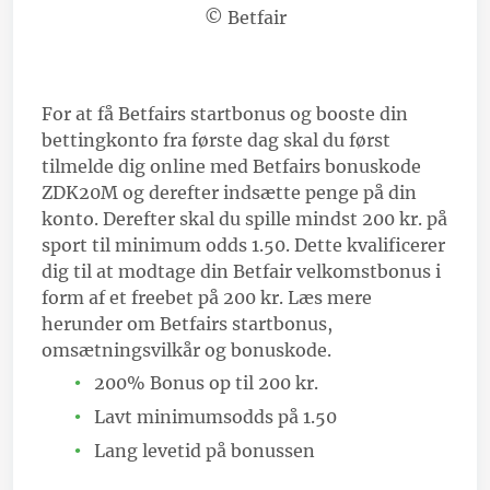
© Betfair
For at få Betfairs startbonus og booste din
bettingkonto fra første dag skal du først
tilmelde dig online med Betfairs bonuskode
ZDK20M og derefter indsætte penge på din
konto. Derefter skal du spille mindst 200 kr. på
sport til minimum odds 1.50. Dette kvalificerer
dig til at modtage din Betfair velkomstbonus i
form af et freebet på 200 kr. Læs mere
herunder om Betfairs startbonus,
omsætningsvilkår og bonuskode.
200% Bonus op til 200 kr.
Lavt minimumsodds på 1.50
Lang levetid på bonussen