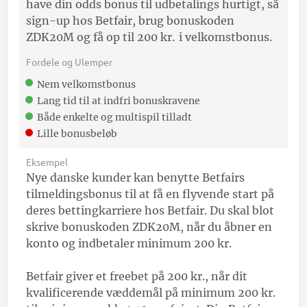
have din odds bonus til udbetalings hurtigt, så
sign-up hos Betfair, brug bonuskoden
ZDK20M og få op til 200 kr. i velkomstbonus.
Fordele og Ulemper
Nem velkomstbonus
Lang tid til at indfri bonuskravene
Både enkelte og multispil tilladt
Lille bonusbeløb
Eksempel
Nye danske kunder kan benytte Betfairs
tilmeldingsbonus til at få en flyvende start på
deres bettingkarriere hos Betfair. Du skal blot
skrive bonuskoden ZDK20M, når du åbner en
konto og indbetaler minimum 200 kr.
Betfair giver et freebet på 200 kr., når dit
kvalificerende væddemål på minimum 200 kr.