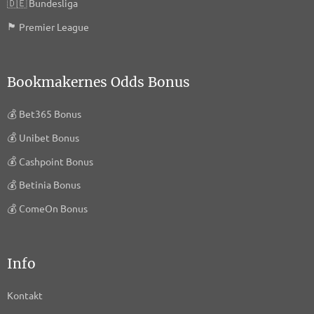
🇩🇪
Bundesliga
🏴󠁧󠁢󠁥󠁮󠁧󠁿
Premier League
Bookmakernes Odds Bonus
💰
Bet365 Bonus
💰
Unibet Bonus
💰
Cashpoint Bonus
💰
Betinia Bonus
💰
ComeOn Bonus
Info
Kontakt