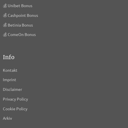
💰
Unibet Bonus
💰
Cashpoint Bonus
💰
Betinia Bonus
💰
ComeOn Bonus
Info
Kontakt
Imprint
Disclaimer
Privacy Policy
Cookie Policy
Arkiv