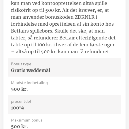
kan man ved kontooprettelsen altså spille
risikofrit op til 500 kr. Alt det kræver, er, at
man anvender bonuskoden ZDKNLR i
forbindelse med oprettelsen af sin konto hos
Betfairs spillebørs. Skulle det ske, at man
tabter, så refunderer Betfair efterfølgende det
tabte op til 100 kr. i hver af de fem første uger
– altså op til 500 kr. kan man få refunderet.
Bonus type
Gratis væddemål
Mindste indbetaling
500 kr.
procentdel
100%
Maksimum bonus
500 kr.