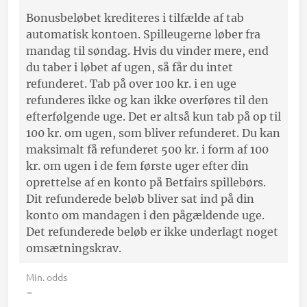
Bonusbeløbet krediteres i tilfælde af tab
automatisk kontoen. Spilleugerne løber fra
mandag til søndag. Hvis du vinder mere, end
du taber i løbet af ugen, så får du intet
refunderet. Tab på over 100 kr. i en uge
refunderes ikke og kan ikke overføres til den
efterfølgende uge. Det er altså kun tab på op til
100 kr. om ugen, som bliver refunderet. Du kan
maksimalt få refunderet 500 kr. i form af 100
kr. om ugen i de fem første uger efter din
oprettelse af en konto på Betfairs spillebørs.
Dit refunderede beløb bliver sat ind på din
konto om mandagen i den pågældende uge.
Det refunderede beløb er ikke underlagt noget
omsætningskrav.
Min. odds
-