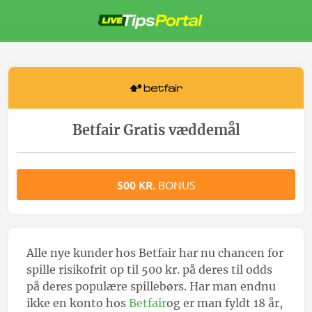
Spring
videre
til
indholdet
Betfair Gratis væddemål
500 KR.
BONUS
Alle nye kunder hos Betfair har nu chancen for
spille risikofrit op til 500 kr. på deres til odds
på deres populære spillebørs. Har man endnu
ikke en konto hos
Betfair
og er man fyldt 18 år,