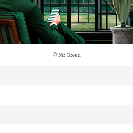
© Mr Green