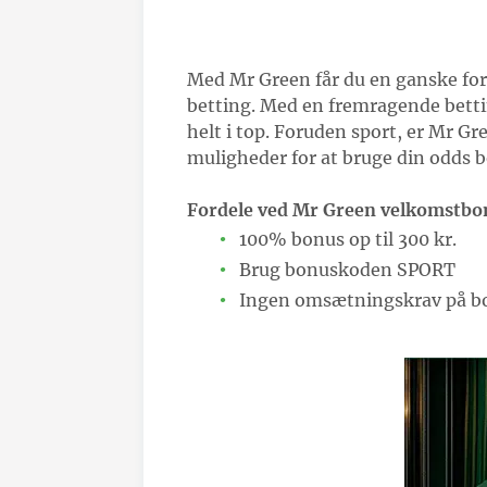
Med Mr Green får du en ganske for
betting. Med en fremragende bettin
helt i top. Foruden sport, er Mr G
muligheder for at bruge din odds b
Fordele ved Mr Green velkomstbo
100% bonus op til 300 kr.
Brug bonuskoden SPORT
Ingen omsætningskrav på b