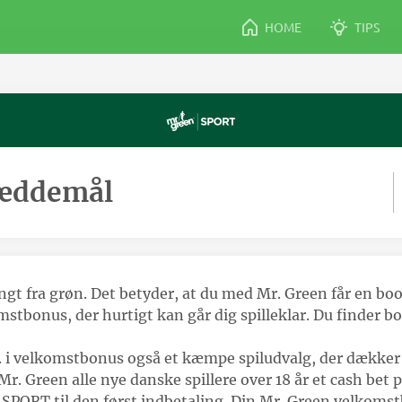
HOME
TIPS
væddemål
gt fra grøn. Det betyder, at du med Mr. Green får en boo
stbonus, der hurtigt kan går dig spilleklar. Du finder b
kr. i velkomstbonus også et kæmpe spiludvalg, der dækker
r. Green alle nye danske spillere over 18 år et cash bet p
PORT til den først indbetaling. Din Mr. Green velkomstb