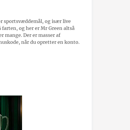
r sportsvæddemål, og især live
farten, og her er Mr Green altså
 er mange. Der er masser af
nuskode, når du opretter en konto.