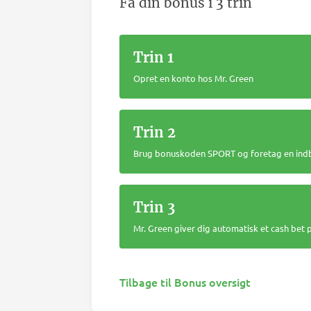
Få din bonus i 3 trin
Trin 1
Opret en konto hos Mr. Green
Trin 2
Brug bonuskoden SPORT og foretag en indbe
Trin 3
Mr. Green giver dig automatisk et cash bet
Tilbage til Bonus oversigt