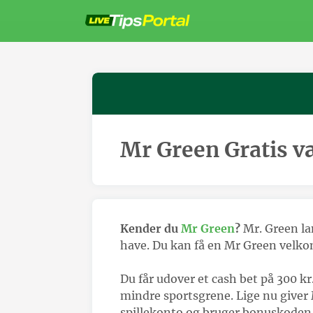
Spring
videre
til
indholdet
Mr Green Gratis 
Kender du
Mr Green
?
Mr. Green lan
have. Du kan få en Mr Green velkom
Du får udover et cash bet på 300 
mindre sportsgrene. Lige nu giver M
spillekonto og bruger bonuskoden S