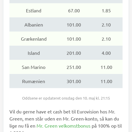
Estland
67.00
1.85
Albanien
101.00
2.10
Grækenland
101.00
2.10
Island
201.00
4.00
San Marino
251.00
11.00
Rumænien
301.00
11.00
Oddsene er opdateret onsdag den 10. maj kl. 21:15
Vil du gerne have et cash bet til Eurovision hos Mr.
Green, men står uden en Mr. Green-konto, så kan du
lige nu få en
Mr. Green velkomstbonus
på 100% op til