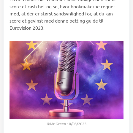
score et cash bet og se, hvor bookmakerne regner
med, at der er størst sandsynlighed for, at du kan
score et gevinst med denne betting guide til
Eurovision 2023.
©Mr Green 10/05/2023