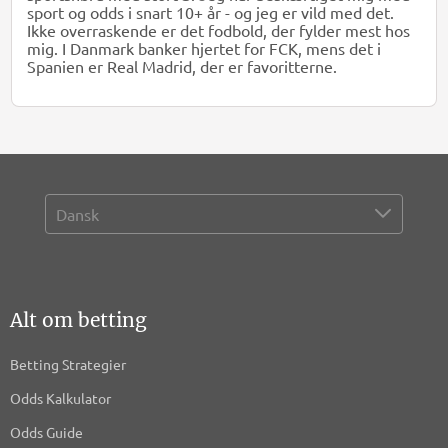
sport og odds i snart 10+ år - og jeg er vild med det.
Ikke overraskende er det fodbold, der fylder mest hos
mig. I Danmark banker hjertet for FCK, mens det i
Spanien er Real Madrid, der er favoritterne.
Alt om betting
Betting Strategier
Odds Kalkulator
Odds Guide