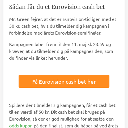
Sådan får du et Eurovision cash bet
Mr. Green fejrer, at det er Eurovision-tid igen med et
50 kr. cash bet, hvis du tilmelder dig kampagnen i
forbindelse med årets Eurovision-semifinaler.
Kampagnen løber frem til den 11. maj kl. 23:59 og
kræver, at du tilmelder dig på kampagnesiden, som
du finder via linket herunder.
Få Eurovision cash bet her
Spillere der tilmelder sig kampagnen, får et cash bet
til en værdi af 50 kr. Dit cash bet skal bruges på
Eurovision, så der er god mulighed for at sætte den
odds kupon
på den finalist, som du håber på ved årets