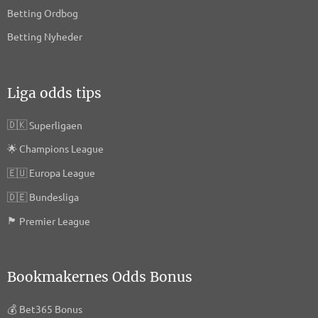
Betting Ordbog
Betting Nyheder
Liga odds tips
🇩🇰
Superligaen
🌟
Champions League
🇪🇺
Europa League
🇩🇪
Bundesliga
🏴󠁧󠁢󠁥󠁮󠁧󠁿
Premier League
Bookmakernes Odds Bonus
💰
Bet365 Bonus