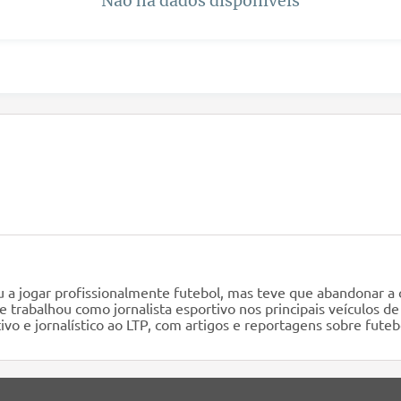
Não há dados disponíveis
 a jogar profissionalmente futebol, mas teve que abandonar a
 trabalhou como jornalista esportivo nos principais veículos de
 e jornalístico ao LTP, com artigos e reportagens sobre futebo