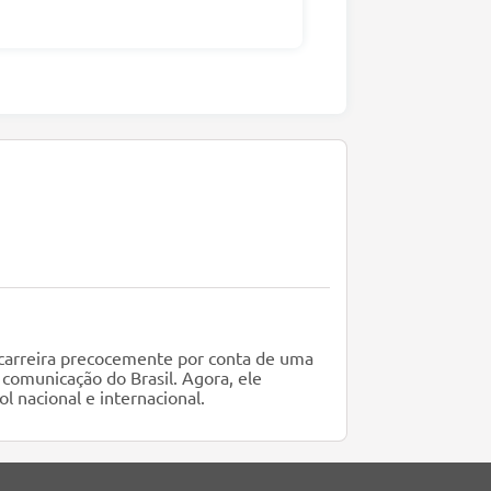
 carreira precocemente por conta de uma
 comunicação do Brasil. Agora, ele
l nacional e internacional.