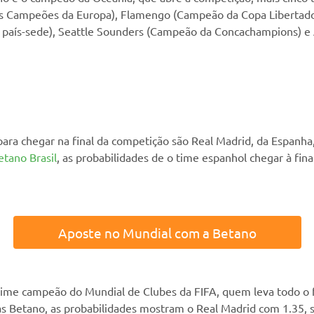
os Campeões da Europa), Flamengo (Campeão da Copa Libertad
 país-sede), Seattle Sounders (Campeão da Concachampions) e
 para chegar na final da competição são Real Madrid, da Espanha,
etano Brasil
, as probabilidades de o time espanhol chegar à fin
Aposte no Mundial com a Betano
time campeão do Mundial de Clubes da FIFA, quem leva todo o 
as Betano, as probabilidades mostram o Real Madrid com 1.35,