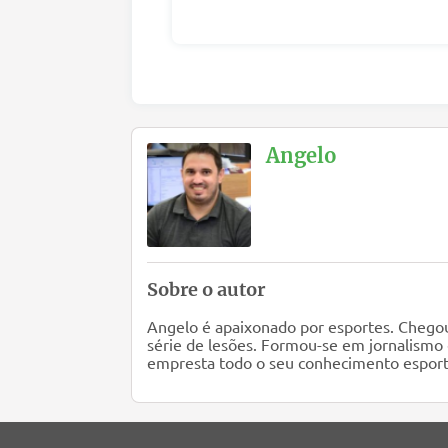
Angelo
Sobre o autor
Angelo é apaixonado por esportes. Chegou
série de lesões. Formou-se em jornalismo e
empresta todo o seu conhecimento esportivo