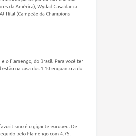
ores da América), Wydad Casablanca
 Al-Hilal (Campeão da Champions
 e o Flamengo, do Brasil. Para você ter
al estão na casa dos 1.10 enquanto a do
favoritismo é o gigante europeu. De
 seguido pelo Flamengo com 4.75.