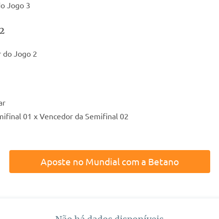
o Jogo 3
2
 do Jogo 2
ar
ifinal 01 x Vencedor da Semifinal 02
Aposte no Mundial com a Betano