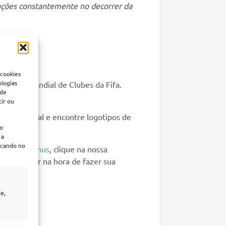
erações constantemente no decorrer da
 cookies
ologias
rante o Mundial de Clubes da Fifa.
 de
tir ou
ágina inicial e encontre logotipos de
ão
 a
licando no
tas com bonus
, clique na nossa
 te ajudar na hora de fazer sua
e,