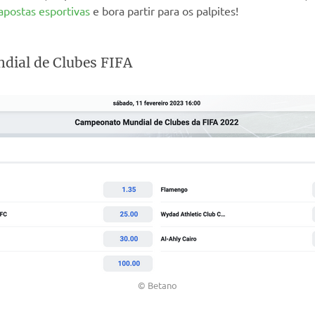
apostas esportivas
e bora partir para os palpites!
dial de Clubes FIFA
© Betano