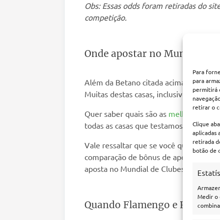
Obs: Essas odds foram retiradas do sit
competição.
Onde apostar no Mundial de 
Para forn
para arma
Além da Betano citada acima, são muita
permitirá
Muitas destas casas, inclusive, oferec
navegação 
retirar o
Quer saber quais são as
melhores casa
Clique aba
todas as casas que testamos e analisa
aplicadas 
retirada d
Vale ressaltar que se você quiser sabe
botão de c
comparação de bônus de apostas, onde 
aposta no Mundial de Clubes.
Estatí
Armazen
Medir o
Quando Flamengo e Real Mad
combina