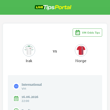
Spring
videre
til
indholdet
VM Odds Tips
vs
Irak
Norge
International
VM
16.06.2026
22:00