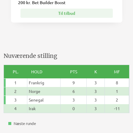
200 kr. Bet Builder Boost
Til tilbud
Nuværende stilling
PL.
HOLD
PTS
K
MF
1
Frankrig
9
3
8
2
Norge
6
3
1
3
Senegal
3
3
2
4
Irak
0
3
-11
Næste runde