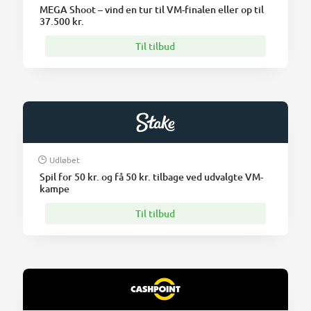
MEGA Shoot – vind en tur til VM-finalen eller op til
37.500 kr.
Til tilbud
Udløbet
Spil for 50 kr. og få 50 kr. tilbage ved udvalgte VM-
kampe
Til tilbud