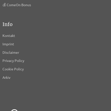
💰
ComeOn Bonus
Info
Kontakt
Imprint
Disclaimer
Privacy Policy
Cookie Policy
Arkiv