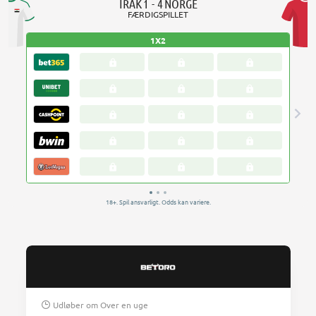
Udløber om
Over en uge