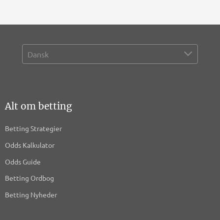
Alt om betting
Betting Strategier
Odds Kalkulator
Odds Guide
Betting Ordbog
Betting Nyheder