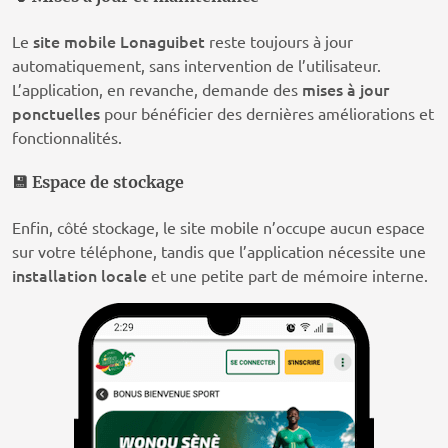
site mobile Lonaguibet
Le
reste toujours à jour
automatiquement, sans intervention de l’utilisateur.
mises à jour
L’application, en revanche, demande des
ponctuelles
pour bénéficier des dernières améliorations et
fonctionnalités.
💾 Espace de stockage
Enfin, côté stockage, le site mobile n’occupe aucun espace
sur votre téléphone, tandis que l’application nécessite une
installation locale
et une petite part de mémoire interne.