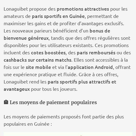
promotions attractives
Lonaguibet propose des
pour les
paris sportifs en Guinée
amateurs de
, permettant de
maximiser les gains et de profiter d’avantages exclusifs.
bonus de
Les nouveaux parieurs bénéficient d’un
bienvenue généreux
, tandis que des offres régulières sont
disponibles pour les utilisateurs existants. Ces promotions
cotes boostées
paris remboursés
incluent des
, des
ou des
cashbacks sur certains matchs
. Elles sont accessibles à la
site mobile
application Android
fois sur le
et via l’
, offrant
une expérience pratique et fluide. Grâce à ces offres,
paris sportifs plus attractifs et
Lonaguibet rend les
avantageux
pour tous les joueurs.
🏦
Les moyens de paiement
populaires
Les moyens de paiements proposés font partie des plus
populaires en Guinée :