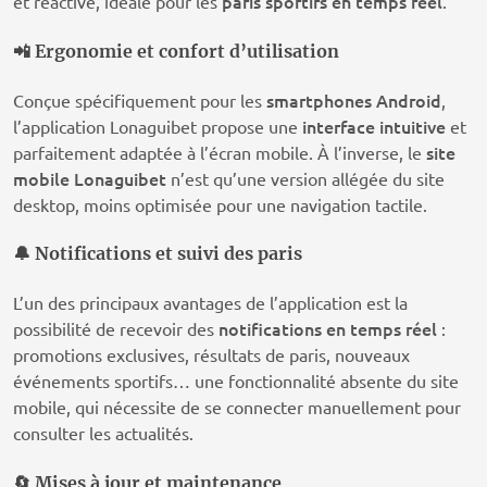
paris sportifs en temps réel
et réactive, idéale pour les
.
📲 Ergonomie et confort d’utilisation
smartphones Android
Conçue spécifiquement pour les
,
interface intuitive
l’application Lonaguibet propose une
et
site
parfaitement adaptée à l’écran mobile. À l’inverse, le
mobile Lonaguibet
n’est qu’une version allégée du site
desktop, moins optimisée pour une navigation tactile.
🔔 Notifications et suivi des paris
L’un des principaux avantages de l’application est la
notifications en temps réel
possibilité de recevoir des
:
promotions exclusives, résultats de paris, nouveaux
événements sportifs… une fonctionnalité absente du site
mobile, qui nécessite de se connecter manuellement pour
consulter les actualités.
🔄 Mises à jour et maintenance