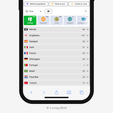
© Lonaguibet