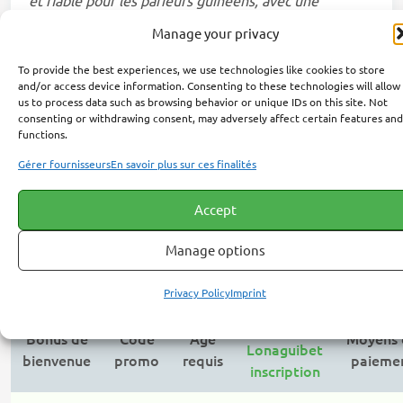
préférence personnelle pour l’application mobile..
«
Manage your privacy
To provide the best experiences, we use technologies like cookies to store
and/or access device information. Consenting to these technologies will allow
us to process data such as browsing behavior or unique IDs on this site. Not
consenting or withdrawing consent, may adversely affect certain features and
Télécharger Lonagui Bet apk
functions.
Gérer fournisseurs
En savoir plus sur ces finalités
Accept
🌍 Lonagui Guinée apk
Manage options
L’application Lonaguibet est uniquement disponible pour
Android depuis la Guinée voici quelques informations :
Privacy Policy
Imprint
Formulaire
Bonus de
Code
Âge
Moyens 
Lonaguibet
bienvenue
promo
requis
paieme
inscription