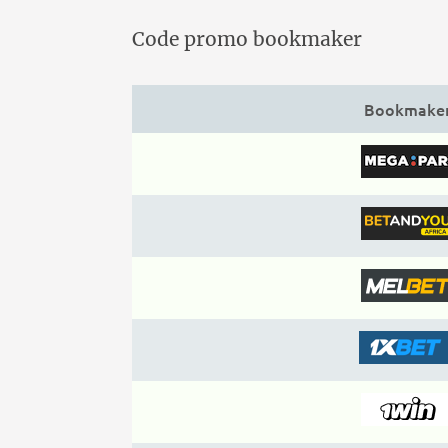
Code promo bookmaker
Bookmake