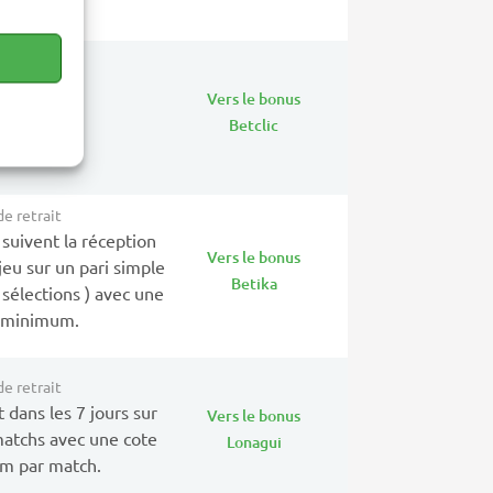
e retrait
Vers le bonus
bonus
Betclic
e retrait
 suivent la réception
Vers le bonus
jeu sur un pari simple
Betika
 sélections ) avec une
9 minimum.
e retrait
 dans les 7 jours sur
Vers le bonus
matchs avec une cote
Lonagui
m par match.