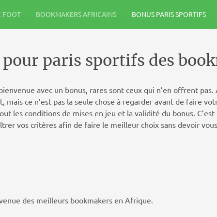
C FOOT
BOOKMAKERS AFRICAINS
BONUS PARIS SPORTIFS
 pour paris sportifs des boo
ienvenue avec un bonus, rares sont ceux qui n’en offrent pas. At
, mais ce n’est pas la seule chose à regarder avant de faire votr
t les conditions de mises en jeu et la validité du bonus. C’est
rer vos critères afin de faire le meilleur choix sans devoir vou
nvenue des meilleurs bookmakers en Afrique.