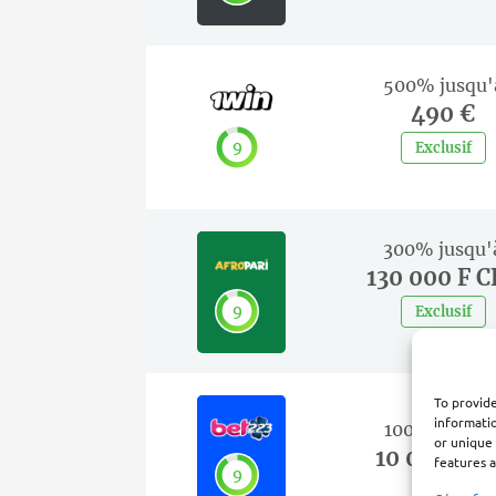
500% jusqu'
490 €
9
Exclusif
300% jusqu'
130 000 F 
9
Exclusif
To provide
informatio
100% jusqu'
or unique 
10 000 FC
features a
9