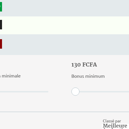
130 FCFA
n minimale
Bonus minimum
Classé par
Meilleure