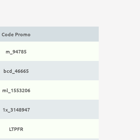
Code Promo
m_94785
bcd_46665
ml_1553206
1x_3148947
LTPFR