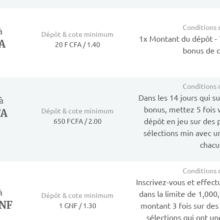
Conditions d
à
Dépôt & cote minimum
1x Montant du dépôt - 
FA
20 F CFA / 1.40
bonus de 
Conditions d
Dans les 14 jours qui su
à
bonus, mettez 5 fois 
Dépôt & cote minimum
FA
dépôt en jeu sur des 
650 FCFA / 2.00
sélections min avec u
chacu
Conditions d
Inscrivez-vous et effec
à
dans la limite de 1,00
Dépôt & cote minimum
GNF
montant 3 fois sur des
1 GNF / 1.30
sélections qui ont u