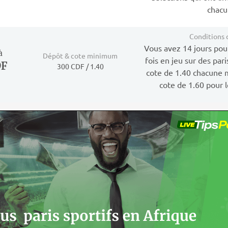
chacu
Conditions d
Vous avez 14 jours pou
à
Dépôt & cote minimum
fois en jeu sur des pa
DF
300 CDF / 1.40
cote de 1.40 chacune
cote de 1.60 pour l