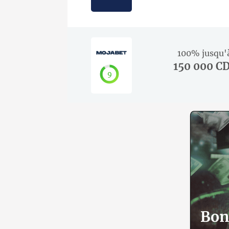
100% jusqu'
150 000 C
9