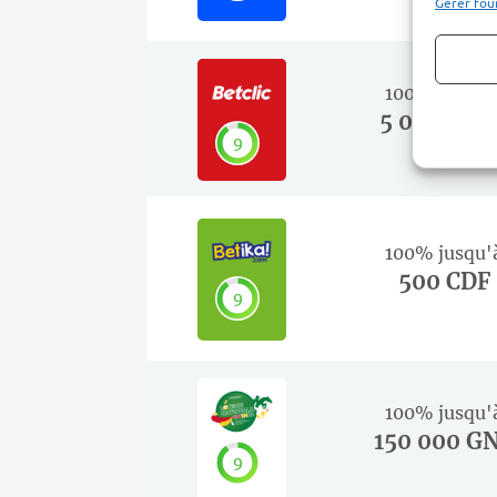
Gérer fou
100% jusqu'
5 000 F C
9
100% jusqu'
500 CDF
9
100% jusqu'
150 000 G
9