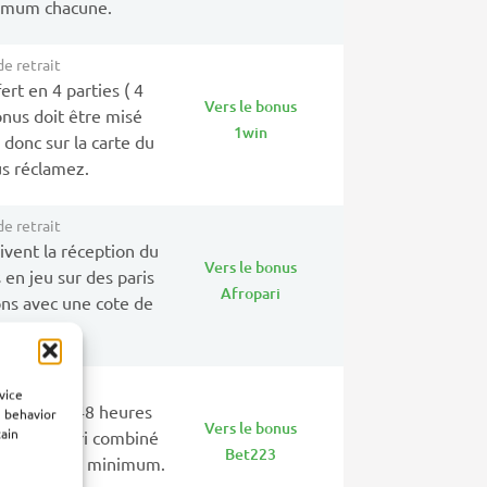
nimum chacune.
e retrait
rt en 4 parties ( 4
Vers le bonus
onus doit être misé
1win
 donc sur la carte du
s réclamez.
e retrait
ivent la réception du
Vers le bonus
 en jeu sur des paris
Afropari
ons avec une cote de
nimum.
e retrait
vice
u dans les 48 heures
g behavior
Vers le bonus
tain
n sur un pari combiné
Bet223
m sans cote minimum.