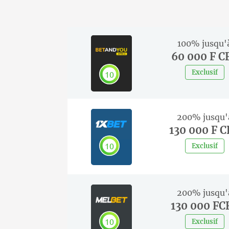
100% jusqu'
60 000 F C
Exclusif
10
200% jusqu'
130 000 F 
10
Exclusif
200% jusqu'
130 000 FC
10
Exclusif