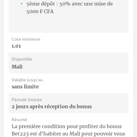
5ème dépôt : 50% avec une mise de
5000 F CFA
Cote minimum
1.01
Disponible
Mali
Valable jusqu'au
sans limite
Période limitée
2 jours après réception du bonus
Résumé
La première condition pour profiter du bonus
Bet223 est d'habiter au Mali pour pouvoir vous