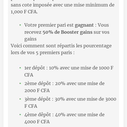
sans cote imposée avec une mise minimum de
1,000 F CFA.
Votre premier pari est
gagnant
: Vous
recevez
50% de Booster gains
sur vos
gains
Voici comment sont répartis les pourcentage
lors de vos 5 premiers paris :
1er dépôt : 10% avec une mise de 1000 F
CFA
2ème dépôt : 20% avec une mise de
2000 F CFA
3ème dépôt : 30% avec une mise de 3000
F CFA
4ème dêpôt : 40% avec une mise de
4000 F CFA