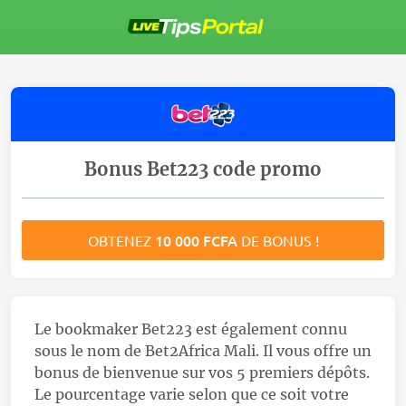
Passer
au
contenu
Bonus Bet223 code promo
10 000 FCFA
OBTENEZ
DE BONUS !
Le bookmaker Bet223 est également connu
sous le nom de Bet2Africa Mali. Il vous offre un
bonus de bienvenue sur vos 5 premiers dépôts.
Le pourcentage varie selon que ce soit votre