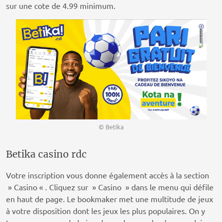
sur une cote de 4.99 minimum.
© Betika
Betika casino rdc
Votre inscription vous donne également accès à la section
» Casino « . Cliquez sur » Casino » dans le menu qui défile
en haut de page. Le bookmaker met une multitude de jeux
à votre disposition dont les jeux les plus populaires. On y