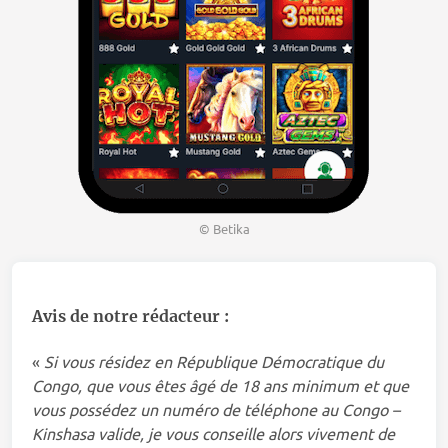
© Betika
Avis de notre rédacteur
:
«
Si vous résidez en République Démocratique du
Congo, que vous êtes âgé de 18 ans minimum et que
vous possédez un numéro de téléphone au Congo –
Kinshasa valide, je vous conseille alors vivement de