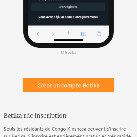
© Betika
Créer un compte Betika
Betika rdc inscription
Seuls les résidants du Congo-Kinshasa peuvent s’inscrire
sur Betika. S’inscrire est entièrement gratuit et très rapide.