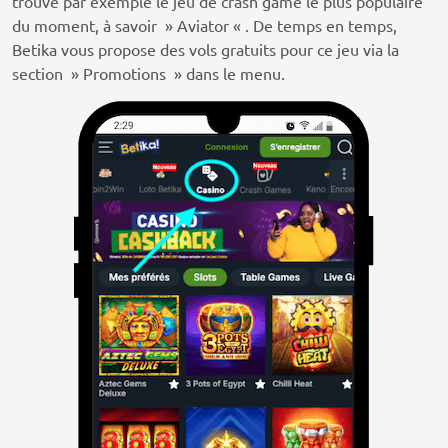
trouve par exemple le jeu de crash game le plus populaire
du moment, à savoir » Aviator « . De temps en temps,
Betika vous propose des vols gratuits pour ce jeu via la
section » Promotions » dans le menu.