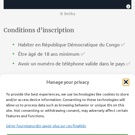
© Betika
Conditions d’inscription
Habiter en République Démocratique du Congo ✅
Être âgé de 18 ans minimum ✅
Avoir un numéro de téléphone valide dans le pays ✅
Les moyens de paiement
Manage your privacy
Les moyens de paiement pour vos dépôts et retraits pour
To provide the best experiences, we use technologies like cookies to store
and/or access device information. Consenting to these technologies will
vos paris sportifs sont les plus populaires en République
allow us to process data such as browsing behavior or unique IDs on this
Démocratique du Congo.
site. Not consenting or withdrawing consent, may adversely affect certain
features and functions.
Gérer fournisseurs
En savoir plus sur ces finalités
Moyens de