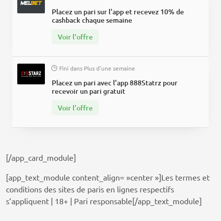
Placez un pari sur l'app et recevez 10% de
cashback chaque semaine
Voir l'offre
Fini dans
Plus d'une semaine
Placez un pari avec l'app 888Statrz pour
recevoir un pari gratuit
Voir l'offre
[/app_card_module]
[app_text_module content_align= »center »]Les termes et
conditions des sites de paris en lignes respectifs
s’appliquent | 18+ | Pari responsable[/app_text_module]