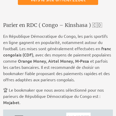
Parier en RDC ( Congo – Kinshasa ) 🇨🇩
En République Démocratique du Congo, les paris sportifs
en ligne gagnent en popularité, notamment autour du
franc
football. Les mises sont généralement effectuées en
congolais (CDF)
, avec des moyens de paiement populaires
Orange Money, Airtel Money, M-Pesa
comme
et parfois
les cartes bancaires. Il est recommandé de choisir un
bookmaker fiable proposant des paiements rapides et des
offres adaptées aux parieurs congolais.
🏆 Le bookmaker que nous avons sélectionné pour nos
parieurs de République Démocratique du Congo est :
Mojabet
.