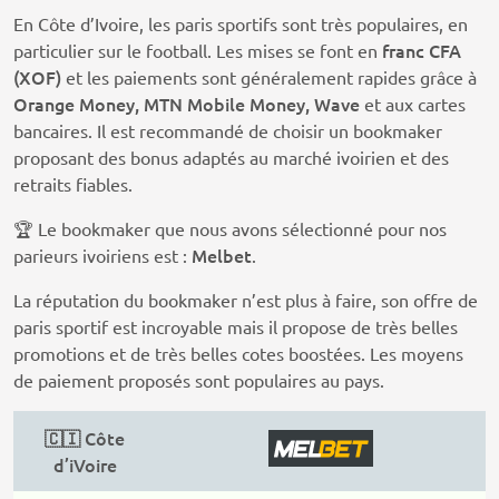
En Côte d’Ivoire, les paris sportifs sont très populaires, en
franc CFA
particulier sur le football. Les mises se font en
(XOF)
et les paiements sont généralement rapides grâce à
Orange Money, MTN Mobile Money, Wave
et aux cartes
bancaires. Il est recommandé de choisir un bookmaker
proposant des bonus adaptés au marché ivoirien et des
retraits fiables.
🏆 Le bookmaker que nous avons sélectionné pour nos
Melbet
parieurs ivoiriens est :
.
La réputation du bookmaker n’est plus à faire, son offre de
paris sportif est incroyable mais il propose de très belles
promotions et de très belles cotes boostées. Les moyens
de paiement proposés sont populaires au pays.
🇨🇮 Côte
d’iVoire