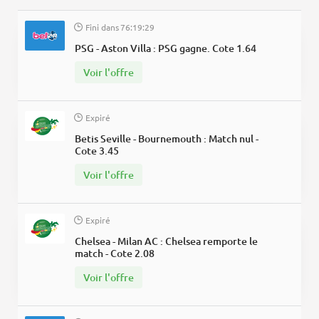
Fini dans
76
:
19
:
28
PSG - Aston Villa : PSG gagne. Cote 1.64
Voir l'offre
Expiré
Betis Seville - Bournemouth : Match nul -
Cote 3.45
Voir l'offre
Expiré
Chelsea - Milan AC : Chelsea remporte le
match - Cote 2.08
Voir l'offre