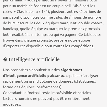
pour un match de foot en un coup d’oeil. Mis à part les
cotes » Classiques » ( 1×2), plusieurs autres sélections de
paris sont disponibles comme : plus de / moins de nombre
de buts inscrits, les deux équipes marquent, double chance,
handicap, quelle équipe va marquer le premier / prochain
but, résultat à la mi-temps ou qui va gagner. Ce tableau se
trouve dans chaque pronostic préparé notre équipe
d’experts est disponible pour toutes les compétitions.
🧠 Intelligence artificielle
algorithmes
Nos pronostics s’appuient sur des
d’intelligence artificielle puissants
, capables d’analyser
rapidement un grand volume de données (statistiques,
forme des équipes, performances).
Cependant, le football reste imprévisible et certains
facteurs humains ne peuvent pas être entièrement
modélisés.