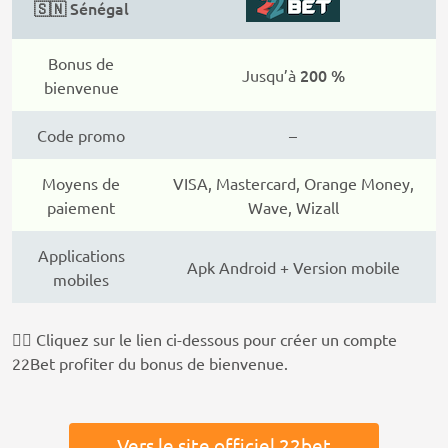
🇸🇳 Sénégal
Bonus de
200 %
Jusqu’à
bienvenue
Code promo
–
Moyens de
VISA, Mastercard, Orange Money,
paiement
Wave, Wizall
Applications
Apk Android + Version mobile
mobiles
👉🏽 Cliquez sur le lien ci-dessous pour créer un compte
22Bet profiter du bonus de bienvenue.
Vers le site officiel 22bet