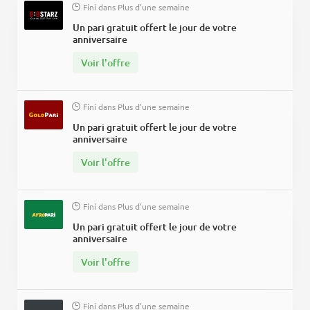
Fini dans
Plus d'une semaine
Un pari gratuit offert le jour de votre
anniversaire
Voir l'offre
Fini dans
Plus d'une semaine
Un pari gratuit offert le jour de votre
anniversaire
Voir l'offre
Fini dans
Plus d'une semaine
Un pari gratuit offert le jour de votre
anniversaire
Voir l'offre
Fini dans
Plus d'une semaine