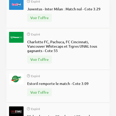
Expiré
Juventus - Inter Milan : Match nul - Cote 3.29
Voir l'offre
Expiré
Charlotte FC, Pachuca, FC Cincinnati,
Vancouver Whitecaps et Tigres UNAL tous
gagnants - Cote 55
Voir l'offre
Expiré
Estoril remporte le match - Cote 3.09
Voir l'offre
Expiré