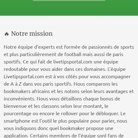
🔥 Notre mission
Notre équipe d’experts est formée de passionnés de sports
et plus particulièrement de football mais aussi de paris
sportifs. Ce qui fait de livetipsportal.com une équipe
redoutable pour vous aider dans ces domaines. L’équipe
Livetipsportal.com est à vos côtés pour vous accompagner
de A à Z dans vos paris sportifs. Nous comparons les
bookmakers africains et les notons selon leurs avantages et
inconvénients. Nous vous détaillons chaque bonus de
bienvenue et les classons selon leur montant, le
pourcentage ou encore le rollover pour le débloquer. Le
smartphone est l’outil le plus populaire pour parier, nous
vous indiquons donc quel bookmaker propose une
application. Certains membres de l’équipe sont fans de