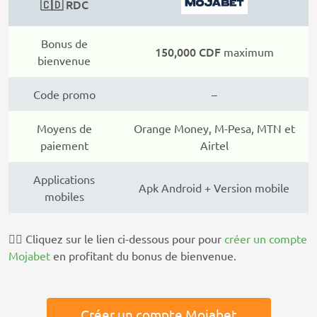
🇨🇩 RDC
Bonus de
150,000 CDF
maximum
bienvenue
Code promo
–
Moyens de
Orange Money, M-Pesa, MTN et
paiement
Airtel
Applications
Apk Android + Version mobile
mobiles
👉🏽 Cliquez sur le lien ci-dessous pour pour
créer un compte
Mojabet
en profitant du bonus de bienvenue.
Créer un compte Mojabet