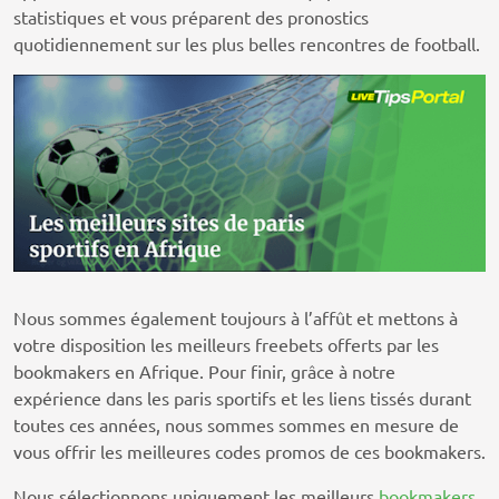
statistiques et vous préparent des pronostics
quotidiennement sur les plus belles rencontres de football.
Nous sommes également toujours à l’affût et mettons à
votre disposition les meilleurs freebets offerts par les
bookmakers en Afrique. Pour finir, grâce à notre
expérience dans les paris sportifs et les liens tissés durant
toutes ces années, nous sommes sommes en mesure de
vous offrir les meilleures codes promos de ces bookmakers.
Nous sélectionnons uniquement les meilleurs
bookmakers