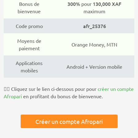
300%
130,000 XAF
Bonus de
pour
bienvenue
maximum
afr_25376
Code promo
Moyens de
Orange Money, MTN
paiement
Applications
Android + Version mobile
mobiles
👉🏽 Cliquez sur le lien ci-dessous pour pour
créer un compte
Afropari
en profitant du bonus de bienvenue.
Créer un compte Afropari