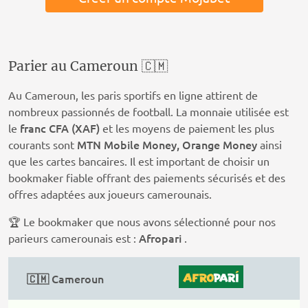
Parier au Cameroun 🇨🇲
Au Cameroun, les paris sportifs en ligne attirent de
nombreux passionnés de football. La monnaie utilisée est
franc CFA (XAF)
le
et les moyens de paiement les plus
MTN Mobile Money, Orange Money
courants sont
ainsi
que les cartes bancaires. Il est important de choisir un
bookmaker fiable offrant des paiements sécurisés et des
offres adaptées aux joueurs camerounais.
🏆 Le bookmaker que nous avons sélectionné pour nos
Afropari
parieurs camerounais est :
.
🇨🇲 Cameroun