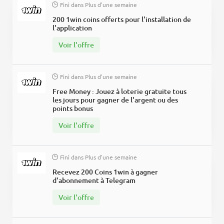
Fini dans
Plus d'une semaine
200 1win coins offerts pour l'installation de
l'application
Voir l'offre
Fini dans
Plus d'une semaine
Free Money : Jouez à loterie gratuite tous
les jours pour gagner de l'argent ou des
points bonus
Voir l'offre
Fini dans
Plus d'une semaine
Recevez 200 Coins 1win à gagner
d'abonnement à Telegram
Voir l'offre