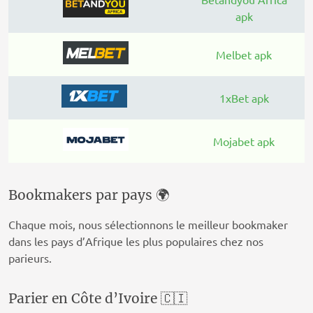
apk
Melbet apk
1xBet apk
Mojabet apk
Bookmakers par pays 🌍
Chaque mois, nous sélectionnons le meilleur bookmaker
dans les pays d’Afrique les plus populaires chez nos
parieurs.
Parier en Côte d’Ivoire 🇨🇮