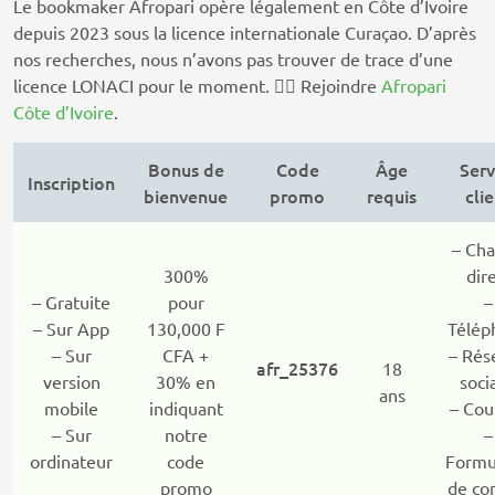
Le bookmaker Afropari opère légalement en Côte d’Ivoire
depuis 2023 sous la licence internationale Curaçao. D’après
nos recherches, nous n’avons pas trouver de trace d’une
licence LONACI pour le moment. 👉🏽 Rejoindre
Afropari
Côte d’Ivoire
.
Bonus de
Code
Âge
Serv
Inscription
bienvenue
promo
requis
cli
– Cha
300%
dir
– Gratuite
pour
–
– Sur App
130,000 F
Télép
– Sur
CFA +
– Rés
afr_25376
18
version
30% en
soci
ans
mobile
indiquant
– Cou
– Sur
notre
–
ordinateur
code
Formu
promo
de co