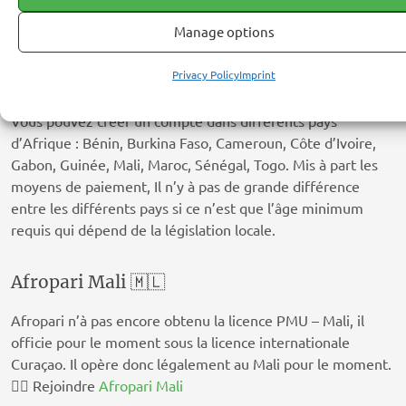
Manage options
Privacy Policy
Imprint
🌍 Créer un compte en Afrique
Vous pouvez créer un compte dans différents pays
d’Afrique : Bénin, Burkina Faso, Cameroun, Côte d’Ivoire,
Gabon, Guinée, Mali, Maroc, Sénégal, Togo. Mis à part les
moyens de paiement, Il n’y à pas de grande différence
entre les différents pays si ce n’est que l’âge minimum
requis qui dépend de la législation locale.
Afropari Mali 🇲🇱
Afropari n’à pas encore obtenu la licence PMU – Mali, il
officie pour le moment sous la licence internationale
Curaçao. Il opère donc légalement au Mali pour le moment.
👉🏽 Rejoindre
Afropari Mali