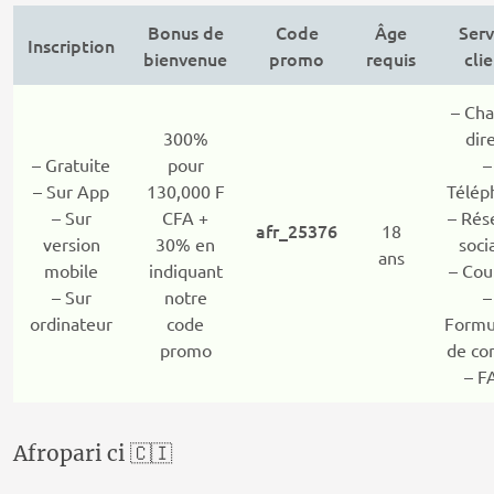
Bonus de
Code
Âge
Serv
Inscription
bienvenue
promo
requis
cli
– Cha
300%
dir
– Gratuite
pour
–
– Sur App
130,000 F
Télép
– Sur
CFA +
– Rés
afr_25376
18
version
30% en
soci
ans
mobile
indiquant
– Cou
– Sur
notre
–
ordinateur
code
Formu
promo
de co
– F
Afropari ci 🇨🇮