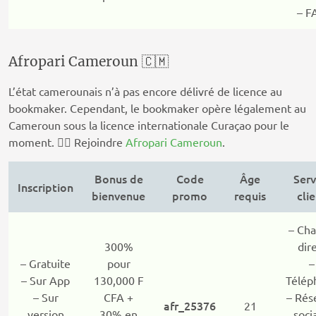
– F
Afropari Cameroun 🇨🇲
L’état camerounais n’à pas encore délivré de licence au
bookmaker. Cependant, le bookmaker opère légalement au
Cameroun sous la licence internationale Curaçao pour le
moment. 👉🏽 Rejoindre
Afropari Cameroun
.
Bonus de
Code
Âge
Serv
Inscription
bienvenue
promo
requis
cli
– Cha
300%
dir
– Gratuite
pour
–
– Sur App
130,000 F
Télép
– Sur
CFA +
– Rés
afr_25376
21
version
30% en
soci