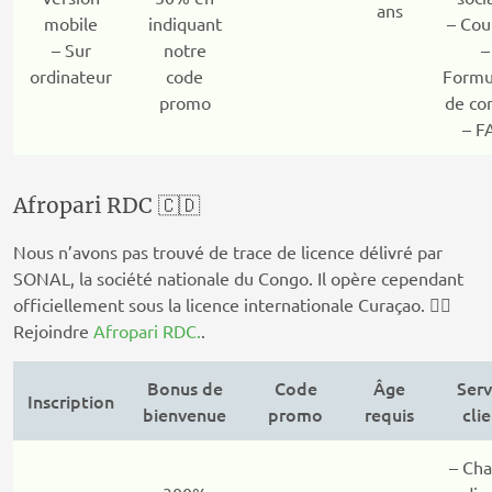
ans
mobile
indiquant
– Cou
– Sur
notre
–
ordinateur
code
Formu
promo
de co
– F
Afropari RDC 🇨🇩
Nous n’avons pas trouvé de trace de licence délivré par
SONAL, la société nationale du Congo. Il opère cependant
officiellement sous la licence internationale Curaçao. 👉🏽
Rejoindre
Afropari RDC.
.
Bonus de
Code
Âge
Serv
Inscription
bienvenue
promo
requis
cli
– Cha