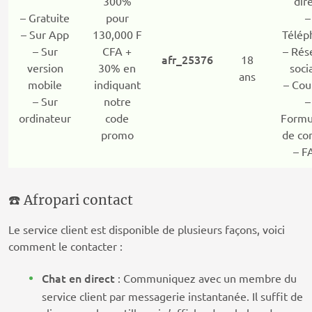
300%
dir
– Gratuite
pour
–
– Sur App
130,000 F
Télép
– Sur
CFA +
– Rés
afr_25376
18
version
30% en
soci
ans
mobile
indiquant
– Cou
– Sur
notre
–
ordinateur
code
Formu
promo
de co
– F
☎️ Afropari contact
Le service client est disponible de plusieurs façons, voici
comment le contacter :
Chat en direct
: Communiquez avec un membre du
service client par messagerie instantanée. Il suffit de