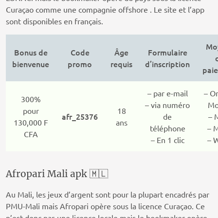
Curaçao comme une compagnie offshore . Le site et l’app
sont disponibles en français.
Mo
Bonus de
Code
Âge
Formulaire
bienvenue
promo
requis
d’inscription
pai
– par e-mail
– O
300%
– via numéro
Mo
pour
18
afr_25376
de
– 
130,000 F
ans
téléphone
– 
CFA
– En 1 clic
– 
Afropari Mali apk 🇲🇱
Au Mali, les jeux d’argent sont pour la plupart encadrés par
PMU-Mali mais Afropari opère sous la licence Curaçao. Ce
n’est donc pas une licence locale mais le bookmaker opère