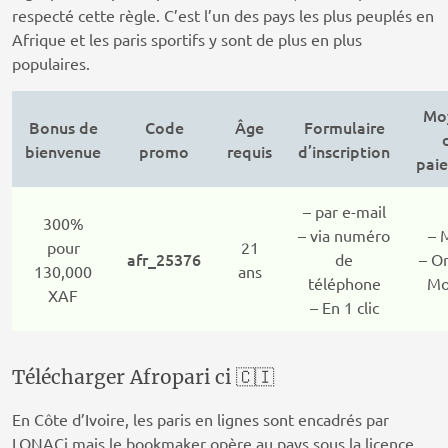
respecté cette règle. C’est l’un des pays les plus peuplés en
Afrique et les paris sportifs y sont de plus en plus
populaires.
Mo
Bonus de
Code
Âge
Formulaire
bienvenue
promo
requis
d’inscription
pai
– par e-mail
300%
– via numéro
– 
pour
21
afr_25376
de
– O
130,000
ans
téléphone
Mo
XAF
– En 1 clic
Télécharger Afropari ci 🇨🇮
En Côte d’Ivoire, les paris en lignes sont encadrés par
LONACi mais le bookmaker opère au pays sous la licence