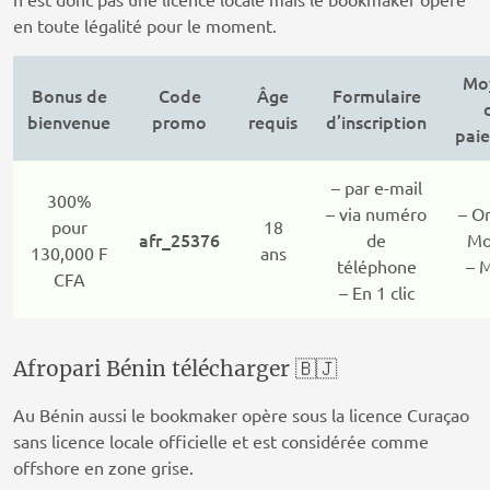
en toute légalité pour le moment.
Mo
Bonus de
Code
Âge
Formulaire
bienvenue
promo
requis
d’inscription
pai
– par e-mail
300%
– via numéro
– O
pour
18
afr_25376
de
Mo
130,000 F
ans
téléphone
– 
CFA
– En 1 clic
Afropari Bénin télécharger 🇧🇯
Au Bénin aussi le bookmaker opère sous la licence Curaçao
sans licence locale officielle et est considérée comme
offshore en zone grise.