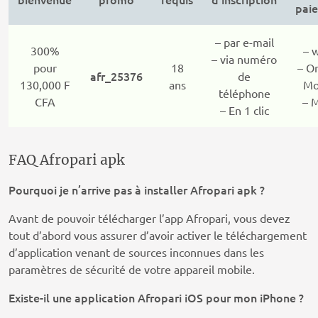
pai
– par e-mail
300%
– 
– via numéro
pour
18
– O
afr_25376
de
130,000 F
ans
Mo
téléphone
CFA
– 
– En 1 clic
FAQ Afropari apk
Pourquoi je n’arrive pas à installer Afropari apk ?
Avant de pouvoir télécharger l’app Afropari, vous devez
tout d’abord vous assurer d’avoir activer le téléchargement
d’application venant de sources inconnues dans les
paramètres de sécurité de votre appareil mobile.
Existe-il une application Afropari iOS pour mon iPhone ?