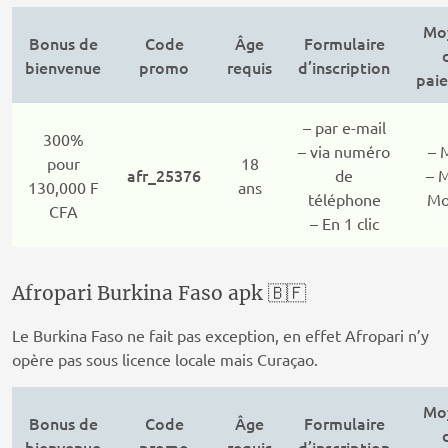
Mo
Bonus de
Code
Âge
Formulaire
bienvenue
promo
requis
d’inscription
pai
– par e-mail
300%
– via numéro
– 
pour
18
afr_25376
de
– 
130,000 F
ans
téléphone
Mo
CFA
– En 1 clic
Afropari Burkina Faso apk 🇧🇫
Le Burkina Faso ne fait pas exception, en effet Afropari n’y
opère pas sous licence locale mais Curaçao.
Mo
Bonus de
Code
Âge
Formulaire
bienvenue
promo
requis
d’inscription