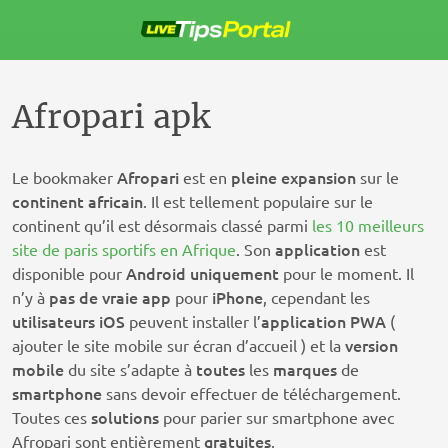
Passer
au
contenu
Afropari apk
Afropari
pleine
expansion
Le bookmaker
est en
sur le
continent
africain
. Il est tellement populaire sur le
continent qu’il est désormais classé parmi
les 10 meilleurs
application
site de paris sportifs en Afrique
. Son
est
Android
uniquement
disponible pour
pour le moment. Il
pas de vraie app
iPhone
n’y à
pour
, cependant les
utilisateurs iOS
application PWA
peuvent installer l’
(
version
ajouter le site mobile sur écran d’accueil ) et la
mobile
toutes
marques
du site s’adapte à
les
de
smartphone
sans devoir effectuer de téléchargement.
solutions
Toutes ces
pour parier sur smartphone avec
gratuites
Afropari sont entièrement
.