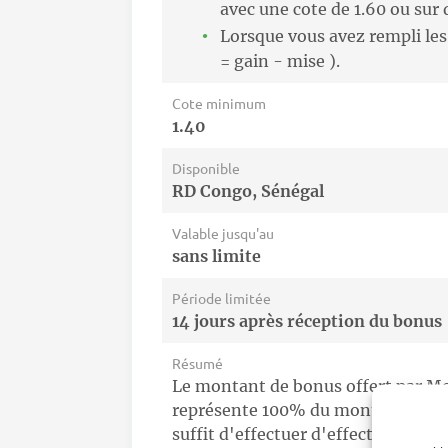
avec une cote de 1.60 ou sur
Lorsque vous avez rempli les 
= gain - mise ).
Cote minimum
1.40
Disponible
RD Congo
Sénégal
Valable jusqu'au
sans limite
Période limitée
14 jours après réception du bonus
Résumé
Le montant de bonus offert par Moj
représente 100% du montant de pre
suffit d'effectuer d'effectuer un 