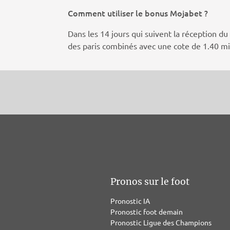
Comment utiliser le bonus Mojabet ?
Dans les 14 jours qui suivent la réception d
des paris combinés avec une cote de 1.40 mi
Pronos sur le foot
Pronostic IA
Pronostic foot demain
Pronostic Ligue des Champions