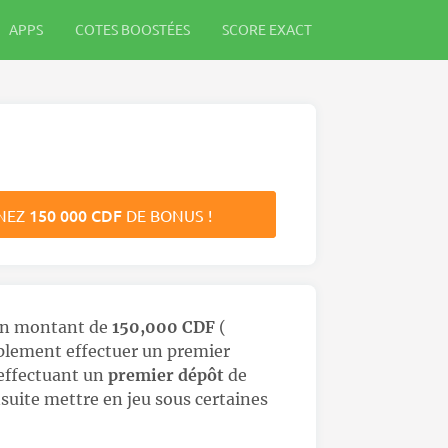
APPS
COTES BOOSTÉES
SCORE EXACT
150 000 CDF
NEZ
DE BONUS !
n montant de
150,000 CDF
(
plement effectuer un premier
 effectuant un
premier
dépôt
de
nsuite mettre en jeu sous certaines