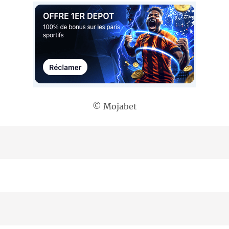
© Mojabet