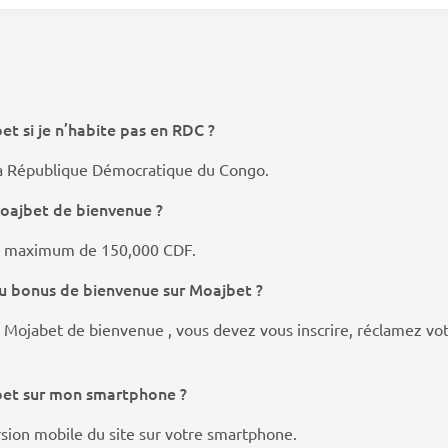
et si je n’habite pas en RDC ?
 la République Démocratique du Congo.
oajbet de bienvenue ?
nt maximum de 150,000 CDF.
 bonus de bienvenue sur Moajbet ?
ojabet de bienvenue , vous devez vous inscrire, réclamez vot
jbet sur mon smartphone ?
rsion mobile du site sur votre smartphone.