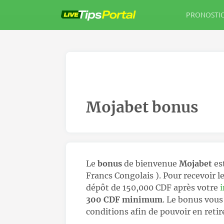
Passer
PRONOSTI
au
contenu
Mojabet bonus
Le
bonus
de bienvenue
Mojabet
es
Francs Congolais ). Pour recevoi
dépôt de 150,000 CDF après votre
i
300 CDF
minimum
. Le bonus vous
conditions afin de pouvoir en retire