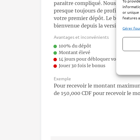
To provide
paraitre compliqué. Nous vous cons
informatio
presque toujours de profiter du bo
or unique 
votre premier dépôt. Le bookmake
features a
bienvenue depuis la version mobile 
Gérer fou
Avantages et inconvénients
100% du dépôt
Montant élevé
14 jours pour débloquer votre bonus
Jouer 30 fois le bonus
Exemple
Pour recevoir le montant maximum d
de 150,000 CDF pour recevoir le 