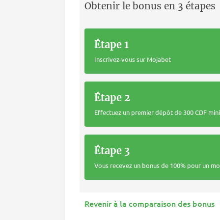
Obtenir le bonus en 3 étapes
Étape 1
Inscrivez-vous sur Mojabet
Étape 2
Effectuez un premier dépôt de 300 CDF mi
Étape 3
Vous recevez un bonus de 100% pour un m
Revenir à la comparaison des bonus