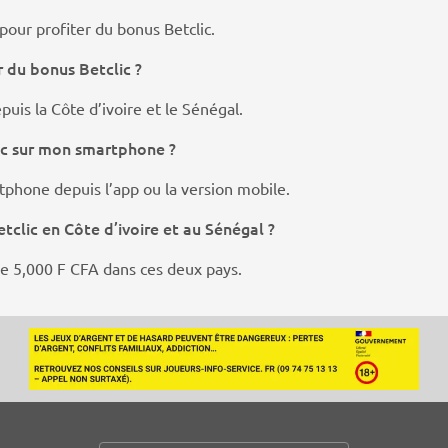
our profiter du bonus Betclic.
r du bonus Betclic ?
puis la Côte d’ivoire et le Sénégal.
lic sur mon smartphone ?
tphone depuis l’app ou la version mobile.
lic en Côte d’ivoire et au Sénégal ?
e 5,000 F CFA dans ces deux pays.