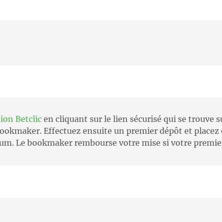
tion Betclic
en cliquant sur le lien sécurisé qui se trouve 
 bookmaker. Effectuez ensuite un premier dépôt et placez 
m. Le bookmaker rembourse votre mise si votre premier p