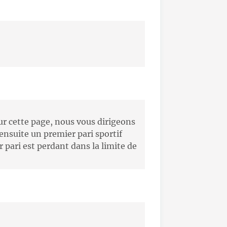
sur cette page, nous vous dirigeons
ensuite un premier pari sportif
ari est perdant dans la limite de