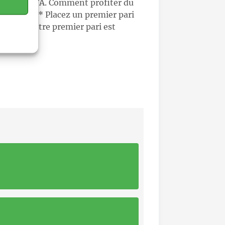
5,000 F CFA. Comment profiter du
00 F CFA * Placez un premier pari
FA si votre premier pari est