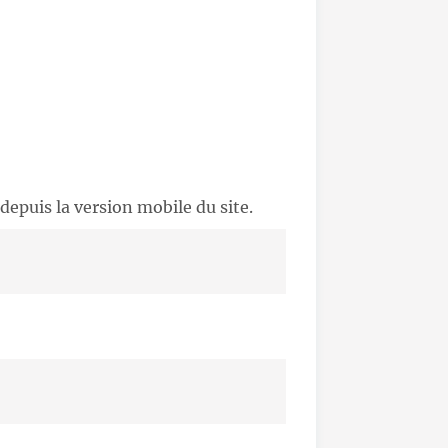
epuis la version mobile du site.