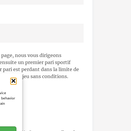
te page, nous vous dirigeons
ensuite un premier pari sportif
ari est perdant dans la limite de
bonus en jeu sans conditions.
vice
g behavior
tain