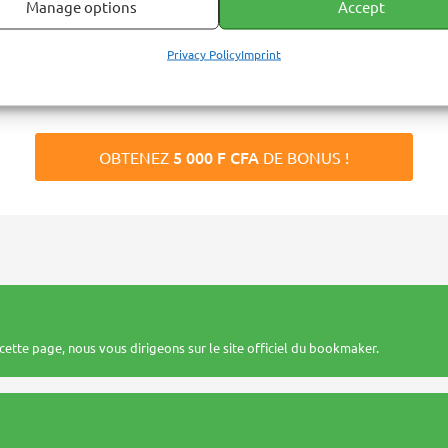
du bonus vous devez placer un premier pari sportif de 
Manage options
Accept
? * Inscrivez-vous * Effectuez un premier dépôt de 5,0
ourse votre mise pour un montant maximum de 5,000 F C
Privacy Policy
Imprint
5 000 F CFA
OBTENEZ
DE BONUS !
r cette page, nous vous dirigeons sur le site officiel du bookmaker.