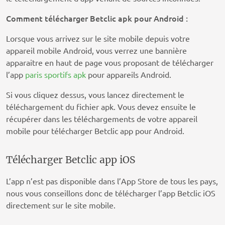
Comment télécharger Betclic apk pour Android :
Lorsque vous arrivez sur le site mobile depuis votre
appareil mobile Android, vous verrez une bannière
apparaitre en haut de page vous proposant de télécharger
l’app
paris sportifs apk
pour appareils Android.
Si vous cliquez dessus, vous lancez directement le
téléchargement du fichier apk. Vous devez ensuite le
récupérer dans les téléchargements de votre appareil
mobile pour télécharger Betclic app pour Android.
Télécharger Betclic app iOS
L’app n’est pas disponible dans l’App Store de tous les pays,
nous vous conseillons donc de télécharger l’app Betclic iOS
directement sur le site mobile.