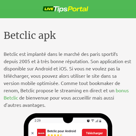
Passer
au
contenu
Betclic apk
Betclic est implanté dans le marché des paris sportifs
depuis 2005 et à très bonne réputation. Son application est
disponible sur Android et iOS. Si vous ne voulez pas la
télécharger, vous pouvez alors utiliser le site dans sa
version mobile optimisée. Comme tout bookmaker de
renom, Betclic propose le streaming en direct et un
bonus
Betclic
de bienvenue pour vous accueillir mais aussi
d’autres avantages.