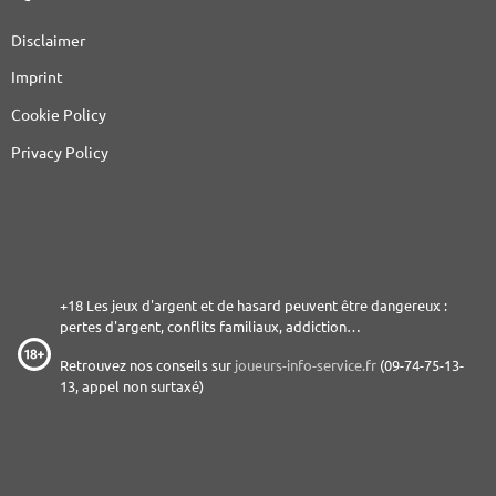
Disclaimer
Imprint
Cookie Policy
Privacy Policy
+18 Les jeux d'argent et de hasard peuvent être dangereux :
pertes d'argent, conflits familiaux, addiction…
Retrouvez nos conseils sur
joueurs-info-service.fr
(09-74-75-13-
13, appel non surtaxé)