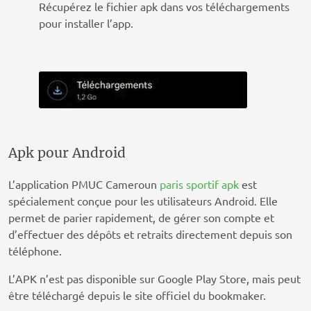
Récupérez le fichier apk dans vos téléchargements
pour installer l’app.
Apk pour Android
L’application PMUC Cameroun
paris sportif apk
est
spécialement conçue pour les utilisateurs Android. Elle
permet de parier rapidement, de gérer son compte et
d’effectuer des dépôts et retraits directement depuis son
téléphone.
L’APK n’est pas disponible sur Google Play Store, mais peut
être téléchargé depuis le site officiel du bookmaker.