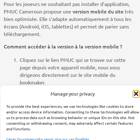
Pour les joueurs ne souhaitant pas installer d’application,
version mobile du site
PMUC Cameroun propose une
très
bien optimisée. Elle s’adapte automatiquement à tous les
écrans (Android, iOS, tablettes) et permet de parier sans
téléchargement.
Comment accéder à la version à la version mobile ?
Cliquez sur le lien PMUC qui se trouve sur cette
page depuis votre appareil mobile, nous vous
dirigeons directement sur le site mobile du
bookmaker.
Indiquez » PMUC » dans le navigateur internet de
Manage your privacy
votre smartphone et choisissez le site officiel du
bookmaker dans les résultats.
To provide the best experiences, we use technologies like cookies to store
and/or access device information. Consenting to these technologies will allow
us to process data such as browsing behavior or unique IDs on this site. Not
Nous vous conseillons de choisir l’option 1 pour être certain
consenting or withdrawing consent, may adversely affect certain features
d’arriver sur le site officiel car il y a de plus en plus de faux
and functions.
sites qui utilisent le nom des bookmakers dans leur url.
Gérer fournisseurs
En savoir plus sur ces finalités