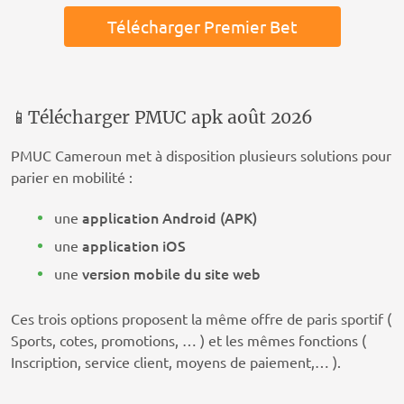
Télécharger Premier Bet
📱Télécharger PMUC apk août 2026
PMUC Cameroun met à disposition plusieurs solutions pour
parier en mobilité :
application Android (APK)
une
application iOS
une
version mobile du site web
une
Ces trois options proposent la même offre de paris sportif (
Sports, cotes, promotions, … ) et les mêmes fonctions (
Inscription, service client, moyens de paiement,… ).