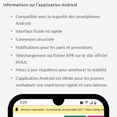
Informations sur l’application Android
Compatible avec la majorité des smartphones
Android
Interface fluide et rapide
Connexion sécurisée
Notifications pour les paris et promotions
Téléchargement via fichier APK sur le site officiel
PMUC
Mises à jour régulières pour améliorer la stabilité
L’application Android est idéale pour les joueurs
souhaitant une expérience rapide et sans latence.