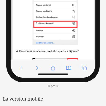
© pmuc
La version mobile