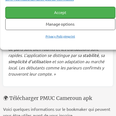
Accept
Avis de notre rédacteur
:
Manage options
» Après plusieurs tests sur Android, iOS et via le site
PMUC Cameroun offre une expérience
mobile,
Privacy Policy
Imprint
fiable et agréable
. L’interface est claire, les marchés
de paris sont bien fournis et les transactions sont
stabilité
rapides. L’application se distingue par sa
, sa
simplicité d’utilisation
et son adaptation au marché
local. Les débutants comme les parieurs confirmés y
trouveront leur compte. »
🌍 Télécharger PMUC Cameroun apk
Voici quelques informations sur le bookmaker qui peuvent
vous être utiles avant de vous inscrire.