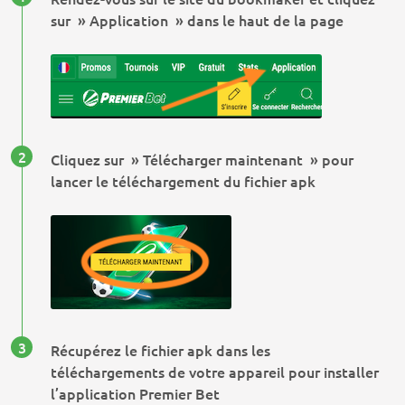
sur » Application » dans le haut de la page
Cliquez sur » Télécharger maintenant » pour
lancer le téléchargement du fichier apk
Récupérez le fichier apk dans les
téléchargements de votre appareil pour installer
l’application Premier Bet