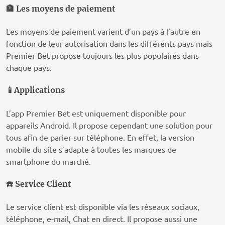
🏦
Les moyens de paiement
Les moyens de paiement varient d’un pays à l’autre en
fonction de leur autorisation dans les différents pays mais
Premier Bet propose toujours les plus populaires dans
chaque pays.
📱
Applications
L’app Premier Bet est uniquement disponible pour
appareils Android. Il propose cependant une solution pour
tous afin de parier sur téléphone. En effet, la version
mobile du site s’adapte à toutes les marques de
smartphone du marché.
☎️
Service Client
Le service client est disponible via les réseaux sociaux,
téléphone, e-mail, Chat en direct. Il propose aussi une