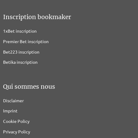
Inscription bookmaker
1xBet inscription
Premier Bet inscription
Bet223 inscription
Betika inscription
Qui sommes nous
Disclaimer
Imprint
Cookie Policy
Privacy Policy