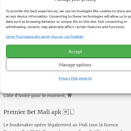
–
200%
– Paris
Un seul
– 
To provide the best experiences, we use technologies like cookies to store an
pour
combinés
21
access device information. Consenting to these technologies will allow us to p
formulaire
10,000F
de 2
ans
data such as browsing behavior or unique IDs on this site. Not consenting or
disponible
–
withdrawing consent, may adversely affect certain features and functions.
CFA
sélections
avec une
Gérer fournisseurs
En savoir plus sur ces finalités
Mas
cote de
– 
2.00
Accept
– 14 jours
Manage options
Premier Bet ci apk 🇨🇮
Privacy Policy
Imprint
🚨 IMPORTANT
: Le bookmaker n’est plus disponible en
🚨
Côte d’ivoire pour le moment.
Premier Bet Mali apk 🇲🇱
Le bookmaker opère légalement au Mali sous la licence