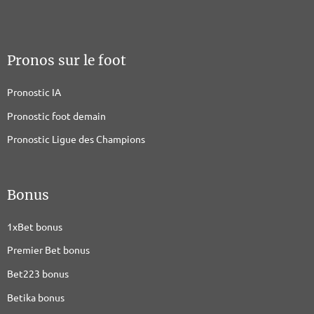
Pronos sur le foot
Pronostic IA
Pronostic foot demain
Pronostic Ligue des Champions
Bonus
1xBet bonus
Premier Bet bonus
Bet223 bonus
Betika bonus