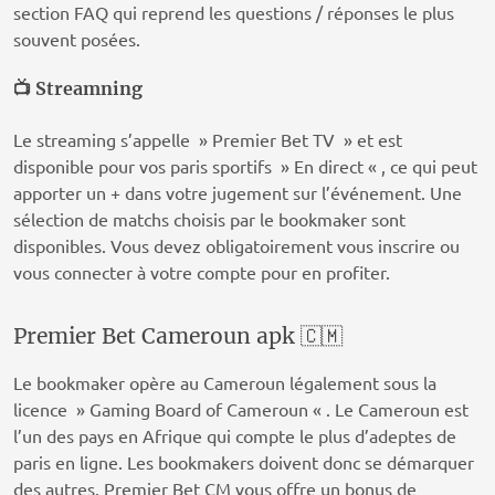
section FAQ qui reprend les questions / réponses le plus
souvent posées.
📺
Streamning
Le streaming s’appelle » Premier Bet TV » et est
disponible pour vos paris sportifs » En direct « , ce qui peut
apporter un + dans votre jugement sur l’événement. Une
sélection de matchs choisis par le bookmaker sont
disponibles. Vous devez obligatoirement vous inscrire ou
vous connecter à votre compte pour en profiter.
Premier Bet Cameroun apk 🇨🇲
Le bookmaker opère au Cameroun légalement sous la
licence » Gaming Board of Cameroun « . Le Cameroun est
l’un des pays en Afrique qui compte le plus d’adeptes de
paris en ligne. Les bookmakers doivent donc se démarquer
des autres. Premier Bet CM vous offre un bonus de