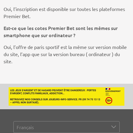
Oui, l’inscription est disponible sur toutes les plateformes
Premier Bet.
Est-ce que les cotes Premier Bet sont les mêmes sur
smartphone que sur ordinateur ?
Oui, l’offre de paris sportif est la même sur version mobile
du site, l’app que sur la version bureau ( ordinateur ) du
site.