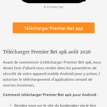
© Premier Bet
Télécharger Premier Bet app
Télécharger Premier Bet apk août 2026
Avant de commencer à télécharger Premier Bet apk, vous
devez tout d’abord vous rendre dans les paramètres de
sécurité de votre appareil mobile Android pour y activer /
autoriser le téléchargement d’applications venant de
sources inconnues.
Comment télécharger Premier Bet apk pour Android :
Rendez-vous sur le site du bookmaker via le lien