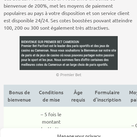
bienvenue de 200%, met les moyens de paiement
populaires au pays à votre disposition et son service client
est disponible 24/24. Ses cotes boostées pouvant atteindre
100, 200 ou 300 sont également très attractives.
© Premier Bet
Bonus de
Conditions
Âge
Formulaire
Mo
bienvenue
de mise
requis
d’inscription
pa
– 5 fois le
montant
– 
du dépôt +
M
Manage your privacy
bonus