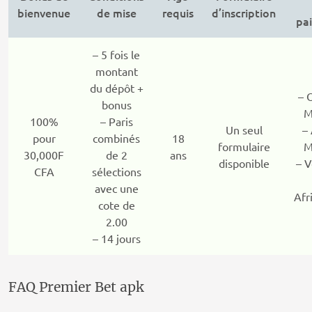
bienvenue
de mise
requis
d’inscription
pa
– 5 fois le
montant
du dépôt +
– 
bonus
M
100%
– Paris
Un seul
– 
pour
combinés
18
formulaire
M
30,000F
de 2
ans
disponible
– 
CFA
sélections
avec une
Afr
cote de
2.00
– 14 jours
FAQ Premier Bet apk