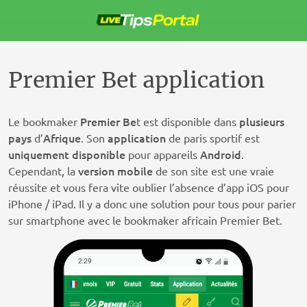
Passer
au
contenu
Premier Bet application
Premier Be
plusieurs
Le bookmaker
t est disponible dans
pays
Afrique
application
d’
. Son
de paris sportif est
uniquement
disponible
Android
pour appareils
.
version mobile
Cependant, la
de son site est une vraie
réussite et vous fera vite oublier l’absence d’app iOS pour
iPhone / iPad. Il y a donc une solution pour tous pour parier
sur smartphone avec le bookmaker africain Premier Bet.