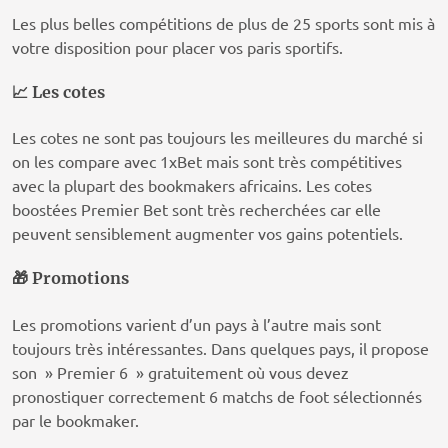
Les plus belles compétitions de plus de 25 sports sont mis à
votre disposition pour placer vos paris sportifs.
📈
Les cotes
Les cotes ne sont pas toujours les meilleures du marché si
on les compare avec 1xBet mais sont très compétitives
avec la plupart des bookmakers africains. Les cotes
boostées Premier Bet sont très recherchées car elle
peuvent sensiblement augmenter vos gains potentiels.
🎁 Promotions
Les promotions varient d’un pays à l’autre mais sont
toujours très intéressantes. Dans quelques pays, il propose
son » Premier 6 » gratuitement où vous devez
pronostiquer correctement 6 matchs de foot sélectionnés
par le bookmaker.