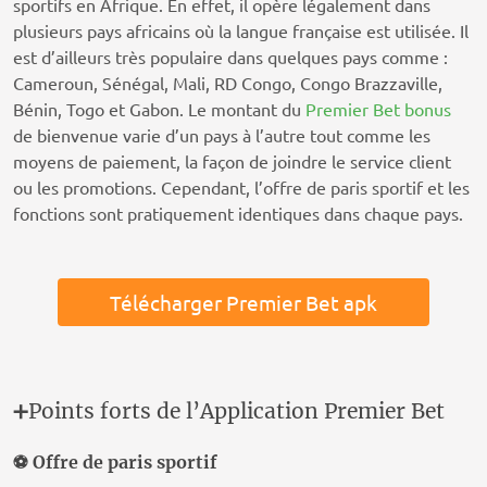
sportifs en Afrique. En effet, il opère légalement dans
plusieurs pays africains où la langue française est utilisée. Il
est d’ailleurs très populaire dans quelques pays comme :
Cameroun, Sénégal, Mali, RD Congo, Congo Brazzaville,
Bénin, Togo et Gabon. Le montant du
Premier Bet bonus
de bienvenue varie d’un pays à l’autre tout comme les
moyens de paiement, la façon de joindre le service client
ou les promotions. Cependant, l’offre de paris sportif et les
fonctions sont pratiquement identiques dans chaque pays.
Télécharger Premier Bet apk
➕Points forts de l’Application Premier Bet
⚽️
Offre de paris sportif