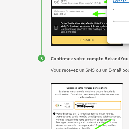
Gérer fou
Confirmez votre compte BetandYou
Vous recevez un SMS ou un E-mail pou