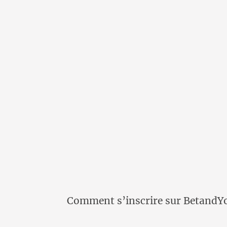
Comment s’inscrire sur BetandYo