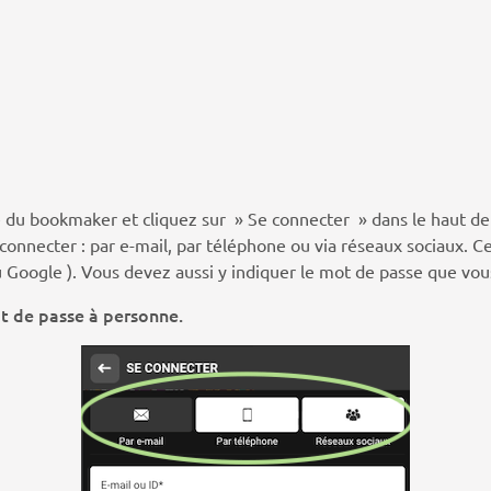
e du bookmaker et cliquez sur » Se connecter » dans le haut de
 connecter : par e-mail, par téléphone ou via réseaux sociaux. C
 Google ). Vous devez aussi y indiquer le mot de passe que vous 
t de passe à personne.