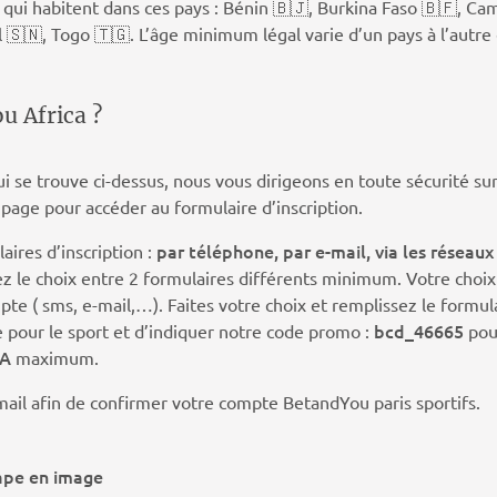
rs qui habitent dans ces pays : Bénin 🇧🇯, Burkina Faso 🇧🇫, C
l 🇸🇳, Togo 🇹🇬. L’âge minimum légal varie d’un pays à l’autre
u Africa ?
ui se trouve ci-dessus, nous vous dirigeons en toute sécurité sur
a page pour accéder au formulaire d’inscription.
par téléphone, par e-mail, via les réseaux
ires d’inscription :
ez le choix entre 2 formulaires différents minimum. Votre choix
pte ( sms, e-mail,…). Faites votre choix et remplissez le formula
bcd_46665
 pour le sport et d’indiquer notre code promo :
pou
FA
maximum.
il afin de confirmer votre compte BetandYou paris sportifs.
tape en image