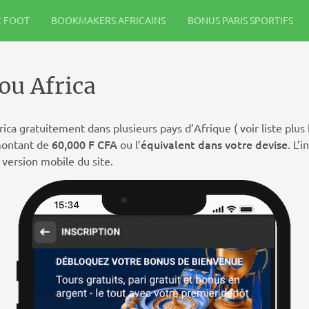
C FOOT
BOOKMAKERS AFRICAINS
BONUS PARIS SPORTIFS
ou Africa
 gratuitement dans plusieurs pays d’Afrique ( voir liste plus 
60,000 F CFA
équivalent dans votre devise
ontant de
ou l’
. L’
 version mobile du site.