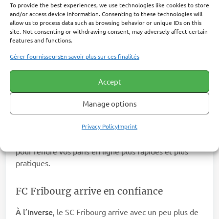
To provide the best experiences, we use technologies like cookies to store
and/or access device information. Consenting to these technologies will
allow us to process data such as browsing behavior or unique IDs on this
site. Not consenting or withdrawing consent, may adversely affect certain
Vous n’êtes pas encore inscrit chez ce bookmaker ?
features and functions.
Alors
, cliquez sur le lien ci-dessus pour accéder au
Gérer fournisseurs
En savoir plus sur ces finalités
formulaire d’
inscription 1xBet
, puis saisissez le code
1x_3148947
promo
. Cela vous permettra de
30 % supplémentaires
bénéficier de
sur le bonus de
Accept
Par ailleurs
bienvenue proposé par la plateforme.
,
Manage options
vous pouvez aussi découvrir comment parier
facilement depuis votre smartphone grâce à
Privacy Policy
Imprint
pour Android
iOS
l’application
1xBet apk
, à l’app
, ou
version mobile
encore via la
du site, toutes pensées
pour rendre vos paris en ligne plus rapides et plus
pratiques.
FC Fribourg arrive en confiance
À l’inverse
, le SC Fribourg arrive avec un peu plus de