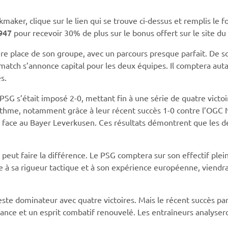
kmaker, clique sur le lien qui se trouve ci-dessus et remplis le 
947
pour recevoir 30% de plus sur le bonus offert sur le site d
e place de son groupe, avec un parcours presque parfait. De so
 match s’annonce capital pour les deux équipes. Il comptera aut
s.
 PSG s’était imposé 2-0, mettant fin à une série de quatre victo
thme, notamment grâce à leur récent succès 1-0 contre l’OGC Nic
-0 face au Bayer Leverkusen. Ces résultats démontrent que les
eut faire la différence. Le PSG comptera sur son effectif plein
èle à sa rigueur tactique et à son expérience européenne, viendra
.
reste dominateur avec quatre victoires. Mais le récent succès pa
ance et un esprit combatif renouvelé. Les entraîneurs analysero