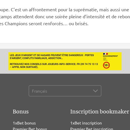
upe. C’est un affrontement pour la suprématie, mais aussi une c
amps attendent donc une soirée pleine d’intensité et de rebo
des Champions seront renforcés… ou brisés.
Bonus
Inscription bookmaker
1xBet bonus
1xBet inscription
Premier Bet bonus
Premier Bet inscription