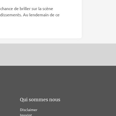
hance de briller sur la scène
ndissements. Au lendemain de ce
Qui sommes nous
Disclaimer
Imprint