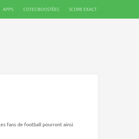
APPS
COTES BOOSTÉES
SCORE EXACT
es fans de football pourront ainsi