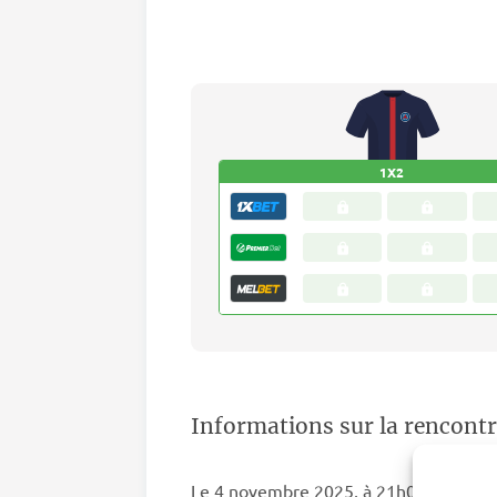
Informations sur la rencont
Le 4 novembre 2025, à 21h00, le Parc d