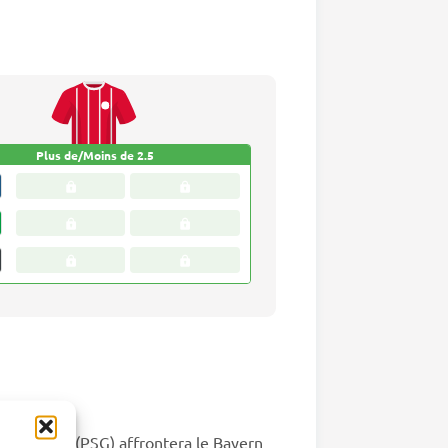
int-Germain (PSG) affrontera le Bayern