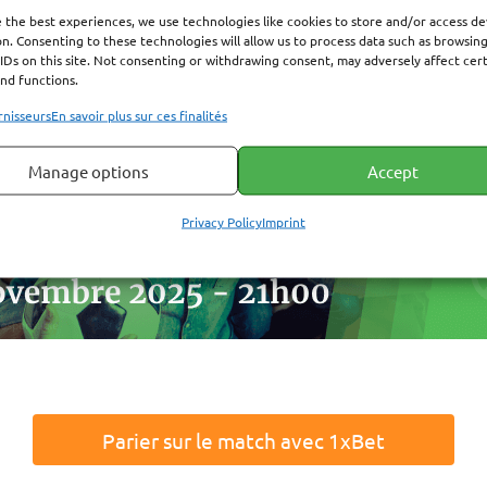
ropéen.
 the best experiences, we use technologies like cookies to store and/or access de
n. Consenting to these technologies will allow us to process data such as browsin
IDs on this site. Not consenting or withdrawing consent, may adversely affect cer
nd functions.
rnisseurs
En savoir plus sur ces finalités
Manage options
Accept
Privacy Policy
Imprint
Parier sur le match avec 1xBet