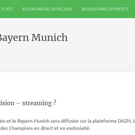
C FOOT
BOOKMAKERS AFRICAINS
BONUS PARIS SPORTIFS
Bayern Munich
évision – streaming ?
ain et le Bayern Munich sera diffusée sur la plateforme DAZN. L
 des Champions en direct et en exclusivité.