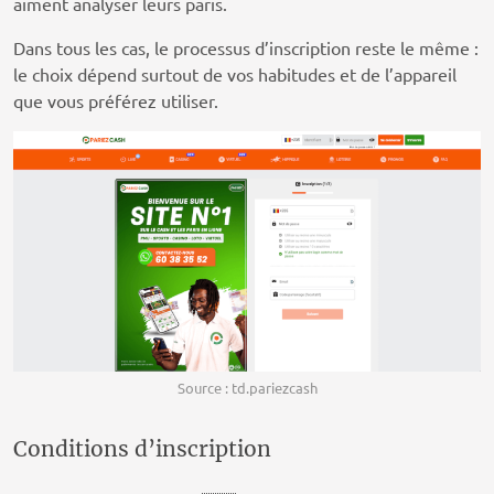
aiment analyser leurs paris.
Dans tous les cas, le processus d’inscription reste le même :
le choix dépend surtout de vos habitudes et de l’appareil
que vous préférez utiliser.
Source : td.pariezcash
Conditions d’inscription