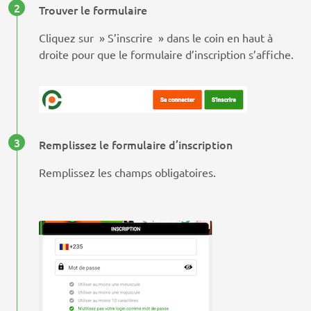
Trouver le formulaire
Cliquez sur » S’inscrire » dans le coin en haut à
droite pour que le formulaire d’inscription s’affiche.
Remplissez le formulaire d’inscription
Remplissez les champs obligatoires.