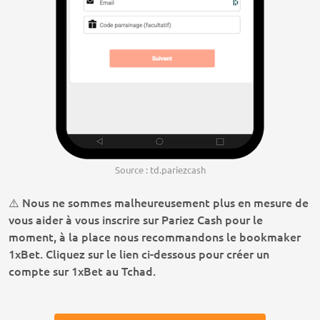
Source : td.pariezcash
Nous ne sommes malheureusement plus en mesure de
⚠️
vous aider à vous inscrire sur Pariez Cash pour le
moment, à la place nous recommandons le bookmaker
1xBet. Cliquez sur le lien ci-dessous pour créer un
compte sur 1xBet au Tchad.