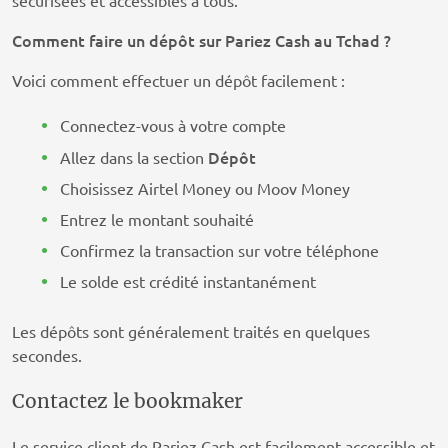
sécurisées et accessibles à tous.
Comment faire un dépôt sur Pariez Cash au Tchad ?
Voici comment effectuer un dépôt facilement :
Connectez-vous à votre compte
Dépôt
Allez dans la section
Choisissez Airtel Money ou Moov Money
Entrez le montant souhaité
Confirmez la transaction sur votre téléphone
Le solde est crédité instantanément
Les dépôts sont généralement traités en quelques
secondes.
Contactez le bookmaker
Le service client de Pariez Cash est facilement accessible et