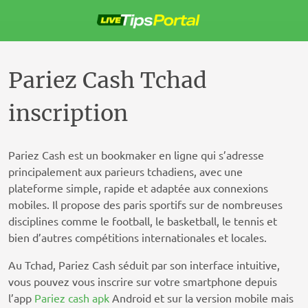
Passer
au
contenu
Pariez Cash Tchad
inscription
Pariez Cash est un bookmaker en ligne qui s’adresse
principalement aux parieurs tchadiens, avec une
plateforme simple, rapide et adaptée aux connexions
mobiles. Il propose des paris sportifs sur de nombreuses
disciplines comme le football, le basketball, le tennis et
bien d’autres compétitions internationales et locales.
Au Tchad, Pariez Cash séduit par son interface intuitive,
vous pouvez vous inscrire sur votre smartphone depuis
l’app
Pariez cash apk
Android et sur la version mobile mais