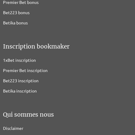
Premier Bet bonus
Bet223 bonus
Betika bonus
Inscription bookmaker
1xBet inscription
Premier Bet inscription
Bet223 inscription
Betika inscription
Qui sommes nous
Disclaimer