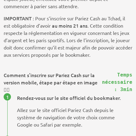
commencer à parier sans attendre.
IMPORTANT
: Pour s’inscrire sur Pariez Cash au Tchad, il
au moins 21 ans
est obligatoire d’avoir
. Cette condition
respecte la réglementation en vigueur concernant les jeux
d’argent et les paris sportifs. Lors de l’inscription, le joueur
doit donc confirmer qu’il est majeur afin de pouvoir accéder
aux services proposés par le bookmaker.
Comment s’inscrire sur Pariez Cash sur la
Temps
version mobile, étape par étape en image
nécessaire
👇🏽
: 3min
Rendez-vous sur le site officiel du bookmaker.
Allez sur le site officiel Pariez Cash depuis le
système de navigation de votre choix comme
Google ou Safari par exemple.