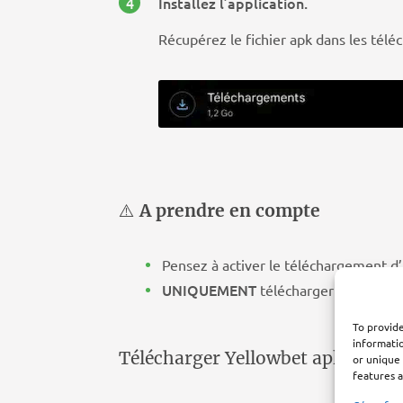
Installez l’application.
Récupérez le fichier apk dans les télé
⚠️
A prendre en compte
Pensez à activer le téléchargement d
UNIQUEMENT
télécharger le fichier 
To provide
informatio
Télécharger Yellowbet apk iPhone
or unique 
features a