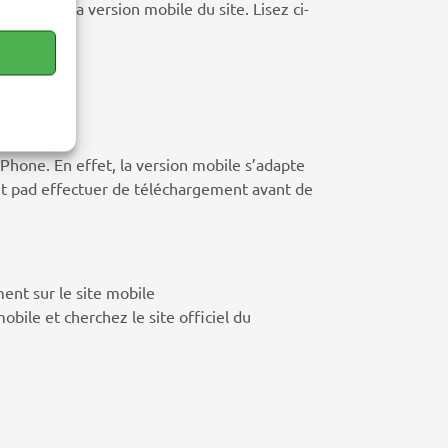
r depuis la version mobile du site. Lisez ci-
iPhone. En effet, la version mobile s’adapte
aut pad effectuer de téléchargement avant de
ment sur le site mobile
bile et cherchez le site officiel du