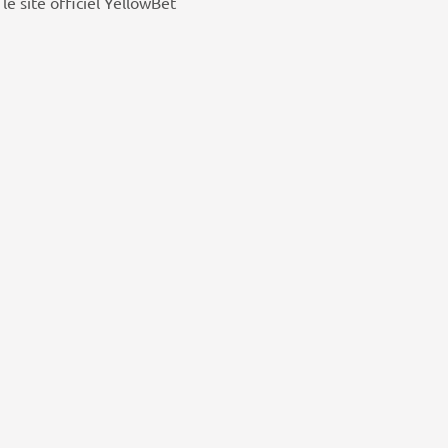
le site officiel YellowBet