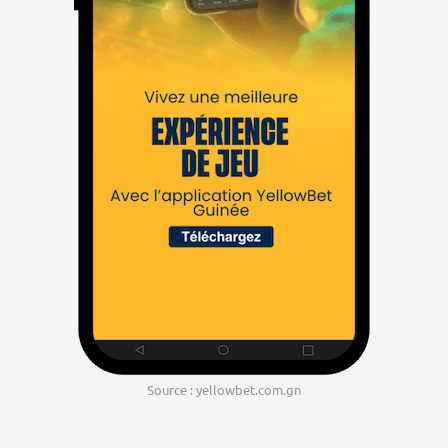
Source : yellowbet.com.gn