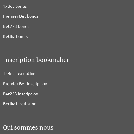
1xBet bonus
Premier Bet bonus
Bet223 bonus
Betika bonus
Inscription bookmaker
1xBet inscription
Premier Bet inscription
Bet223 inscription
Betika inscription
Qui sommes nous