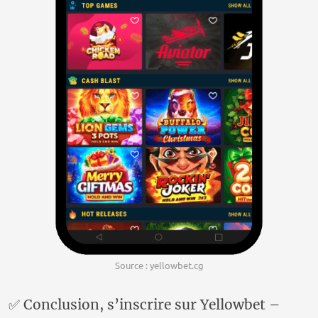
Source : yellowbet.cg
✅ Conclusion, s’inscrire sur Yellowbet –