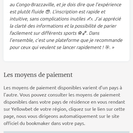
au Congo-Brazzaville, et je dois dire que l’expérience
est plutôt fluide 😎. L’inscription est rapide et
intuitive, sans complications inutiles ✍️. J’ai apprécié
la clarté des informations et la possibilité de parier
facilement sur différents sports ⚽🏀. Dans
l’ensemble, c’est une plateforme que je recommande
pour ceux qui veulent se lancer rapidement ! 🎯. »
Les moyens de paiement
Les moyens de paiement disponibles varient d’un pays à
l’autre. Vous pouvez consulter les moyens de paiement
disponibles dans votre pays de résidence en vous rendant
sur Yellowbet de votre région, cliquez sur le lien sur cette
page, nous vous dirigeons automatiquement sur le site
officiel du bookmaker dans votre pays.