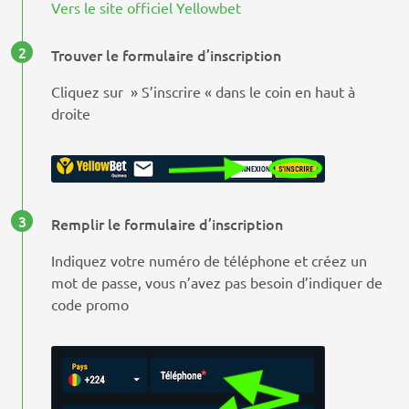
Vers le site officiel Yellowbet
Trouver le formulaire d’inscription
Cliquez sur » S’inscrire « dans le coin en haut à
droite
Remplir le formulaire d’inscription
Indiquez votre numéro de téléphone et créez un
mot de passe, vous n’avez pas besoin d’indiquer de
code promo