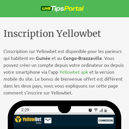
Passer
au
contenu
Inscription Yellowbet
L’inscription sur Yellowbet est disponible pour les parieurs
Guinée
Congo-Brazzaville
qui habitent en
et au
. Vous
pouvez créer un compte depuis votre ordinateur ou depuis
votre smartphone via l’app
Yellowbet apk
et la version
mobile du site. Le bonus de bienvenue offert est différent
dans les deux pays, nous vous expliquons sur cette page
comment s’inscrire sur Yellowbet.