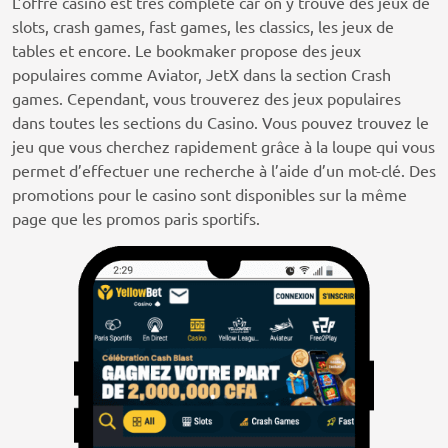
L’offre casino est très complète car on y trouve des jeux de
slots, crash games, fast games, les classics, les jeux de
tables et encore. Le bookmaker propose des jeux
populaires comme Aviator, JetX dans la section Crash
games. Cependant, vous trouverez des jeux populaires
dans toutes les sections du Casino. Vous pouvez trouvez le
jeu que vous cherchez rapidement grâce à la loupe qui vous
permet d’effectuer une recherche à l’aide d’un mot-clé. Des
promotions pour le casino sont disponibles sur la même
page que les promos paris sportifs.