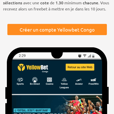
sélections
cote
1.30
chacune
avec une
de
minimum
. Vous
recevez alors un freebet à mettre en je dans les 10 jours.
Créer un compte Yellowbet Congo