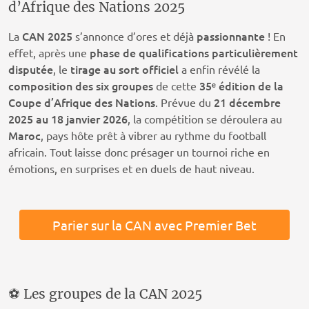
d’Afrique des Nations 2025
CAN 2025
passionnante
La
s’annonce d’ores et déjà
! En
phase de qualifications particulièrement
effet, après une
disputée
tirage au sort officiel
, le
a enfin révélé la
composition des six groupes
35ᵉ édition de la
de cette
Coupe d’Afrique des Nations
21 décembre
. Prévue du
2025 au 18 janvier 2026
, la compétition se déroulera au
Maroc
, pays hôte prêt à vibrer au rythme du football
africain. Tout laisse donc présager un tournoi riche en
émotions, en surprises et en duels de haut niveau.
Parier sur la CAN avec Premier Bet
⚽ Les groupes de la CAN 2025