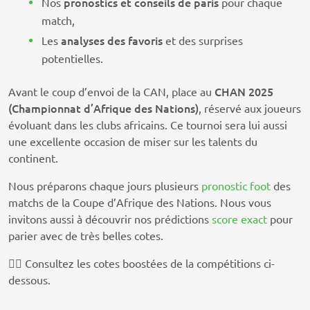
pronostics et conseils de paris
Nos
pour chaque
match,
analyses des favoris
Les
et des surprises
potentielles.
CHAN 2025
Avant le coup d’envoi de la CAN, place au
(Championnat d’Afrique des Nations)
, réservé aux joueurs
évoluant dans les clubs africains. Ce tournoi sera lui aussi
une excellente occasion de miser sur les talents du
continent.
Nous préparons chaque jours plusieurs
pronostic foot
des
matchs de la Coupe d’Afrique des Nations. Nous vous
invitons aussi à découvrir nos prédictions
score exact
pour
parier avec de très belles cotes.
👉🏽 Consultez les cotes boostées de la compétitions ci-
dessous.