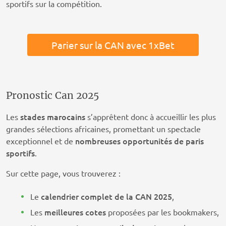
sportifs sur la compétition.
Parier sur la CAN avec 1xBet
Pronostic Can 2025
stades marocains
Les
s’apprêtent donc à accueillir les plus
grandes sélections africaines, promettant un spectacle
nombreuses opportunités de paris
exceptionnel et de
sportifs
.
Sur cette page, vous trouverez :
calendrier complet de la CAN 2025
Le
,
meilleures cotes
Les
proposées par les bookmakers,