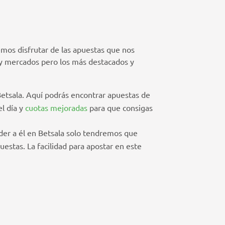
mos disfrutar de las apuestas que nos
 y mercados pero los más destacados y
Betsala. Aquí podrás encontrar apuestas de
l día y
cuotas mejoradas
para que consigas
der a él en Betsala solo tendremos que
estas. La facilidad para apostar en este