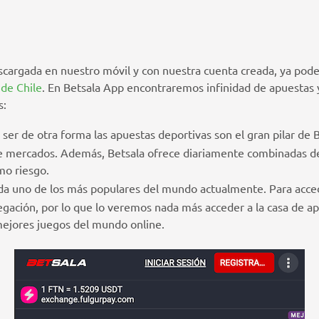
scargada en nuestro móvil y con nuestra cuenta creada, ya pode
 de Chile
. En Betsala App encontraremos infinidad de apuestas
s:
ser de otra forma las apuestas deportivas son el gran pilar de 
de mercados. Además, Betsala ofrece diariamente combinadas de
mo riesgo.
duda uno de los más populares del mundo actualmente. Para acce
egación, por lo que lo veremos nada más acceder a la casa de apu
mejores juegos del mundo online.