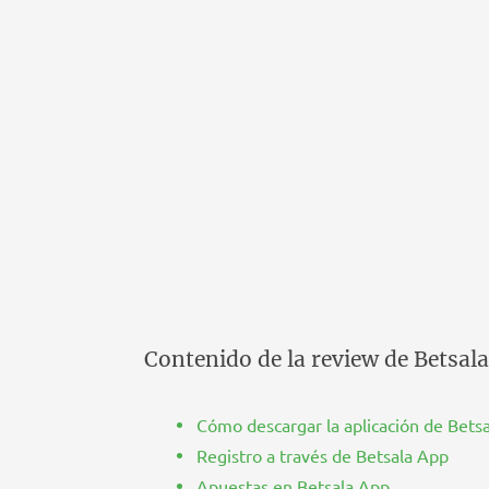
Contenido de la review de Betsal
Cómo descargar la aplicación de Betsa
Registro a través de Betsala App
Apuestas en Betsala App