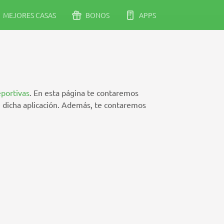
MEJORES CASAS
BONOS
APPS
portivas
. En esta página te contaremos
de dicha aplicación. Además, te contaremos