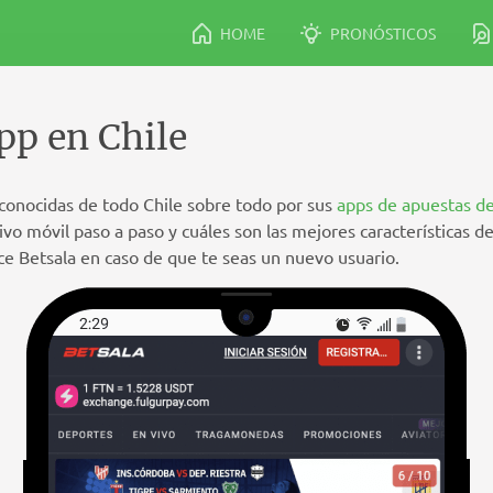
HOME
PRONÓSTICOS
pp en Chile
 conocidas de todo Chile sobre todo por sus
apps de apuestas de
ivo móvil paso a paso y cuáles son las mejores características 
ce Betsala en caso de que te seas un nuevo usuario.