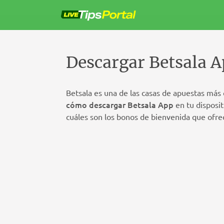
Saltar
al
contenido
Descargar Betsala A
Betsala es una de las casas de apuestas más
cómo descargar Betsala App
en tu disposit
cuáles son los bonos de bienvenida que ofre