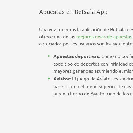
Apuestas en Betsala App
Una vez tenemos la aplicación de Betsala de
ofrece una de las
mejores casas de apuestas
apreciados por los usuarios son los siguiente
Apuestas deportivas
: Como no podía 
todo tipo de deportes con infinidad 
mayores ganancias asumiendo el mis
Aviator
: El juego de Aviator es sin 
hacer clic en el menú superior de nav
juego a hecho de Aviator uno de los 