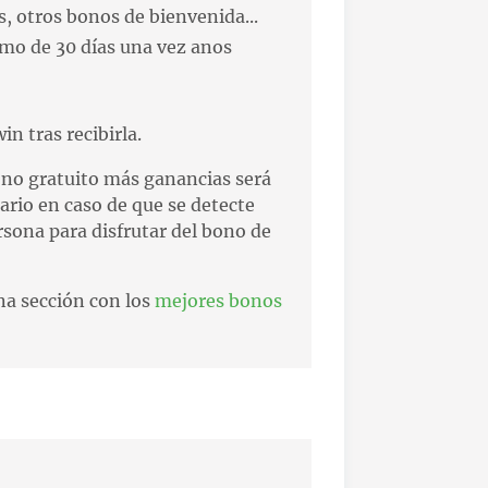
, otros bonos de bienvenida...
mo de 30 días una vez anos
n tras recibirla.
bono gratuito más ganancias será
ario en caso de que se detecte
rsona para disfrutar del bono de
na sección con los
mejores bonos