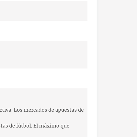
rtiva. Los mercados de apuestas de
stas de fútbol. El máximo que