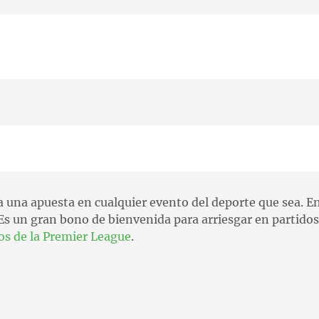
a una apuesta en cualquier evento del deporte que sea. E
 Es un gran bono de bienvenida para arriesgar en partidos
os de la Premier League
.