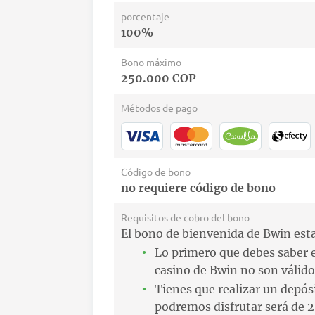
porcentaje
100%
Bono máximo
250.000 COP
Métodos de pago
Código de bono
no requiere código de bono
Requisitos de cobro del bono
El bono de bienvenida de Bwin esta
Lo primero que debes saber e
casino de Bwin no son válid
Tienes que realizar un depós
podremos disfrutar será de