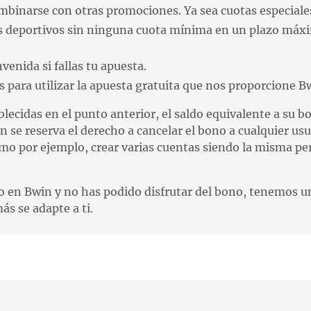
binarse con otras promociones. Ya sea cuotas especiales
s deportivos sin ninguna cuota mínima en un plazo máxi
venida si fallas tu apuesta.
para utilizar la apuesta gratuita que nos proporcione Bwi
blecidas en el punto anterior, el saldo equivalente a su 
 se reserva el derecho a cancelar el bono a cualquier usu
omo por ejemplo, crear varias cuentas siendo la misma pe
do en Bwin y no has podido disfrutar del bono, tenemos u
ás se adapte a ti.