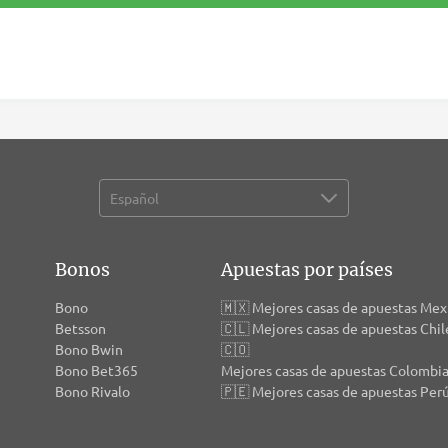
Bonos
Apuestas por países
Bono
🇲🇽
Mejores casas de apuestas Mex
Betsson
🇨🇱
Mejores casas de apuestas Chil
Bono Bwin
🇨🇴
Bono Bet365
Mejores casas de apuestas Colombi
Bono Rivalo
🇵🇪
Mejores casas de apuestas Per