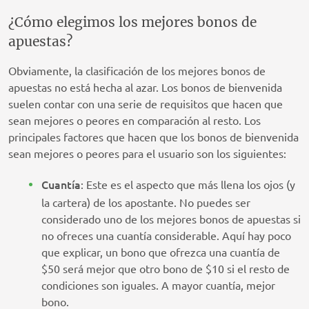
¿Cómo elegimos los mejores bonos de
apuestas?
Obviamente, la clasificación de los mejores bonos de
apuestas no está hecha al azar. Los bonos de bienvenida
suelen contar con una serie de requisitos que hacen que
sean mejores o peores en comparación al resto. Los
principales factores que hacen que los bonos de bienvenida
sean mejores o peores para el usuario son los siguientes:
Cuantía
: Este es el aspecto que más llena los ojos (y
la cartera) de los apostante. No puedes ser
considerado uno de los mejores bonos de apuestas si
no ofreces una cuantía considerable. Aquí hay poco
que explicar, un bono que ofrezca una cuantía de
$50 será mejor que otro bono de $10 si el resto de
condiciones son iguales. A mayor cuantía, mejor
bono.