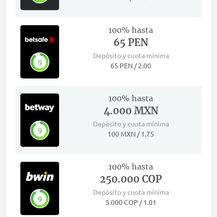
100% hasta
65 PEN
Depósito y cuota mínima
9
65 PEN / 2.00
100% hasta
4.000 MXN
Depósito y cuota mínima
9
100 MXN / 1.75
100% hasta
250.000 COP
Depósito y cuota mínima
9
5.000 COP / 1.01