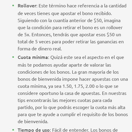
Rollover
: Este término hace referencia a la cantidad
de veces tienes que apostar el bono recibido.
Siguiendo con la cuantía anterior de $50, imagina
que la condición para retirar el bono es un rollover
de 5x. Entonces, tendrás que apostar esos $50 un
total de 5 veces para poder retirar las ganancias en
forma de dinero real.
Cuota mínima
: Quizá este sea el aspecto en el que
más te podamos ayudar aparte de valorar las
condiciones de los bonos. La gran mayoría de los
bonos de bienvenida impone hacer apuestas con una
cuota mínima, ya sea 1.50, 1.75, 2.00 o lo que se
considere oportuno la casa de apuestas. En nuestras
tips encontrarás las mejores cuotas para cada
partido, por lo que podrás escoger la cuota más alta
para que te ayude a cumplir el requisito de los bonos
de bienvenida.
Tiempo de uso
: Fácil de entender. Los bonos de