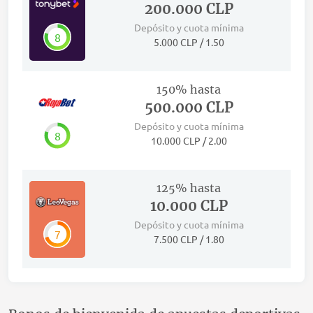
200.000 CLP
Depósito y cuota mínima
8
5.000 CLP / 1.50
150% hasta
500.000 CLP
Depósito y cuota mínima
8
10.000 CLP / 2.00
125% hasta
10.000 CLP
Depósito y cuota mínima
7
7.500 CLP / 1.80