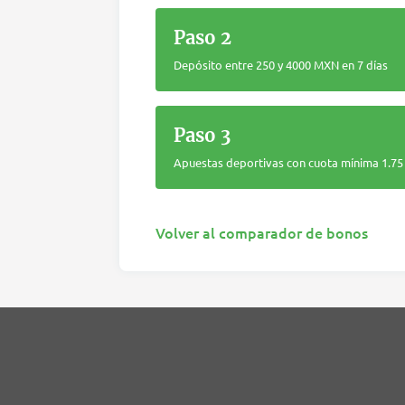
Paso 2
Depósito entre 250 y 4000 MXN en 7 días
Paso 3
Apuestas deportivas con cuota mínima 1.75 
Volver al comparador de bonos