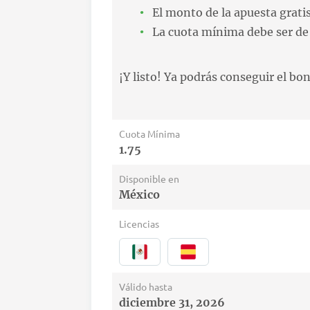
El monto de la apuesta grati
La cuota mínima debe ser de 
¡Y listo! Ya podrás conseguir el b
Cuota Mínima
1.75
Disponible en
México
Licencias
Válido hasta
diciembre 31, 2026