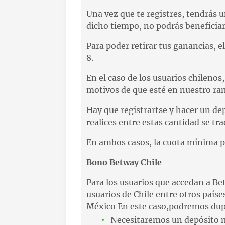
Una vez que te registres, tendrás u
dicho tiempo, no podrás beneficiart
Para poder retirar tus ganancias, e
8.
En el caso de los usuarios chilenos
motivos de que esté en nuestro ra
Hay que registrartse y hacer un d
realices entre estas cantidad se tr
En ambos casos, la cuota mínima pa
Bono Betway Chile
Para los usuarios que accedan a Be
usuarios de Chile entre otros paíse
México En este caso,podremos dupl
Necesitaremos un depósito 