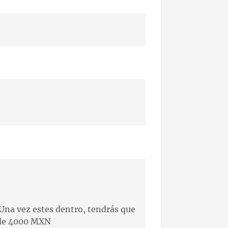
Una vez estes dentro, tendrás que
 de 4000 MXN