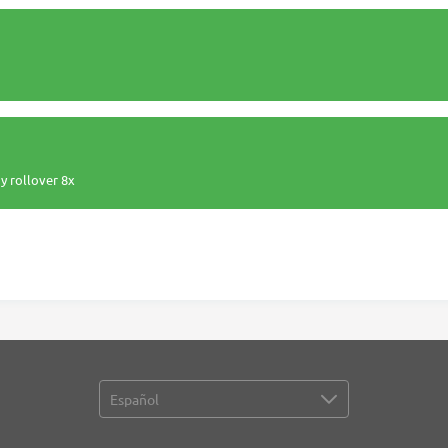
y rollover 8x