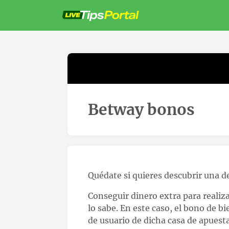
Saltar
al
contenido
Betway bonos
Quédate si quieres descubrir una d
Conseguir dinero extra para realiza
lo sabe. En este caso, el bono de b
de usuario de dicha casa de apuest