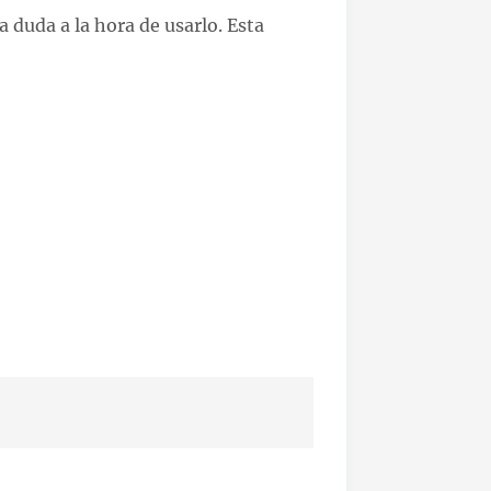
duda a la hora de usarlo. Esta