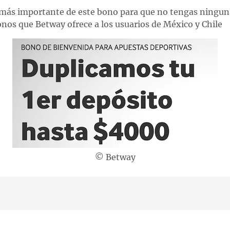
más importante de este bono para que no tengas ninguna 
onos que Betway ofrece a los usuarios de México y Chile
© Betway