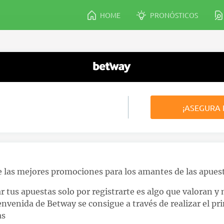
HOME
PRONÓSTICOS
¡ASEGURA
e las mejores promociones para los amantes de las apues
r tus apuestas solo por registrarte es algo que valoran y
ienvenida de Betway se consigue a través de realizar el p
as