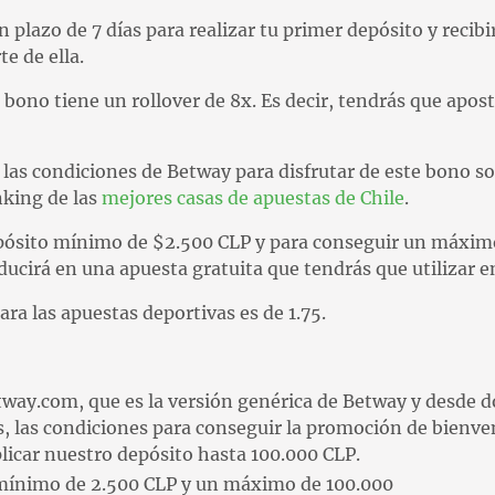
n plazo de 7 días para realizar tu primer depósito y reci
e de ella.
l bono tiene un rollover de 8x. Es decir, tendrás que apos
, las condiciones de Betway para disfrutar de este bono s
nking de las
mejores casas de apuestas de Chile
.
epósito mínimo de $2.500 CLP y para conseguir un máximo
aducirá en una apuesta gratuita que tendrás que utilizar e
ra las apuestas deportivas es de 1.75.
tway.com, que es la versión genérica de Betway y desde 
s, las condiciones para conseguir la promoción de bienven
icar nuestro depósito hasta 100.000 CLP.
mínimo de 2.500 CLP y un máximo de 100.000