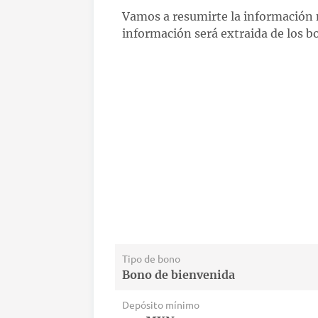
Vamos a resumirte la información 
información será extraida de los b
Tipo de bono
Bono de bienvenida
Depósito mínimo