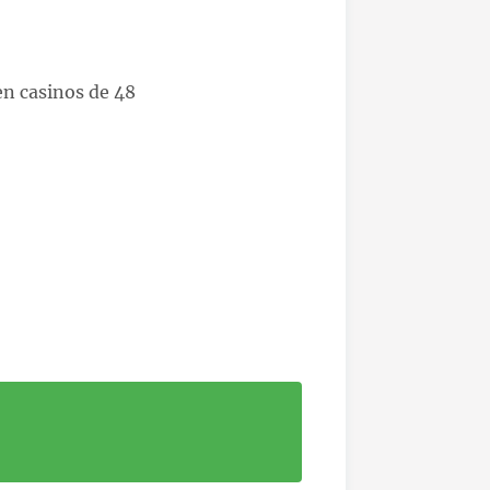
en casinos de 48