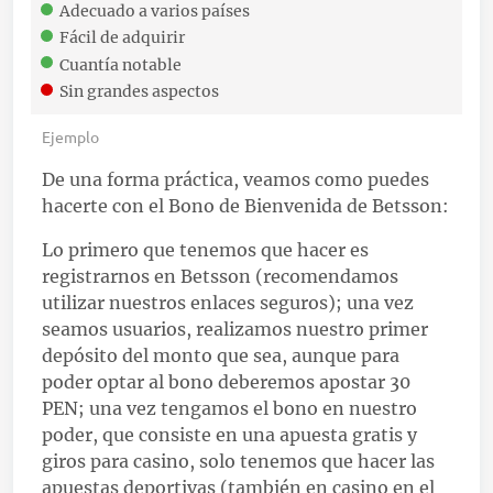
Adecuado a varios países
Fácil de adquirir
Cuantía notable
Sin grandes aspectos
Ejemplo
De una forma práctica, veamos como puedes
hacerte con el Bono de Bienvenida de Betsson:
Lo primero que tenemos que hacer es
registrarnos en Betsson (recomendamos
utilizar nuestros enlaces seguros); una vez
seamos usuarios, realizamos nuestro primer
depósito del monto que sea, aunque para
poder optar al bono deberemos apostar 30
PEN; una vez tengamos el bono en nuestro
poder, que consiste en una apuesta gratis y
giros para casino, solo tenemos que hacer las
apuestas deportivas (también en casino en el