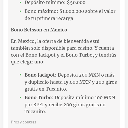
Depósito mínimo: $50.000
Bono máximo: $1.000.000 sobre el valor
de tu primera recarga
Bono Betsson en Mexico
En Mexico, la oferta de bienvenida está
también solo disponible para casino. Y cuenta
con el Bono Jackpot y el Bono Turbo, y tendrás
que elegir uno:
Bono Jackpot
: Deposita 200 MXN o más
y duplícalo hasta 15.000 MXN y 200 giros
gratis en Tucanito.
Bono Turbo
: Deposita mínimo 100 MXN
por SPEI y recibe 200 giros gratis en
Tucanito.
Pros y contras