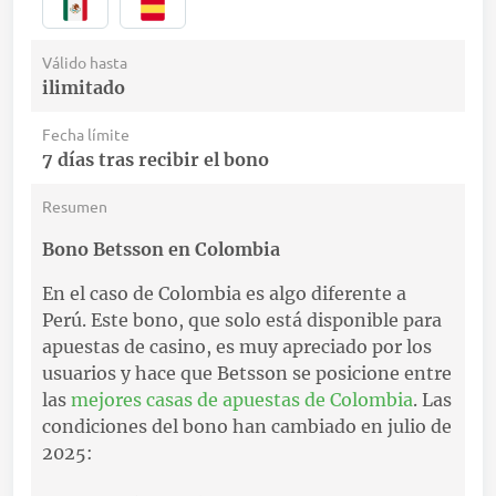
Válido hasta
ilimitado
Fecha límite
7 días tras recibir el bono
Resumen
Bono Betsson en Colombia
En el caso de Colombia es algo diferente a
Perú. Este bono, que solo está disponible para
apuestas de casino, es muy apreciado por los
usuarios y hace que Betsson se posicione entre
las
mejores casas de apuestas de Colombia
. Las
condiciones del bono han cambiado en julio de
2025: