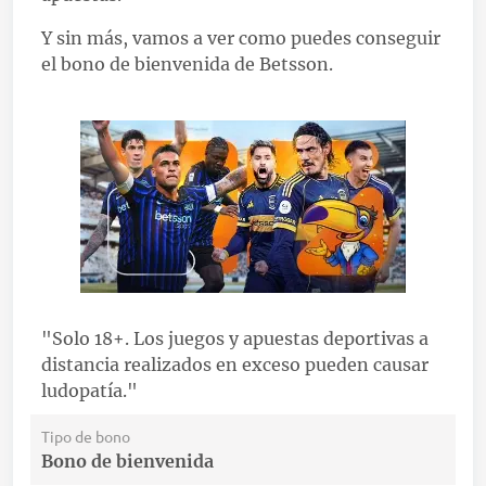
Y sin más, vamos a ver como puedes conseguir
el bono de bienvenida de Betsson.
"Solo 18+. Los juegos y apuestas deportivas a
distancia realizados en exceso pueden causar
ludopatía."
Tipo de bono
Bono de bienvenida