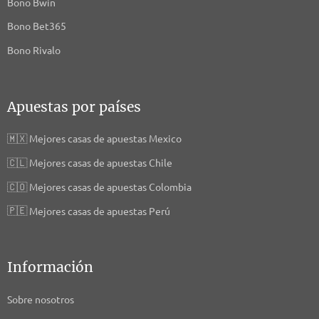
Bono Bwin
Bono Bet365
Bono Rivalo
Apuestas por países
🇲🇽
Mejores casas de apuestas Mexico
🇨🇱
Mejores casas de apuestas Chile
🇨🇴
Mejores casas de apuestas Colombia
🇵🇪
Mejores casas de apuestas Perú
Información
Sobre nosotros