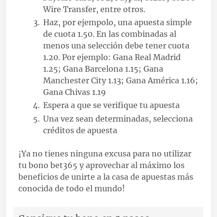
Wire Transfer, entre otros.
Haz, por ejempolo, una apuesta simple
de cuota 1.50. En las combinadas al
menos una selección debe tener cuota
1.20. Por ejemplo: Gana Real Madrid
1.25; Gana Barcelona 1.15; Gana
Manchester City 1.13; Gana América 1.16;
Gana Chivas 1.19
Espera a que se verifique tu apuesta
Una vez sean determinadas, selecciona
créditos de apuesta
¡Ya no tienes ninguna excusa para no utilizar
tu bono bet365 y aprovechar al máximo los
beneficios de unirte a la casa de apuestas más
conocida de todo el mundo!