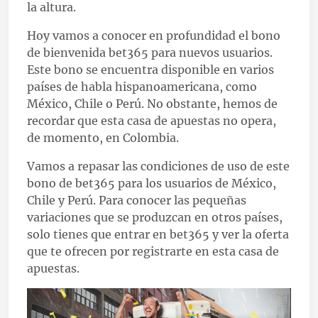
la altura.
Hoy vamos a conocer en profundidad el bono
de bienvenida bet365 para nuevos usuarios.
Este bono se encuentra disponible en varios
países de habla hispanoamericana, como
México, Chile o Perú. No obstante, hemos de
recordar que esta casa de apuestas no opera,
de momento, en Colombia.
Vamos a repasar las condiciones de uso de este
bono de bet365 para los usuarios de México,
Chile y Perú. Para conocer las pequeñas
variaciones que se produzcan en otros países,
solo tienes que entrar en bet365 y ver la oferta
que te ofrecen por registrarte en esta casa de
apuestas.