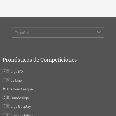
Pronósticos de Competiciones
🇲🇽
Liga MX
🇪🇸
La Liga
🏴󠁧󠁢󠁥󠁮󠁧󠁿
Premier League
🇩🇪
Bundesliga
🇨🇴
Liga Betplay
🇨🇱
Futbol chileno