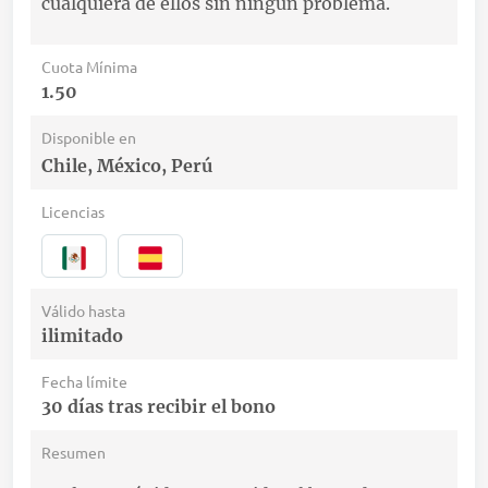
cualquiera de ellos sin ningún problema.
Cuota Mínima
1.50
Disponible en
Chile
México
Perú
Licencias
Válido hasta
ilimitado
Fecha límite
30 días tras recibir el bono
Resumen