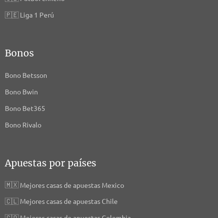
🇵🇪
Liga 1 Perú
Bonos
Bono Betsson
Bono Bwin
Bono Bet365
Bono Rivalo
Apuestas por países
🇲🇽
Mejores casas de apuestas Mexico
🇨🇱
Mejores casas de apuestas Chile
🇨🇴
Mejores casas de apuestas Colombia