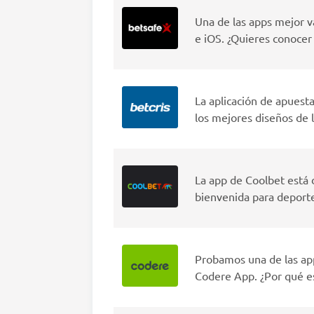
Una de las apps mejor v
e iOS. ¿Quieres conocer
La aplicación de apuest
los mejores diseños de 
La app de Coolbet está 
bienvenida para deporte
Probamos una de las app
Codere App. ¿Por qué es