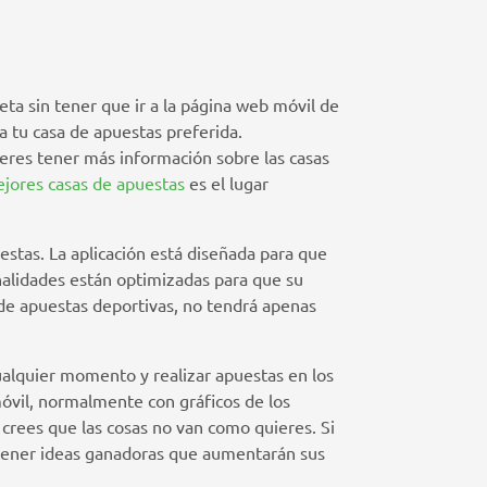
ta sin tener que ir a la página web móvil de
 tu casa de apuestas preferida.
ieres tener más información sobre las casas
jores casas de apuestas
es el lugar
estas. La aplicación está diseñada para que
onalidades están optimizadas para que su
 de apuestas deportivas, no tendrá apenas
cualquier momento y realizar apuestas en los
móvil, normalmente con gráficos de los
i crees que las cosas no van como quieres. Si
btener ideas ganadoras que aumentarán sus