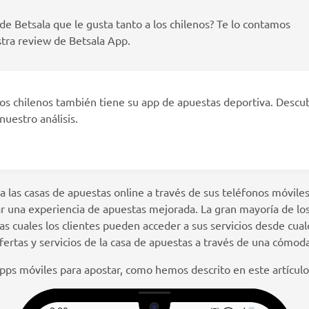
 de Betsala que le gusta tanto a los chilenos? Te lo contamos
tra review de Betsala App.
los chilenos también tiene su app de apuestas deportiva. Descu
nuestro análisis.
a las casas de apuestas online a través de sus teléfonos móviles
ar una experiencia de apuestas mejorada. La gran mayoría de lo
las cuales los clientes pueden acceder a sus servicios desde cua
ofertas y servicios de la casa de apuestas a través de una cómod
apps móviles para apostar, como hemos descrito en este artículo