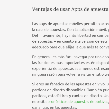
Ventajas de usar Apps de apuesta
Las apps de apuestas móviles permiten accede
la casa de apuestas. Con la aplicación móvi
Definitivamente, hay más libertad en compara
de apuestas – en cuanto a la versión de escr
adecuado para que elijas la que más te con
En general, es más fácil navegar por una app
las funciones más importantes estén disponib
experiencia de apuestas sea menos estresant
ninguna razón para volver a visitar el sitio w
Si eres un fanático de las apuestas en vivo,
partidos en directo disponibles. También pue
partidos, estadísticas y cuotas en directo. U
necesita
pronósticos de apuestas deportivas
ganancias en las apuestas.