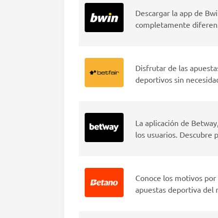
Descargar la app de Bwi
completamente diferente
Disfrutar de las apuesta
deportivos sin necesidad
La aplicación de Betway,
los usuarios. Descubre 
Conoce los motivos por
apuestas deportiva del