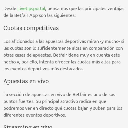
Desde
Livetipsportal
, pensamos que las principales ventajas
de la Betfair App son las siguientes:
Cuotas competitivas
Los aficionados a las apuestas deportivas miran -y mucho- si
las cuotas son lo suficientemente altas en comparación con
otras casas de apuestas. Betfair tiene muy en cuenta este
hecho y, por ello, intenta ofrecer las cuotas más altas para
los eventos deportivos más destacados.
Apuestas en vivo
La sección de apuestas en vivo de Betfair es uno de sus
puntos fuertes. Su principal atractivo radica en que
podremos ver en directo qué cuotas bajan y suben para los
diferentes eventos deportivos.
Streaming en vivo