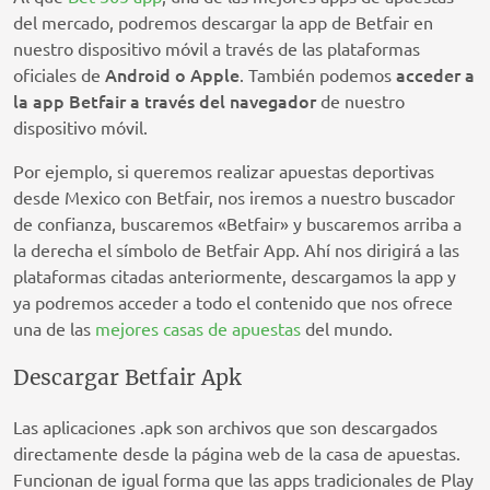
del mercado, podremos descargar la app de Betfair en
nuestro dispositivo móvil a través de las plataformas
Android o Apple
acceder a
oficiales de
. También podemos
la app Betfair a través del navegador
de nuestro
dispositivo móvil.
Por ejemplo, si queremos realizar apuestas deportivas
desde Mexico con Betfair, nos iremos a nuestro buscador
de confianza, buscaremos «Betfair» y buscaremos arriba a
la derecha el símbolo de Betfair App. Ahí nos dirigirá a las
plataformas citadas anteriormente, descargamos la app y
ya podremos acceder a todo el contenido que nos ofrece
una de las
mejores casas de apuestas
del mundo.
Descargar Betfair Apk
Las aplicaciones .apk son archivos que son descargados
directamente desde la página web de la casa de apuestas.
Funcionan de igual forma que las apps tradicionales de Play