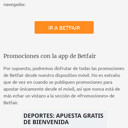
navegador.
IR A BETFAIR
Promociones con la app de Betfair
Por supuesto, podremos disfrutar de todas las promociones
de Betfair desde nuestro dispositivo móvil. No es extraño
que de vez en cuando se publiquen promociones para
apostar únicamente desde el móvil, así que nunca está de
más echar un vistazo a la sección de «Promociones» de
Betfair.