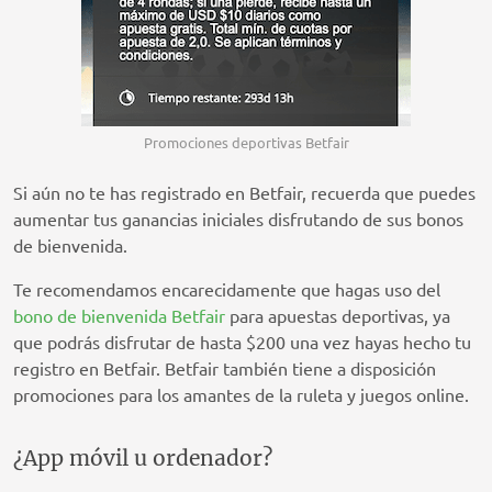
Promociones deportivas Betfair
Si aún no te has registrado en Betfair, recuerda que puedes
aumentar tus ganancias iniciales disfrutando de sus bonos
de bienvenida.
Te recomendamos encarecidamente que hagas uso del
bono de bienvenida Betfair
para apuestas deportivas, ya
que podrás disfrutar de hasta $200 una vez hayas hecho tu
registro en Betfair. Betfair también tiene a disposición
promociones para los amantes de la ruleta y juegos online.
¿App móvil u ordenador?