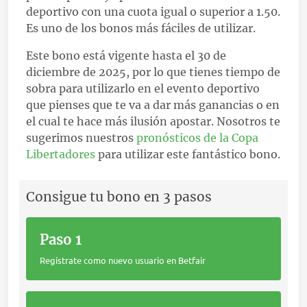
deportivo con una cuota igual o superior a 1.50.
Es uno de los bonos más fáciles de utilizar.
Este bono está vigente hasta el 30 de
diciembre de 2025, por lo que tienes tiempo de
sobra para utilizarlo en el evento deportivo
que pienses que te va a dar más ganancias o en
el cual te hace más ilusión apostar. Nosotros te
sugerimos nuestros
pronósticos de la Copa
Libertadores
para utilizar este fantástico bono.
Consigue tu bono en 3 pasos
Paso 1
Regístrate como nuevo usuario en Betfair