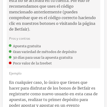
esta no se activará en tu cuenta. Por ello te
recomendamos que uses el código
mencionado anteriormente (puedes
comprobar que es el código correcto haciendo
clic en nuestros botones o visitando la página
de Betfair).
Pros y contras
Apuesta gratuita
Gran variedad de métodos de depósito
30 días para usar la apuesta gratuita
Poco valor de la freebet
Ejemplo
En cualquier caso, lo único que tienes que
hacer para disfrutar de los bonos de Betfair es
registrarte como nuevo usuario en esta casa de
apuestas, realizar tu primer depósito para
poder apostar y apostar en un evento