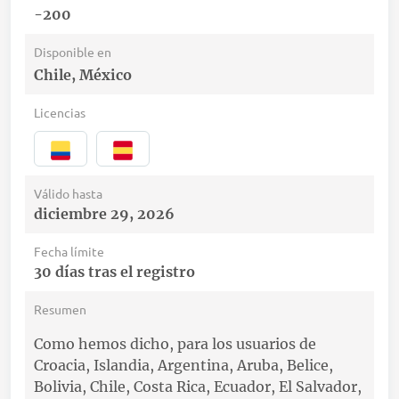
-200
Disponible en
Chile
México
Licencias
Válido hasta
diciembre 29, 2026
Fecha límite
30 días tras el registro
Resumen
Como hemos dicho, para los usuarios de
Croacia, Islandia, Argentina, Aruba, Belice,
Bolivia, Chile, Costa Rica, Ecuador, El Salvador,