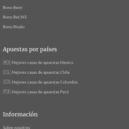
Bono Bwin
Bono Bet365
Bono Rivalo
Apuestas por países
🇲🇽
Mejores casas de apuestas Mexico
🇨🇱
Mejores casas de apuestas Chile
🇨🇴
Mejores casas de apuestas Colombia
🇵🇪
Mejores casas de apuestas Perú
Información
Sobre nosotros