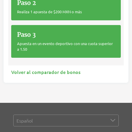
Paso 2
Realiza 1 apuesta de $200 MXN o más
Paso 3
Apuesta en un evento deportivo con una cuota superior
a 1.50
Volver al comparador de bonos