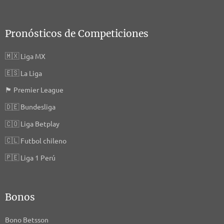
Pronósticos de Competiciones
🇲🇽
Liga MX
🇪🇸
La Liga
🏴󠁧󠁢󠁥󠁮󠁧󠁿
Premier League
🇩🇪
Bundesliga
🇨🇴
Liga Betplay
🇨🇱
Futbol chileno
🇵🇪
Liga 1 Perú
Bonos
Bono Betsson