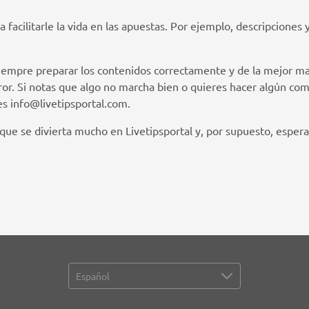
acilitarle la vida en las apuestas. Por ejemplo, descripciones 
iempre preparar los contenidos correctamente y de la mejor ma
or. Si notas que algo no marcha bien o quieres hacer algún co
 es
info@livetipsportal.com
.
que se divierta mucho en Livetipsportal y, por supuesto, espera