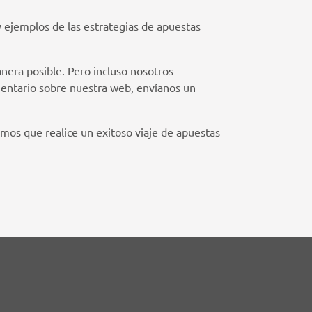
y ejemplos de las estrategias de apuestas
nera posible. Pero incluso nosotros
mentario sobre nuestra web, envíanos un
mos que realice un exitoso viaje de apuestas