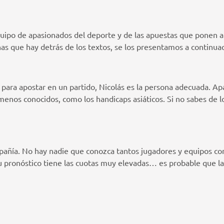
uipo de apasionados del deporte y de las apuestas que ponen a 
as que hay detrás de los textos, se los presentamos a continu
 para apostar en un partido, Nicolás es la persona adecuada. Apa
enos conocidos, como los handicaps asiáticos. Si no sabes de l
mpañía. No hay nadie que conozca tantos jugadores y equipos co
su pronóstico tiene las cuotas muy elevadas… es probable que l