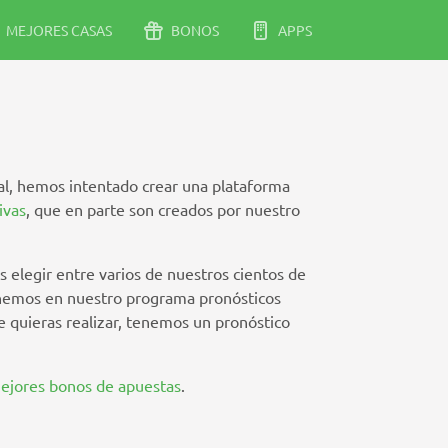
MEJORES CASAS
BONOS
APPS
tal, hemos intentado crear una plataforma
ivas
, que en parte son creados por nuestro
 elegir entre varios de nuestros cientos de
enemos en nuestro programa pronósticos
e quieras realizar, tenemos un pronóstico
ejores bonos de apuestas
.