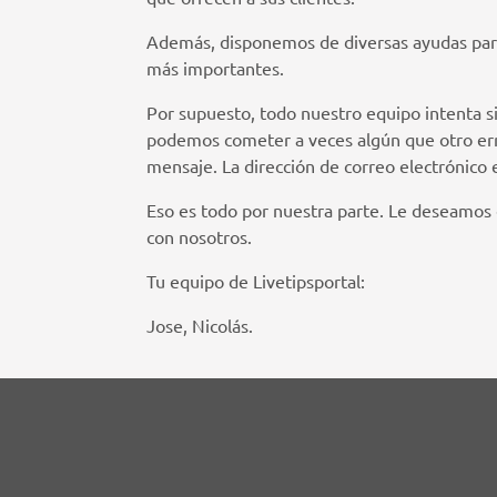
Además, disponemos de diversas ayudas para f
más importantes.
Por supuesto, todo nuestro equipo intenta s
podemos cometer a veces algún que otro err
mensaje. La dirección de correo electrónico
Eso es todo por nuestra parte. Le deseamos 
con nosotros.
Tu equipo de Livetipsportal:
Jose, Nicolás.