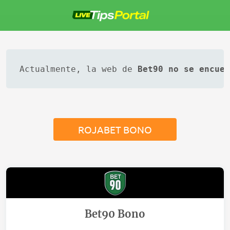
Saltar
al
contenido
Actualmente, la web de 
Bet90 no se encuen
ROJABET BONO
Bet90 Bono