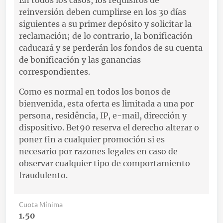
En todos los casos, los requisitos de
reinversión deben cumplirse en los 30 días
siguientes a su primer depósito y solicitar la
reclamación; de lo contrario, la bonificación
caducará y se perderán los fondos de su cuenta
de bonificación y las ganancias
correspondientes.
Como es normal en todos los bonos de
bienvenida, esta oferta es limitada a una por
persona, residência, IP, e-mail, dirección y
dispositivo. Bet90 reserva el derecho alterar o
poner fin a cualquier promoción si es
necesario por razones legales en caso de
observar cualquier tipo de comportamiento
fraudulento.
Cuota Mínima
1.50