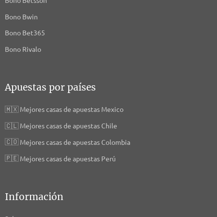
Bono Bwin
Bono Bet365
Bono Rivalo
Apuestas por países
🇲🇽
Mejores casas de apuestas Mexico
🇨🇱
Mejores casas de apuestas Chile
🇨🇴
Mejores casas de apuestas Colombia
🇵🇪
Mejores casas de apuestas Perú
Información