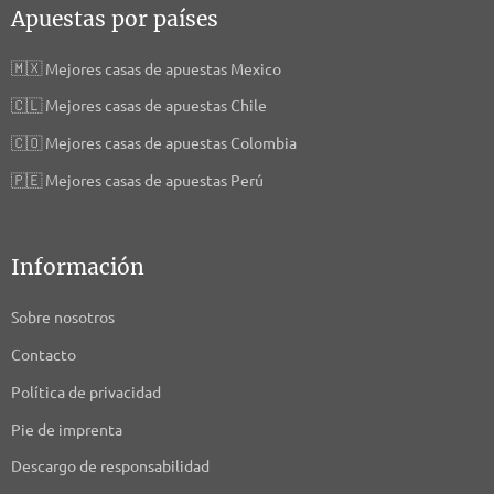
Apuestas por países
🇲🇽
Mejores casas de apuestas Mexico
🇨🇱
Mejores casas de apuestas Chile
🇨🇴
Mejores casas de apuestas Colombia
🇵🇪
Mejores casas de apuestas Perú
Información
Sobre nosotros
Contacto
Política de privacidad
Pie de imprenta
Descargo de responsabilidad