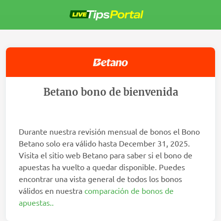
Saltar
al
contenido
Betano bono de bienvenida
Durante nuestra revisión mensual de bonos el Bono
Betano solo era válido hasta December 31, 2025.
Visita el sitio web Betano para saber si el bono de
apuestas ha vuelto a quedar disponible. Puedes
encontrar una vista general de todos los bonos
válidos en nuestra
comparación de bonos de
apuestas..