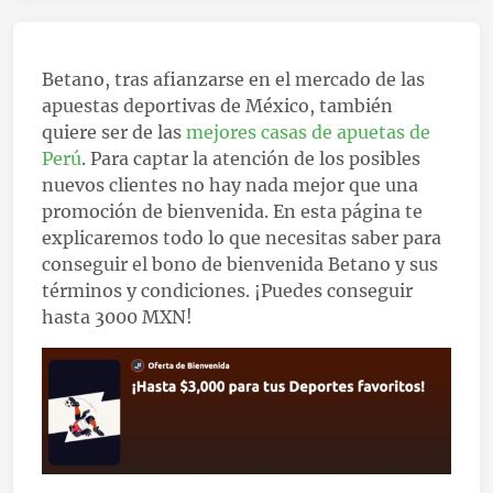
Betano, tras afianzarse en el mercado de las
apuestas deportivas de México, también
quiere ser de las
mejores casas de apuetas de
Perú
. Para captar la atención de los posibles
nuevos clientes no hay nada mejor que una
promoción de bienvenida. En esta página te
explicaremos todo lo que necesitas saber para
conseguir el bono de bienvenida Betano y sus
términos y condiciones. ¡Puedes conseguir
hasta 3000 MXN!