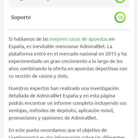
Soporte
10
Si hablamos de las
mejores casas de apuestas
en
España, es inevitable mencionar AdmiralBet. La
plataforma entró en el mercado nacional en 2015 y ha
experimentado un gran crecimiento a lo largo de los
años combinando la oferta en apuestas deportivas con
su sección de casino y slots.
Nuestros expertos han realizado una investigación
detallada de AdmiralBet España y en esta página
podrás encontrar un informe completo incluyendo sus
ventajas, métodos de depósito, aplicación móvil,
promociones y opiniones de AdmiralBet.
En este punto recordamos que el objetivo de
Livetipsportal es dar información sobre las diferentes