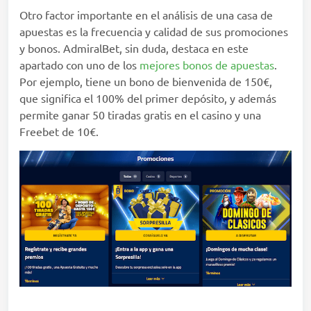
Otro factor importante en el análisis de una casa de
apuestas es la frecuencia y calidad de sus promociones
y bonos. AdmiralBet, sin duda, destaca en este
apartado con uno de los
mejores bonos de apuestas
.
Por ejemplo, tiene un bono de bienvenida de 150€,
que significa el 100% del primer depósito, y además
permite ganar 50 tiradas gratis en el casino y una
Freebet de 10€.