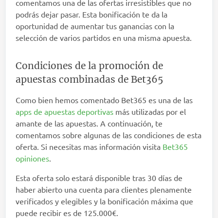
comentamos una de las ofertas irresistibles que no
podrás dejar pasar. Esta bonificación te da la
oportunidad de aumentar tus ganancias con la
selección de varios partidos en una misma apuesta.
Condiciones de la promoción de
apuestas combinadas de Bet365
Como bien hemos comentado Bet365 es una de las
apps de apuestas deportivas
más utilizadas por el
amante de las apuestas. A continuación, te
comentamos sobre algunas de las condiciones de esta
oferta. Si necesitas mas información visita
Bet365
opiniones
.
Esta oferta solo estará disponible tras 30 días de
haber abierto una cuenta para clientes plenamente
verificados y elegibles y la bonificación máxima que
puede recibir es de 125.000€.