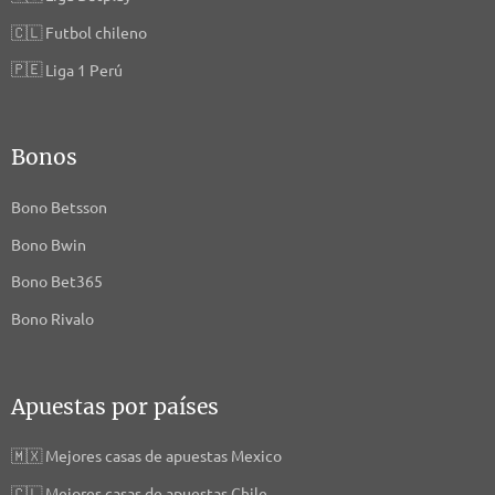
🇨🇱
Futbol chileno
🇵🇪
Liga 1 Perú
Bonos
Bono Betsson
Bono Bwin
Bono Bet365
Bono Rivalo
Apuestas por países
🇲🇽
Mejores casas de apuestas Mexico
🇨🇱
Mejores casas de apuestas Chile