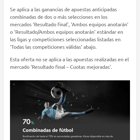
Se aplica a las ganancias de apuestas anticipadas
combinadas de dos o más selecciones en los
mercados ‘Resultado final’, ‘Ambos equipos anotarán’
o ‘Resultado/Ambos equipos anotarán’ estándar en
las ligas y competiciones seleccionadas listadas en
‘Todas las competiciones válidas’ abajo.
Esta oferta no se aplica a las apuestas realizadas en el
mercado ‘Resultado final – Cuotas mejoradas’.