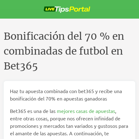
Saltar
al
contenido
Bonificación del 70 % en
combinadas de futbol en
Bet365
Haz tu apuesta combinada con bet365 y recibe una
bonificación del 70% en apuestas ganadoras
Bet365 es una de las
mejores casas de apuestas
,
entre otras cosas, porque nos ofrecen infinidad de
promociones y mercados tan variados y gustosos para
el amante de las apuestas. A continuación, te