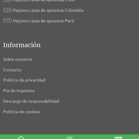
🇨🇴
Mejores casas de apuestas Colombia
🇵🇪
Mejores casas de apuestas Perú
Información
Sobre nosotros
Contacto
Política de privacidad
Pie de imprenta
Descargo de responsabilidad
Política de cookies