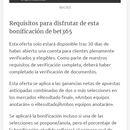
Bet365
Requisitos para disfrutar de esta
bonificación de bet365
Esta oferta solo estará disponible tras 30 días de
haber abierto una cuenta para clientes plenamente
verificados y elegibles. Como parte de nuestros
requisitos de verificación completa, deberá haber
completado la verificación de documentos.
Esta oferta se aplica a las ganancias netas de apuestas
anticipadas combinadas de dos o más selecciones en
los mercados «Resultado final», «Ambos equipos
anotarán» o «Resultado/Ambos equipos anotarán».
Se aplicará la bonificación incluso si una de las
selecciones se pospone/anula, pero el porcentaje de
la bonificación añadida reflejará el número real de