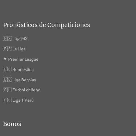
Pronósticos de Competiciones
🇲🇽
Liga MX
🇪🇸
La Liga
🏴󠁧󠁢󠁥󠁮󠁧󠁿
Premier League
🇩🇪
Bundesliga
🇨🇴
Liga Betplay
🇨🇱
Futbol chileno
🇵🇪
Liga 1 Perú
Bonos