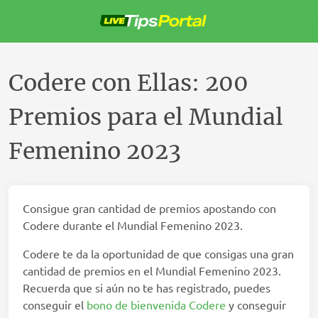
Saltar
al
contenido
Codere con Ellas: 200
Premios para el Mundial
Femenino 2023
Consigue gran cantidad de premios apostando con
Codere durante el Mundial Femenino 2023.
Codere te da la oportunidad de que consigas una gran
cantidad de premios en el Mundial Femenino 2023.
Recuerda que si aún no te has registrado, puedes
conseguir el
bono de bienvenida Codere
y conseguir