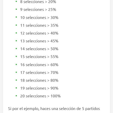
8 selecciones > 20%
9 selecciones > 25%
10 selecciones > 30%
11 selecciones > 35%
12 selecciones > 40%
13 selecciones > 45%
14 selecciones > 50%
15 selecciones > 55%
16 selecciones > 60%
17 selecciones > 70%
18 selecciones > 80%
19 selecciones > 90%
20 selecciones > 100%
Si por el ejemplo, haces una selección de 5 partidos