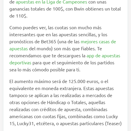
de
apuestas en la Liga de Campeones
con unas
ganancias totales de 100$, con Bwin obtienes un total
de 110$.
Como puedes ver, las cuotas son mucho más
interesantes que en las apuestas sencillas, y los
pronósticos de Bet365 (una de las
mejores casas de
apuestas
del mundo) son más que fiables. Te
recomendamos que te descargues la
app de apuestas
deportivas
para que el seguimiento de los partidos
sea lo más cómodo posible para ti.
El aumento máximo será de 125.000 euros, o el
equivalente en moneda extranjera. Estas apuestas
tampoco se aplican a las realizadas a mercados de
otras opciones de Hándicap o Totales, aquellas
realizadas con créditos de apuesta, combinadas
americanas con cuotas fijas, combinadas como Lucky
15, Lucky31, etcétera, o apuestas particulares (Teaser)