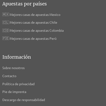
Apuestas por países
🇲🇽
Mejores casas de apuestas Mexico
🇨🇱
Mejores casas de apuestas Chile
🇨🇴
Mejores casas de apuestas Colombia
🇵🇪
Mejores casas de apuestas Perú
Información
Sobre nosotros
Contacto
Política de privacidad
Pie de imprenta
Descargo de responsabilidad