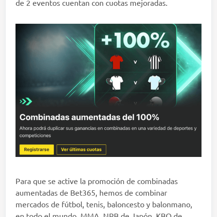
de 2 eventos cuentan con cuotas mejoradas.
Para que se active la promoción de combinadas
aumentadas de Bet365, hemos de combinar
mercados de fútbol, tenis, baloncesto y balonmano,
en todo el mundo, MMA, NPB de Japón, KBO de